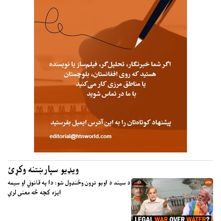
ویډیو سپارښتنه وکړئ
د سیند د اوبو تړون وځنډول شو: دا په قانوني او سیمه
ایزه کچه څه معنی لري