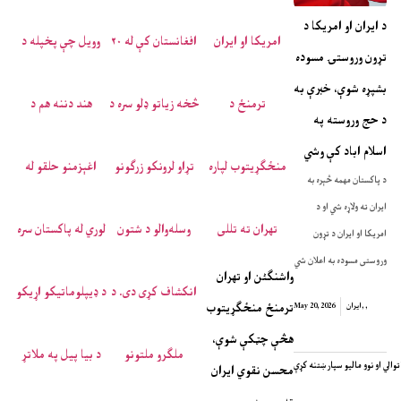
د ایران او امریکا د
تړون وروستۍ مسوده
بشپړه شوې، خبرې به
د حج وروسته په
اسلام اباد کې وشي
د پاکستان مهمه څېره به
ایران ته ولاړه شي او د
امریکا او ایران د تړون
وروستی مسوده به اعلان شي
واشنگٹن او تهران
ترمنځ منځګړیتوب
,
,
ایران
May 20, 2026
هڅې چټکې شوې،
محسن نقوي ایران