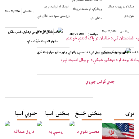
منګلا ډیم پورونه معاف
امریکا او ایران د تړون
وینا وکړه او متفقه قرارداد
,
افغانستان
May 20, 2026
شوي دي
وروستی مسوده به اعلان شي
منظور شو
,
پاکستان
May 20, 2026
,
,
ایران
May 20, 2026
افغانستان کې د اټومي ترهګرۍ خطر، ملګرو
,
,
پاکستان
May 20, 2026
ملتونو اندېښنه څرګنده کړه
 هند د جمهوریت پر کړنو نیوکې
آی ایم ایف د پیټرولیم لیوي کې د ۱۸ سلنې زیاتوالي او نوو مالیو سپارښتنه کړې
نړۍ
منځنی ختیځ
منځنۍ آسيا
جنوبي آسيا