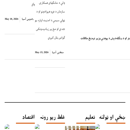
ډلې د شانګهای همکارۍ
وکړ
سازمان د غړو هېوادونو او د
,
جنوبی آسیا
May 14, 2026
ټولې سیمې د امنیت لپاره یو
جدي او مخ پر زیاتېدونکی
ګواښ بلل کېږي
نر او د بنګله‌دېش د پوهنې وزير ترمنځ ملاقات
منځنۍ آسیا
May 15, 2026
ښځې او ټولنه
تعلیم
غلط ریو رونہ
اقتصاد