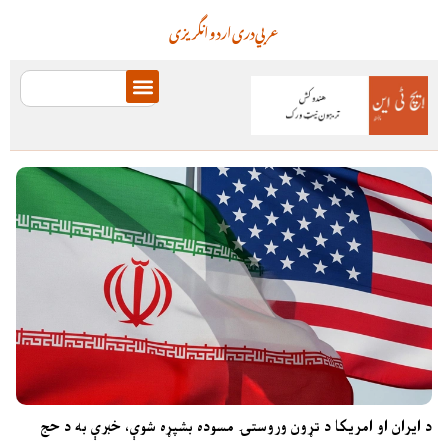
عربي
دری
اردو
انگریزی
د ایران او امریکا د تړون وروستۍ مسوده بشپړه شوې، خبرې به د حج