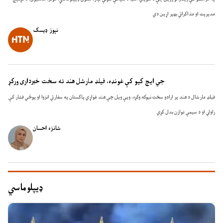
مدیریت او مذاکراتي بهیر اړین دي
نېوز ډیسک
جي ایچ کیو کې غونډه، فیلډ مارشل هند ته سخت خبرداری ورکړ
فیلډ مارشال د هند پر ارادو سخت نیوکه وکړه، ویې ویل چې هند غواړي پاکستان په سفارتي انزوا او پوځي فشار کې
راولي او د سیمې توازن بدل کړي
شانزہ احسان
ډيپلوماسي