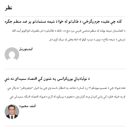
نظر
کله چې عقيده جرم وګرځي: د طالبانو له خوا د شيعه مسلمانانو پر ضد منظم جګړه
د افغانستان شيعه ټولنه له منظم مذهبي ځپنې سره مخ ده، ځکه د طالبانو د امر بالمعروف ځواکونو آيت الله
شريفي د شيعه نکاح د تړون د ترسره کولو له امله وهلی او سپک کړی دی
ایډیټوریل
د نوآبادیاتي بوروکراسۍ په شتون کې اقتصاد سمېدای نه شي
هغه هېواد چې د تصمیم نیوونکو ۲۲ زره کسان د تقاعد په انتظار ناست وي چې بیا خپل “دوهم وطن” ته ولاړ شي،
او په خپله خاوره کې پاتې کېدل ورته ګران وي، د هغوی د پرېکړو له لارې د هېواد اقتصاد څنګه سمېدلی شي
آصف محمود