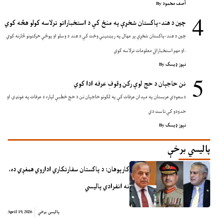
آصف محمود
By
چين د هند-پاکستان شخړې په منځ کې د استخباراتو ترلاسه کولو هڅه کوي
چين د هند-پاکستان شخړې پر مهال په ریښتیني وخت کې د هند د وسلو او پوځي حرکتونو څارنه کوي
او مهم استخباراتي معلومات ترلاسه کوي.
نېوز ډیسک
By
نن حاجېان د حج لوې رکن وقوفِ عرفه ادا کوي
دسعودي عربستان په مېدان عرفات کې په لکونو حاجېان نن د حج خطبې لپاره د عرفات په غونډۍ او
حدودو کې ناست دي
نېوز ډیسک
By
پالیسي برخې
کارپوهان: د پاکستان سفارتکاري اداروي همغږي ده،
نه انفرادي پالیسي
پالیسۍ برخې
April 19, 2026