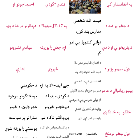
هیبت الله شخصي
مدارس بند کړل،
دولتي کنټرول یې امر
کړ
د افغان طالبانو مشر ملا
هبت الله اخوندزاده په
افغانستان کې د شخصي
جے ایف-17 په اړه
د حکومتي
مدرسو جوړولو بندیز لګولی
د ګودي میډیا د
پرمختګونو باوجود
او ټولې مدرسې یې د پوهنې
دروغجنو خبرونو
شټر ډاون، د ځینو
وزارت تر کنټرول لاندې
پروپاګنډ ناکام شو
مشرانو پر سیاست
راوستلو امر کړی دی
د پاکستان هوایي ځواک د
پوښتنې راپورته شوې
,
افغانستان
May 4, 2026
الوتنو خوندیتوب او