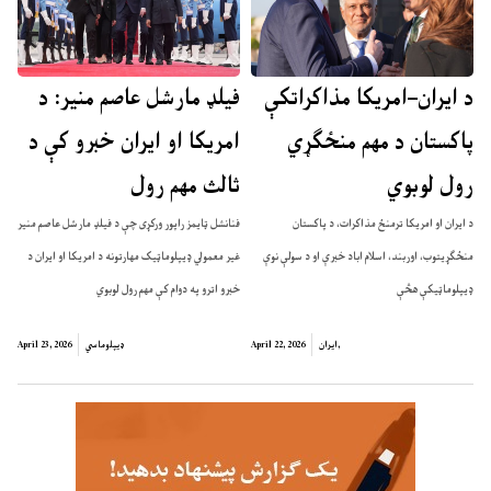
د ايران–امريکا مذاکراتکې
فیلډ مارشل عاصم منیر: د
پاکستان د مهم منځګړي
امریکا او ایران خبرو کې د
رول لوبوي
ثالث مهم رول
د ايران او امريکا ترمنځ مذاکرات، د پاکستان
فنانشل ټایمز راپور ورکړی چې د فیلډ مارشل عاصم منیر
منځګړيتوب، اوربند، اسلام اباد خبرې او د سولې نوې
غیر معمولي ډیپلوماټیک مهارتونه د امریکا او ایران د
ډيپلوماټيکې هڅې
خبرو اترو په دوام کې مهم رول لوبوي
,
ایران
April 22, 2026
ډیپلوماسي
April 23, 2026