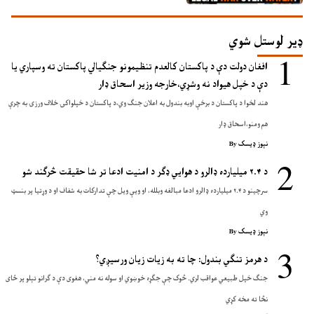
ډیر لوستل شوي
افغان دولت دې د پاکستان کالعدم تنظيمونو جنګيالي پاکستان ته وسپاري يا
دې د خپل هيواد نه وشړي،خارجه وزير اسحاق ډار
هند لخوا د پاکستان د برخې اوبه بندول به اعلان جنګ وي،د پاکستان د خپلواکۍ خلاف ورزۍ به چرې
هم ومنو،اسحاق ډار
نېوز ډیسک
By
د ۲.۴ میلیارده ډالرو د هوايي ډګر د امنیت ادعا تر شا حقیقت څرګند شو
سرچینو د ۲.۴ میلیارده ډالرو ادعا مبالغه وبلله، او ویې ویل چې تدارکات به شفاف او د وړتیا پر بنسټ
وي
نېوز ډیسک
By
د هرمز تنګي بندول: چا ته به زیات زیان ورسیږي؟
جنګ خپل طبیعي عواقب لري. څوک چې جګړه خوښوي او سوله نه مني، هغوی دې د ګرانو تېلو پر ځای
نڅا ته مخه کړي