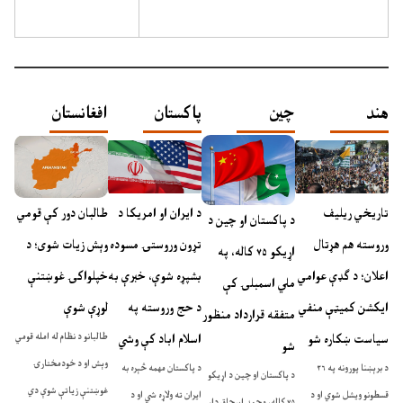
هند
چين
پاکستان
افغانستان
تاریخي ریلیف
د ایران او امریکا د
طالبان دور کې قومي
د پاکستان او چین د
وروسته هم هړتال
تړون وروستۍ مسوده
وېش زیات شوی؛ د
اړیکو ۷۵ کاله، په
اعلان؛ د ګډې عوامي
بشپړه شوې، خبرې به
خپلواکۍ غوښتنې
ملي اسمبلۍ کې
ایکشن کمیټې منفي
د حج وروسته په
لوړې شوې
متفقه قرارداد منظور
سیاست ښکاره شو
اسلام اباد کې وشي
طالبانو د نظام له امله قومي
شو
وېش او د خودمختارۍ
د برېښنا پورونه په ۳۶
د پاکستان مهمه څېره به
د پاکستان او چین د اړیکو
غوښتنې زیاتې شوې دي
قسطونو ویشل شوي او د
ایران ته ولاړه شي او د
۷۵ کاله، محمد اسحاق ډار