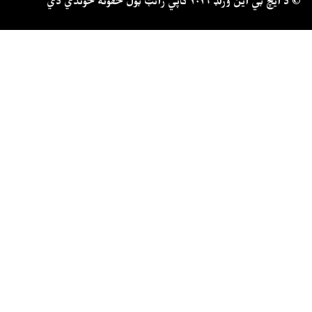
د ايچ ټي اين وﺭلډ ۲۰۲۶ کاپي ﺭائټ ټول حقونه خوندي دي ©