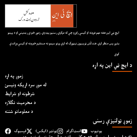
ايچ ټي اين هغه مهم غږونه او کيسې راوړو چې له مرکزي رسنيو پټ وي. زموږ خبري رښتيني او د پېښو
بشپړ پس منظر لري. هندکُش ټريبيون نيټورک له لرې پرتو سيمو نه مستقيم خبرونه او کيسې وړاندې
کوي
د ايچ ټي اين په اړه
زموږ په اړه
له موږ سره اړیکه ونیسئ
شرطونه او شرایط
د محرمیت تګلاره
د معلوماتو شننه
زموږ ټولنیزې رسنۍ
یوتیوب
انسټاګرام
ټوئټر (ایکس)
فېسبوک