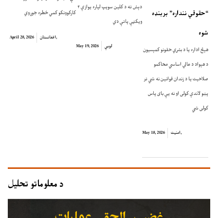
دېش ته د کلین سویپ لپاره یوازې ۳
“حقوقي ننداره” بربنډه
کارکوونکو کمي خطره جوړوي
ویکټې پاتې دي
شوه
,
افغانستان
April 28, 2026
لوبې
May 19, 2026
هېڅ اداره یا د بشري حقونو کمېسیون
د هېواد د عالي اساسي محاکمو
صلاحیت یا د زندان قوانین نه شي تر
پښو لاندې کولی او نه یې بای پاس
کولی شي
,
امنیت
May 18, 2026
د معلوماتو تحلیل