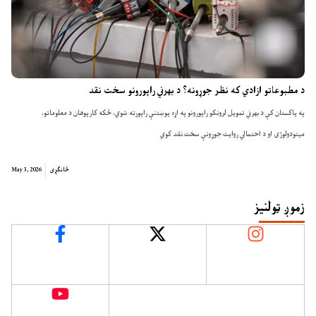
د مطبوعاتو ازادي که نظر جوړونه؟ د بهرني راپورونو سخت نقد
په پاکستان کې د بهرني تمویل لرونکو راپورونو په اړه پوښتنې راپورته شوي، ځکه کارپوهان د معلوماتو،
میتودولوژۍ او د احتمالي روایت جوړونې سخت نقد کوي
ځانګړی
May 3, 2026
زموږ ټولنیز