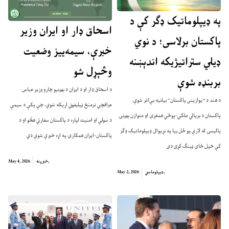
په ډیپلوماتیک ډګر کې د
اسحاق ډار او ایران وزیر
پاکستان برلاسی؛ د نوي
خبرې، سیمه‌ییز وضعیت
ډیلي ستراتیژیکه اندېښنه
وڅېړل شو
بربنډه شوې
د اسحاق ډار او د ایران د بهرنیو چارو وزیر عباس
د هند د “یوازینی پاکستان” بیانیه بې‌اثر شوې.
عراقچي ترمنځ ټیلیفوني اړیکه شوې، چې پکې د سیمې
پاکستان د بریالي ملکي-پوځي همغږۍ او متوازن بهرنۍ
د سولې او امنیت لپاره د پاکستان سفارتي هڅو او د
پالیسۍ له لارې یو ځل بیا په نړیوال ډیپلوماتیک ډګر
پاکستان-ایران همکارۍ په اړه خبرې شوې دي
کې خپل ځای ټینګ کړی دی
,
خبرونه
May 4, 2026
,
ډیپلوماسي
May 2, 2026