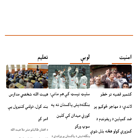
امنیت
لوبې
تعلیم
سلېټ ټېسټ کې هم ماتې؛
کشمیر قضیه تر خطر
هیبت الله شخصي مدارس
بنګله‌دېش پاکستان ته په
لاندې؛ د مهاجر څوکيو پر
بند کړل، دولتي کنټرول یې
کورني میدان کې کلین
ضد کمپاین د ریفرنډم د
امر کړ
سوپ ورکړ
د افغان طالبانو مشر ملا هبت الله
کمزوري کولو هڅه بلل شوې
بنګله‌دېش د پاکستان پر وړاندې د