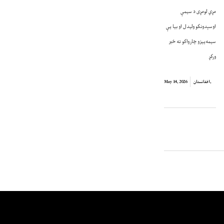
مړي لومړی د سیمې
اوسېدونکو ولیدل او بیا یې
سیمه‌ییزو چارواکو ته خبر
ورکړ
,
افغانستان
May 14, 2026