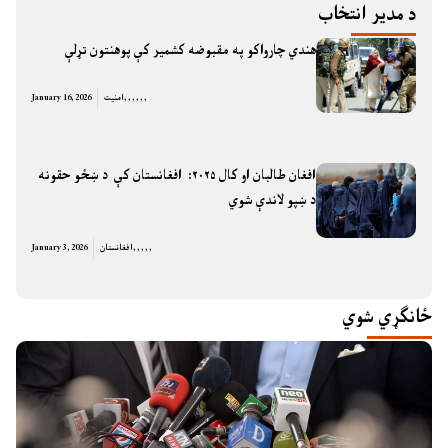
د مدیر انتخاب
هندي چارواکو په مقبوضه کشمیر کې پوهنتون تړلې
,
,
,
,
,
,
امنیت
January 16, 2026
افغان طالبان او کال ۲۰۲۵: افغانستان کې د ښځو حقونه
د ښپو لاندې شوي
,
,
,
,
,
افغانستان
January 3, 2026
ځانګړي شوي