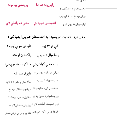
ته ورسېد
محسن نقوي د واشنګټن او
تهران ترمنځ د منځګړیتوب
لپاره تهران ته روان شوی
روسیه: په افغانستان
جنوبی ایشیا کې د
,
منځنۍ ختیځ
May 20, 2026
کې تر ۲۳ زره
تلپاتې سولې لپاره د
وسله‌وال د سیمې
پاکستان او هند
لپاره جدي ګواښ دي
مذاکرات ضروري دي؛
سرګي شویګو، د روسیې د
فاروق عبدالله
امنیت شورا سکرتر، په
سوله‌ییزې اړیکې او د دواړو
افغانستان کې د شاوخوا ۲۳
هېوادونو د خلکو ترمنځ
زرو وسله‌والو د شتون په اړه
متقابل تماس د پرمختګ
ژوره اندېښنه څرګنده کړې او
یوازینۍ منطقي لاره ده.
خبرداری یې ورکړی چې دغه
هغه پر نړیوالې ټولنې هم غږ