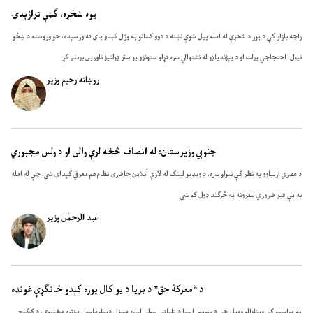
یوه شخړه، ګڼې تراژېدۍ
راجه بازار کې د پور د شخړې له امله پیل شوې نښته د دوو کسانو په وژل کېدو پای ته ورسېده، خو وروسته د ښځو
نیول، احتجاجي پرلت او د پېژندپاڼو له نشتوالي سره تړلو ستونزو یو ستر ټولنیز ناورین بربنډ کړ
روښانه رحیم وزیر
جنوبي وزیرستان: له انصاف څخه لرې والی او د ولس مجبوري
د عصري اړتیاوو په نظر کې نیولو سره، د ویډیو لینک له لارې آنلاین حاضرۍ نظام هم معرفي کېدای شي، چې له امله
به یې غیر ضروري سفرونه په څرګند ډول کم شي
عبد الرحمٰن وزیر
د “معرکۀ حق” د بریا د یو کال پوره کېدو ځانګړې غونډه
په مراسمو کې ویناوالو وویل چې د سویلي اسیا د تلپاتې سولې لپاره مسؤل ډیپلوماسي، مؤثره مخنیوی، د کړکېچ