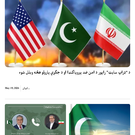
د “ډراپ سایټ” راپور د امن ضد پروپاګنډا او د جګړې پارولو هڅه وبلل شوه
,
,
ایران
May 19, 2026