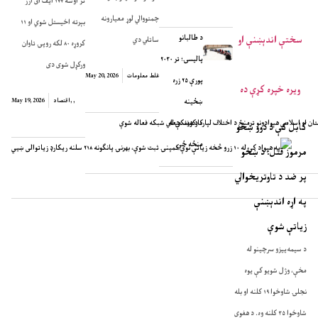
تر اوسه ۱۷۷ ایف آی آرز
چمتووالي لوړ معیارونه
بېرته اخیستل شوي او ۱۱
د طالبانو
ساتلي دي
کروړه ۸۰ لکه روپۍ تاوان
پالیسۍ؛ تر ۲۰۳۰
ورکړل شوی دی
غلط معلومات
May 20, 2026
پورې ۲۵ زره
ښځینه
,
,
اقتصاد
May 19, 2026
کارکوونکې له
تان او اسلامي هېوادونو ترمنځ د اختلاف لپاره د هند جعلي شبکه فعاله شوې
کابل کې د دوو ښځو
منځه ځي
په هېواد کې له ۱۰ زرو څخه زیاتې نوې کمپنۍ ثبت شوې، بهرنۍ پانګونه ۲۱۸ سلنه ریکارډ زیاتوالی ښيي
مرموز قتل: د ښځو
پر ضد د تاوتریخوالي
په اړه اندېښنې
زیاتې شوې
د سیمه‌ییزو سرچینو له
مخې، وژل شویو کې یوه
نجلۍ شاوخوا ۱۹ کلنه او بله
شاوخوا ۳۵ کلنه وه. د هغوی