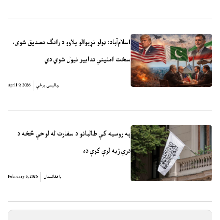
اسلام‌آباد: ټولو نړیوالو پلاوو د راتګ تصدیق شوی،
سخت امنیتي تدابیر نیول شوي دي
,
پالیسۍ برخې
April 9, 2026
په روسیه کې طالبانو د سفارت له لوحې څخه د
دري ژبه لرې کړې ده
,
افغانستان
February 5, 2026