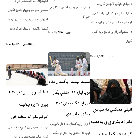
اخوندزاده په افغانستان کې د
د مهاجر څوکيو لانجمن کول په
ټېسټ سیریز وګاټه او نوی ریکارډ یې
شخصي مدرسو جوړولو بندیز لګولی
حقیقت کې د پاکستان، آزاد کشمیر
جوړ کړ
او ټولې مدرسې یې د پوهنې وزارت تر
او مقبوضه کشمیر د ګډ او اوږدمهاله
کنټرول لاندې راوستلو امر کړی دی
د استصوابِ رأی پر دریځ برید ګڼل
لوبې
May 20, 2026
کېږي
,
افغانستان
May 4, 2026
,
,
امنیت
May 18, 2026
سلېټ ټېسټ: پاکستان ته د
د طالبانو پالیسۍ؛ تر ۲۰۳۰
بریا لپاره ۱۲۱ منډې پکار
دي او بنګله دېش ته ۳
پورې ۲۵ زره ښځینه
آئیني محکمې که سیاسي
ویکټې پاتې دي
کارکوونکې له منځه ځي
تاثر؟ د بشری بي بي په قضیه
آخري ورځ پاکستان ته د تاریخي بریا
یونیسف خبرداری ورکوي؛ افغانستان
لپاره ۱۲۱ منډې پکار دي او بنګله
کې د تحریک انصاف
کې د ښځو محدودیتونه ۲۵ زره