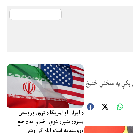
آی ایم ایف د پیټ
ې پکې په منځني ختیځ
د ایران او امریکا د تړون وروستۍ
مسوده بشپړه شوې، خبرې به د حج
وروسته په اسلام اباد کې وشي