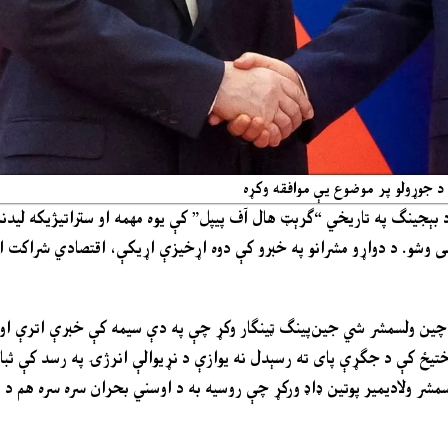
 د جوړولو پر موضوع یې موافقه وکړه
بېجینګ په تاریخي “ګرېټ هال آف پیپل” کې یوه مهمه او ستراتیژیکه لیدنه
 وشو. د دواړو مشرانو په خبرو کې دوه اړخیزې اړیکې، اقتصادي شراکت ا
د چین ولسمشر شي جین‌پینګ ټینګار وکړ چې په دې سیمه کې خبرې اترې ا
ختیځ کې د جګړې پای ته رسېدل نه یوازې د نړیوالې انرژۍ په رسد کې ثبا
ر ولادیمیر پوتین ډاډ ورکړ چې روسیه به د اوسني بحران سره سره هم د نړۍ