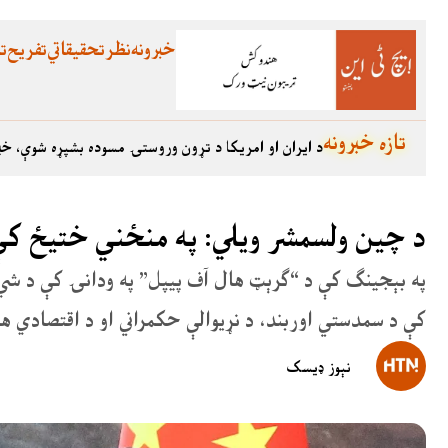
خبرونه
نظر
تحقیقاتي
تفریح
تع
تازه خبرونه
د ایران او امریکا د تړون وروستۍ مسوده بشپړه شوې، خب
د چین ولسمشر ویلي: په منځني ختیځ کې 
په بېجینګ کې د “ګرېټ هال آف پیپل” په ودانۍ کې د شي ج
کې د سمدستي اوربند، د نړیوالې حکمراني او د اقتصادي 
نېوز ډیسک