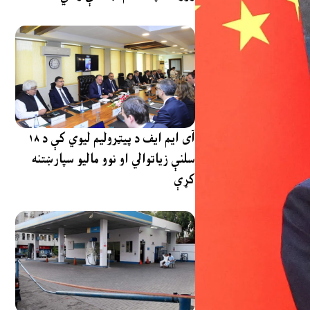
آی ایم ایف د پیټرولیم لیوي کې د ۱۸
سلنې زیاتوالي او نوو مالیو سپارښتنه
کړې