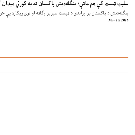
سلېټ ټېسټ کې هم ماتې؛ بنګله‌دېش پاکستان ته په کورني میدان
بنګله‌دېش د پاکستان پر وړاندې د ټېسټ سیریز وګاټه او نوی ریکارډ یې جوړ
May 20, 2026