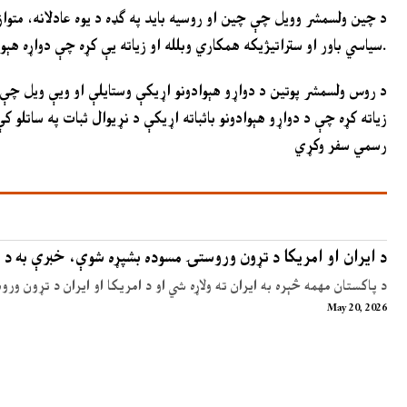
د چین ولسمشر وویل چې چین او روسیه باید په ګډه د یوه عادلانه، متو
سیاسي باور او ستراتیژیکه همکاري وبلله او زیاته یې کړه چې دواړه هېوادونه باید د یو بل د پرمختګ او اقتصادي بیا رغونې ملاتړ وکړي.
د روس ولسمشر پوتین د دواړو هېوادونو اړیکې وستایلې او ویې ویل چ
زیاته کړه چې د دواړو هېوادونو باثباته اړیکې د نړیوال ثبات په ساتلو 
رسمي سفر وکړي
د ایران او امریکا د تړون وروستۍ مسوده بشپړه شوې، خبرې به د 
د پاکستان مهمه څېره به ایران ته ولاړه شي او د امریکا او ایران د تړون ور
May 20, 2026