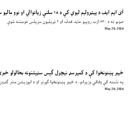
آی ایم ایف د پیټرولیم لیوي کې د ۱۸ سلنې زیاتوالي او نوو مالیو سپارښتنه کړې
صوبو ته د ۴۳۰ ارب روپیو عاید هدف او ۲ ټریلیون سرپلس غوښتنه شوې
May 20, 2026
خیبر پښتونخوا کې د کمپرسډ نیچرل ګېس سټېشنونه بحالولو خبر
په ناسته کې وفاقي وزیرانو، د خیبر پښتونخوا ګورنر او د اپوزېشن مشر ګډون
May 20, 2026