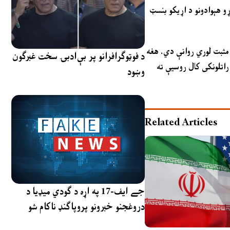
و هېوادونو د اړیکو بنسټ
مثبت لوري روانې دي. هغه
د فوټوګرافرانو پر بې‌ادبۍ سخت غبرګون
 راتلونکی کال روسیې ته
وښود
Related Articles
جے ایف-17 په اړه د ګودي میډیا د
دروغجنو خبرونو پروپاګنډ ناکام شو