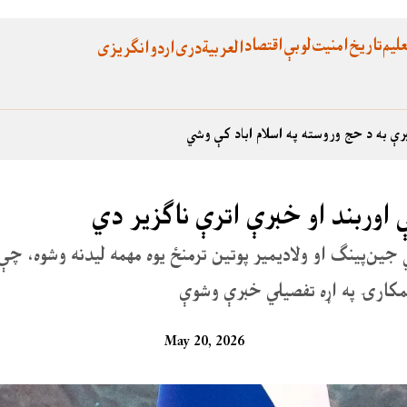
لیم
تاریخ
امنیت
لوبې
اقتصاد
العربية
دری
اردو
انگریزی
رې به د حج وروسته په اسلام اباد کې وشي
اوربند او خبرې اترې ناگزیر دي
ین‌پینګ او ولادیمیر پوتین ترمنځ یوه مهمه لیدنه وشوه، چ
همکارۍ په اړه تفصیلي خبرې وشوې
May 20, 2026