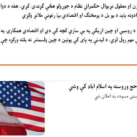
ازن او معقول نړیوال حکمراني نظام د جوړولو هڅې ګړندۍ کړي. هغه د دواړ
ې د روسیې او چین اړیکې په بې ساري کچه کې دي او اقتصادي همکارۍ په 
کې مهم رول لري. د لیدنې په پای کې پوتین د چین ولسمشر ته بلنه ورکړه چې
حج وروسته په اسلام اباد کې وشي
وستی مسوده به اعلان شي