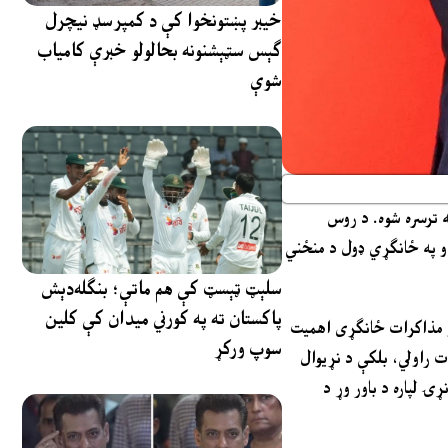
خیبر پښتونخوا کې د کمپرسډ نیچرل
ګېس سټېشنونه بحالولو خبرې کامیاب
شوې
 ترسره شوه. د روس
و په ځانګړي ډول د منځني
سلېټ ټېسټ کې هم ماتې؛ بنګله‌دېش
پاکستان ته په کورني میدان کې کلین
و مذاکرات ځانګړی اهمیت
سوپ ورکړ
ت راولي، بلکې د نړیوال
 لپاره د باور وړ د