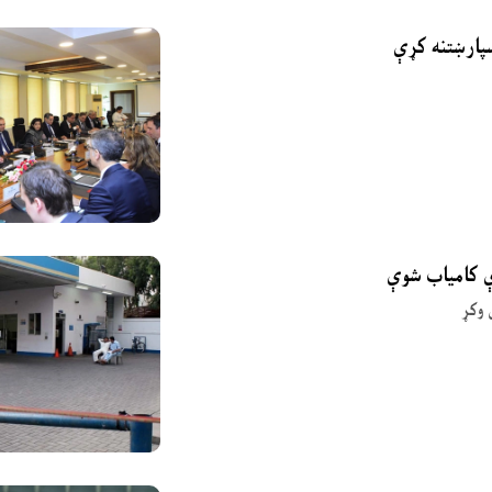
ې کامیاب شوې
 وکړ