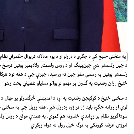
په منځني ختیځ کې د جګړې د درولو او د یوه عادلانه نړیوال حکمراني نظام
د چین ولسمشر شي جین‌پینګ او د روس ولسمشر ولادیمیر پوتین ترمنځ د 
ولسمشر پوتین په رسمي سفر چین ته ورسېد، چیرې چې د هغه تود هرکلی
ختیځ روان وضعیت په ګډون پر مهمو نړیوالو مسایلو تفصیلي بحث وشو
د منځني ختیځ د کړکېچن وضعیت په اړه د اندېښنې څرګندولو پر مهال 
لري او روانه جګړه باید ژر تر ژره ودرول شي. هغه وویل چې په منځني 
سوداګریز نظام پر وړاندې خنډونه هم کموي. په همدې موقع د روس ولسمش
انرژۍ عرضه کوونکي په توګه خپل رول ته دوام ورکړي