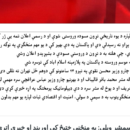
لو لپاره د یوه تاریخي تړون مسوده وروستۍ شوې او د رسمي اعلان تمه یې ژر 
پړاو ته رسېدلې دي او پاکستان په دې بهیر کې د یو مهم منځګړي په توګه 
کړي، چې هلته به د تړون د وروستي مسودې د بشپړېدو اعلان وشي
وسم وروسته د پاکستان په پلازمېنه اسلام اباد کې ترسره شي
و ۲۴ ساعتونو کې دوهم ځل تهران ته تللی دی
له مشر محمد باقر قالیباف او د بهرنیو چارو وزیر عباس عراقچي سره مهمې 
 شریف او د پوځ له مشر سره د دې ډیپلوماټیک پرمختګ په اړه خبرې کړې د
 منځګړیتوب به د سیمې د سولې، امنیت او اقتصادي ثبات لپاره یو مهم بدلون