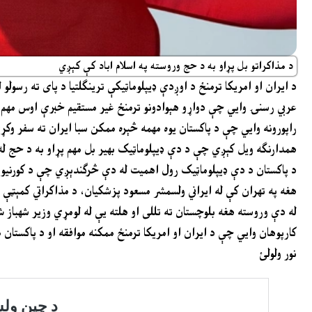
د مذاکراتو بل پړاو به د حج وروسته په اسلام اباد کې کېږي
د ایران او امریکا ترمنځ د اوږدې ډیپلوماټیکې ترینګلتیا د پای ته رسو
عربي رسنۍ وایي چې دواړو هېوادونو ترمنځ غیر مستقیم خبرې اوس مهم 
راپورونه وایي چې د پاکستان یوه مهمه څېره ممکن سبا ایران ته سفر و
همدارنګه ویل کېږي چې د دې ډیپلوماټیک بهیر بل مهم پړاو به د حج له م
د پاکستان د دې ډیپلوماټیک رول اهمیت له دې څرګندېږي چې د کورنیو چارو وزیر محسن نقوي په تېر
هغه په تهران کې له ایراني ولسمشر مسعود پزشکیان، د مذاکراتي کمېټې 
له دې وروسته هغه بلوچستان ته تللی او هلته یې له لومړي وزیر شهباز
کارپوهان وایي چې د ایران او امریکا ترمنځ ممکنه موافقه او د پاکستان
نور ولولئ