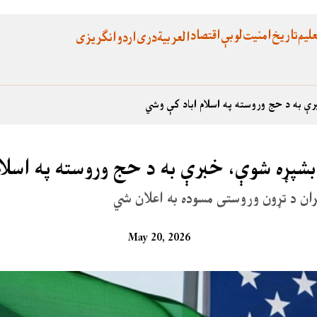
لیم
تاریخ
امنیت
لوبې
اقتصاد
العربية
دری
اردو
انگریزی
رې به د حج وروسته په اسلام اباد کې وشي
 بشپړه شوې، خبرې به د حج وروسته په اسلا
ایران د تړون وروستی مسوده به اعلان شي
May 20, 2026