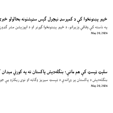
خیبر پښتونخوا کې د کمپرسډ نیچرل ګېس سټېشنونه بحالولو خبر
په ناسته کې وفاقي وزیرانو، د خیبر پښتونخوا ګورنر او د اپوزېشن مشر ګډون
May 20, 2026
سلېټ ټېسټ کې هم ماتې؛ بنګله‌دېش پاکستان ته په کورني میدان
بنګله‌دېش د پاکستان پر وړاندې د ټېسټ سیریز وګاټه او نوی ریکارډ یې جوړ
May 20, 2026