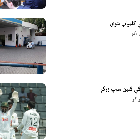
ې کامیاب شوې
 وکړ
 کې کلین سوپ ورکړ
 کړ