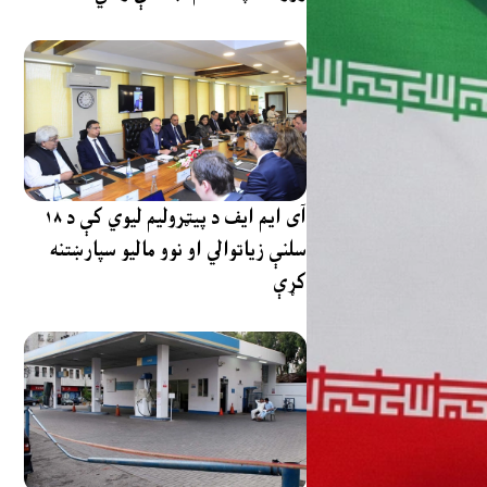
آی ایم ایف د پیټرولیم لیوي کې د ۱۸
سلنې زیاتوالي او نوو مالیو سپارښتنه
کړې