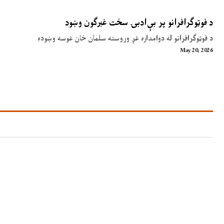
د فوټوګرافرانو پر بې‌ادبۍ سخت غبرګون وښود
د فوټوګرافرانو له دوامداره غږ وروسته سلمان خان غوسه وښوده
May 20, 2026