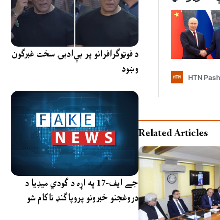
د فوټوګرافرانو پر بې‌ادبۍ سخت غبرګون
وښود
Related Articles
جے ایف-17 په اړه د ګودي میډیا د
دروغجنو خبرونو پروپاګنډ ناکام شو