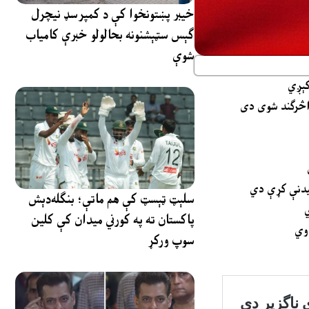
خیبر پښتونخوا کې د کمپرسډ نیچرل
ګېس سټېشنونه بحالولو خبرې کامیاب
شوې
کېږي
راڅرګند شوی دی
لیدنې کړې دي
سلېټ ټېسټ کې هم ماتې؛ بنګله‌دېش
ي
پاکستان ته په کورني میدان کې کلین
 وي
سوپ ورکړ