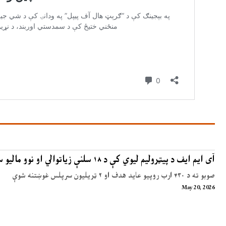
آی ایم ایف د پیټرولیم لیوي کې د ۱۸ سلنې زیاتوالي او نوو مالیو سپارښتنه کړې
صوبو ته د ۴۳۰ ارب روپیو عاید هدف او ۲ ټریلیون سرپلس غوښتنه شوې
May 20, 2026