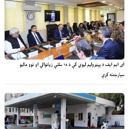
آی ایم ایف د پیټرولیم لیوي کې د ۱۸ سلنې زیاتوالي او نوو مالیو
سپارښتنه کړې