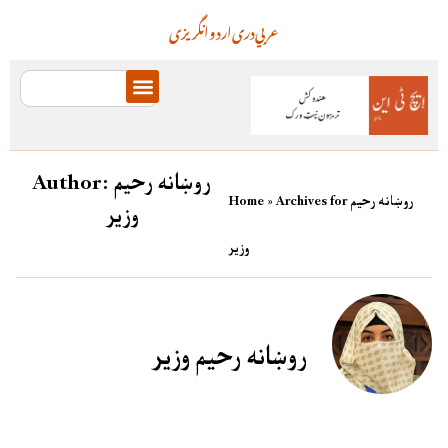
عربي
دری
اردو
انگریزی
روښانه رحیم
Author:
Archives for روښانه رحیم
»
Home
وزیر
وزیر
روښانه رحیم وزیر