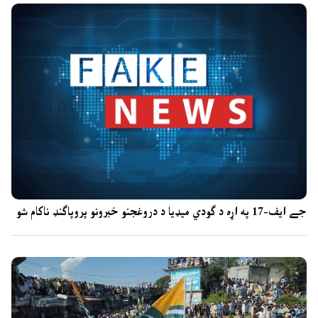
جے ایف-17 په اړه د ګودي میډیا د دروغجنو خبرونو پروپاګنډ ناکام شو