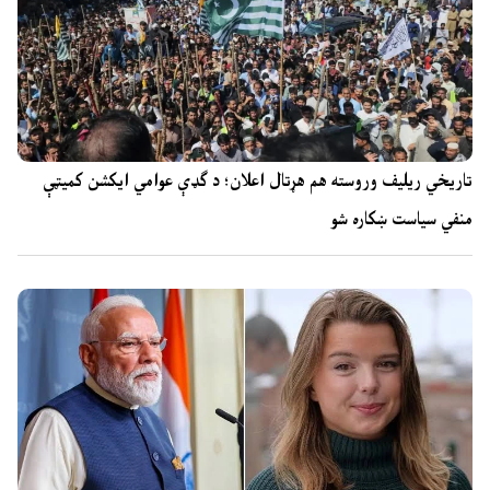
تاریخي ریلیف وروسته هم هړتال اعلان؛ د ګډې عوامي ایکشن کمیټې
منفي سیاست ښکاره شو