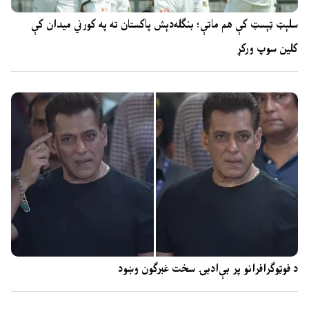
سلېټ ټېسټ کې هم ماتې؛ بنګله‌دېش پاکستان ته په کورني میدان کې
کلین سوپ ورکړ
د فوټوګرافرانو پر بې‌ادبۍ سخت غبرګون وښود