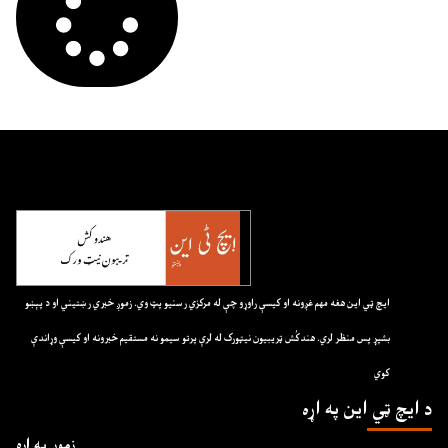
ايچ ټي اين هغه مهم غږونه او کيسې راوړو چې له مرکزي رسنيو پټ وي. زموږ خبري رښتيني او د پېښو
بشپړ پس منظر لري. هندکُش ټريبيون نيټورک له لرې پرتو سيمو نه مستقيم خبرونه او کيسې وړاندې
کوي
د ايچ ټي اين په اړه
زموږ په اړه