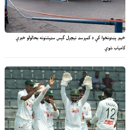
خیبر پښتونخوا کې د کمپرسډ نیچرل ګېس سټېشنونه بحالولو خبرې
کامیاب شوې