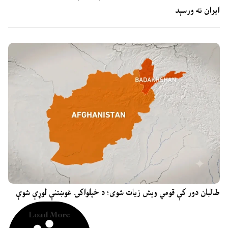
ایران ته ورسېد
طالبان دور کې قومي وېش زیات شوی؛ د خپلواکۍ غوښتنې لوړې شوې
Load More