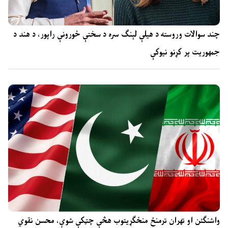
چند سوالات وروسته د هیلې لېنګ سره د سختې ځورونې راپور، د هند د
جمهوریت پر کړنو نیوکې
واشنگٹن او تهران ترمنځ منځګړیتوب هڅې چټکې شوې، محسن نقوي