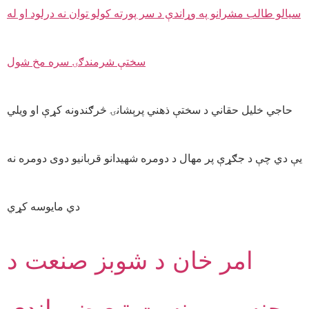
حاجي خلیل حقاني د سختې ذهني پرېشانۍ څرګندونه کړې او ویلي
یې دي چې د جګړې پر مهال د دومره شهیدانو قربانیو دوی دومره نه
دي مایوسه کړي
امر خان د شوبز صنعت د
جنس پر بنسټ تبعیض باندې