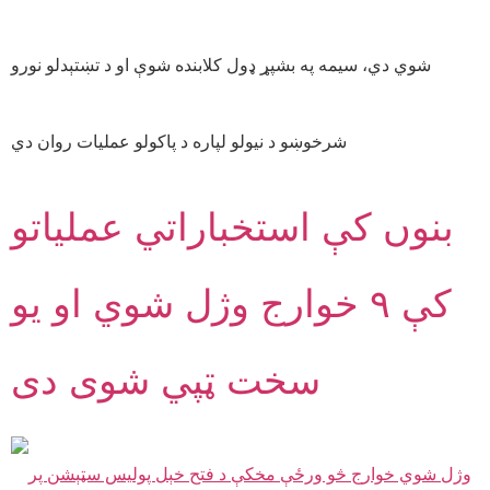
شوي دي، سیمه په بشپړ ډول کلابنده شوې او د تښتېدلو نورو
شرخوښو د نیولو لپاره د پاکولو عملیات روان دي
بنوں کې استخباراتي عملیاتو
کې ۹ خوارج وژل شوي او یو
سخت ټپي شوی دی