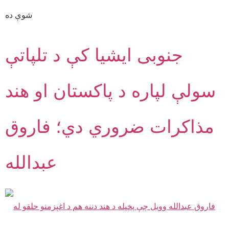
شوې ده
جنوبی ایشیا کې د تلپاتې
سولې لپاره د پاکستان او هند
مذاکرات ضروري دي؛ فاروق
عبدالله