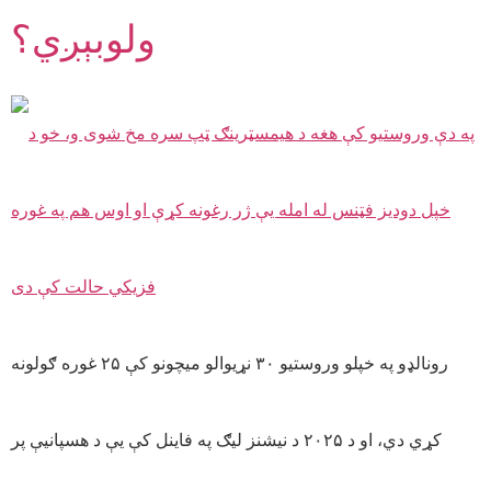
ولوبېږي؟
رونالډو په خپلو وروستیو ۳۰ نړیوالو میچونو کې ۲۵ غوره ګولونه
کړي دي، او د ۲۰۲۵ د نیشنز لیګ په فاینل کې یې د هسپانیې پر