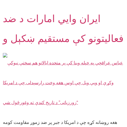
ایران وایي امارات د ضد
فعالیتونو کې مستقیم ښکېل و
هغه روښانه کړه چې د امریکا د جبر پر ضد زموږ مقاومت کومه