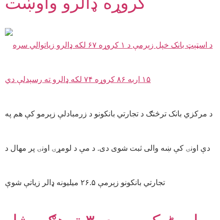
کروړه ډالرو واوښت
د مرکزي بانک ترڅنګ د تجارتي بانکونو د زرمبادلې زېرمو کې هم په
دې اونۍ کې ښه والی ثبت شوی دی. د مې د لومړۍ اونۍ پر مهال د
تجارتي بانکونو زېرمې ۲۶.۵ میلیونه ډالر زیاتې شوې