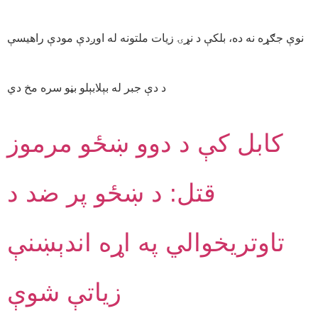
نوې جګړه نه ده، بلکې د نړۍ زیات ملتونه له اوږدې مودې راهیسې
د دې جبر له بېلابېلو بڼو سره مخ دي
کابل کې د دوو ښځو مرموز
قتل: د ښځو پر ضد د
تاوتریخوالي په اړه اندېښنې
زیاتې شوې