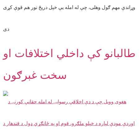
وړاندې مهم ګول وهلی، چې له امله یې خپل دریځ نور هم قوي کړی
دی
طالبانو کې داخلي اختلافات او
سخت غبرګون