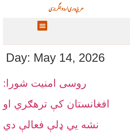
عربي
دری
اردو
انگریزی
پالیسۍ برخې
معلوماتي تحلیل
Day:
May 14, 2026
روسی امنیت شورا:
افغانستان کې ترهګري او
نشه يي ډلې فعالې دي