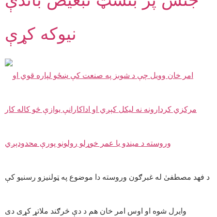
نیوکه کړې
د فهد مصطفیٰ له غبرګون وروسته دا موضوع په ټولنیزو رسنیو کې
وایرل شوه او اوس امر خان هم د دې څرګند ملاتړ کړی دی