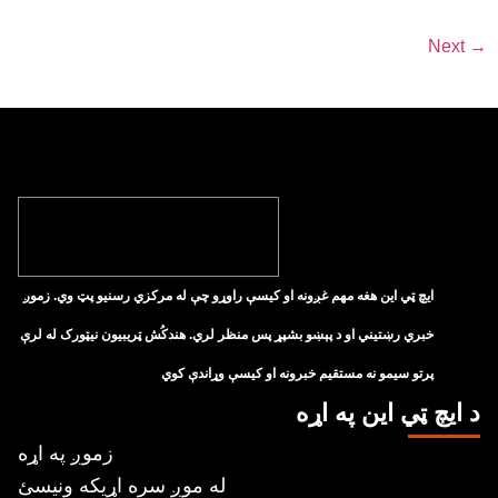
Next
→
ايچ ټي اين هغه مهم غږونه او کيسې راوړو چې له مرکزي رسنيو پټ وي. زموږ
خبري رښتيني او د پېښو بشپړ پس منظر لري. هندکُش ټريبيون نيټورک له لرې
پرتو سيمو نه مستقيم خبرونه او کيسې وړاندې کوي
د ايچ ټي اين په اړه
زموږ په اړه
له موږ سره اړیکه ونیسئ