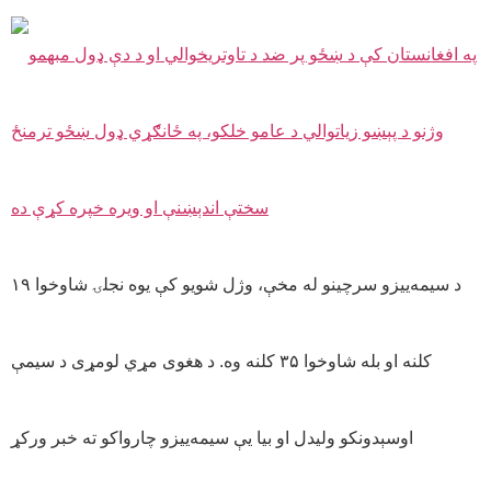
د سیمه‌ییزو سرچینو له مخې، وژل شویو کې یوه نجلۍ شاوخوا ۱۹
کلنه او بله شاوخوا ۳۵ کلنه وه. د هغوی مړي لومړی د سیمې
اوسېدونکو ولیدل او بیا یې سیمه‌ییزو چارواکو ته خبر ورکړ