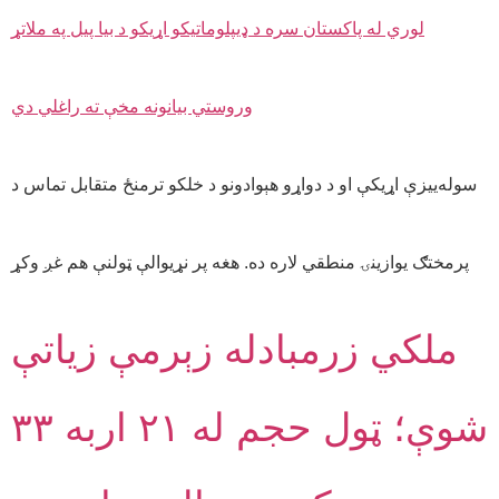
سوله‌ییزې اړیکې او د دواړو هېوادونو د خلکو ترمنځ متقابل تماس د
پرمختګ یوازینۍ منطقي لاره ده. هغه پر نړیوالې ټولنې هم غږ وکړ
ملکي زرمبادله زېرمې زیاتې
شوې؛ ټول حجم له ۲۱ اربه ۳۳