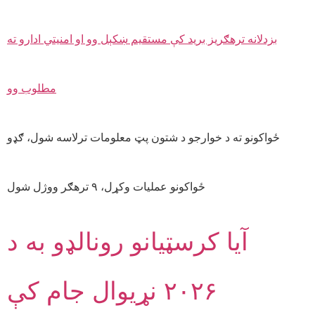
ځواکونو ته د خوارجو د شتون پټ معلومات ترلاسه شول، ګډو
ځواکونو عملیات وکړل، ۹ ترهګر ووژل شول
آیا کرسټیانو رونالډو به د
۲۰۲۶ نړیوال جام کې