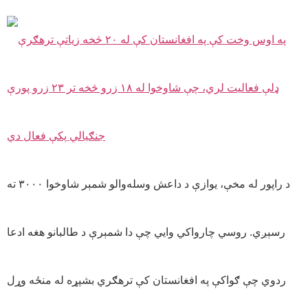
د راپور له مخې، یوازې د داعش وسله‌والو شمېر شاوخوا ۳۰۰۰ ته
رسېږي. روسي چارواکي وایي چې دا شمېرې د طالبانو هغه ادعا
ردوي چې ګواکې په افغانستان کې ترهګري بشپړه له منځه وړل