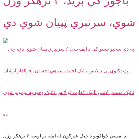
باجوڑ کې برید، ۳ ترهګر وژل
شوي، سرتېري ټپیان شوي دي
د امنیتي ځواکونو د چټک غبرګون له امله تر اوسه ۳ ترهګر وژل