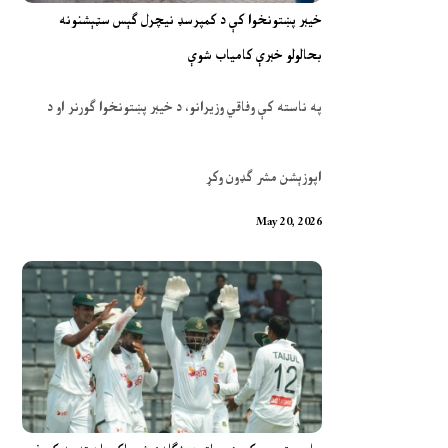
خیبر پښتونخوا کې د کمپرسډ نیچرل ګېس سټېشنونه
بحالولو خبرې کامیاب شوې
په ناسته کې وفاقي وزیرانو، د خیبر پښتونخوا ګورنر او د
اپوزېشن مشر ګډون وکړ
May 20, 2026