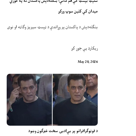
سلېټ ټېسټ کې هم ماتې؛ بنګله‌دېش پاکستان ته په کورني
میدان کې کلین سوپ ورکړ
بنګله‌دېش د پاکستان پر وړاندې د ټېسټ سیریز وګاټه او نوی
ریکارډ یې جوړ کړ
May 20, 2026
د فوټوګرافرانو پر بې‌ادبۍ سخت غبرګون وښود