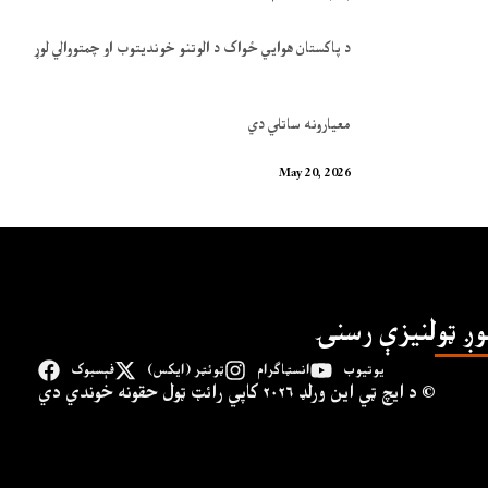
د پاکستان هوایي ځواک د الوتنو خوندیتوب او چمتووالي لوړ
معیارونه ساتلي دي
May 20, 2026
وږ ټولنیزې رسنۍ
یوتیوب
انسټاګرام
ټوئټر (ایکس)
فېسبوک
د ايچ ټي اين وﺭلډ ۲۰۲۶ کاپي ﺭائټ ټول حقونه خوندي دي ©