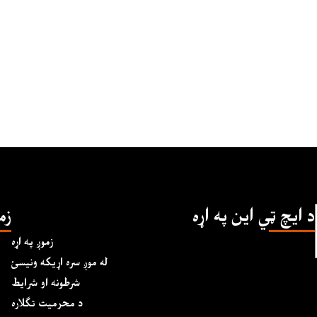
د ايچ ټي اين په اړه
زم
زموږ په اړه
له موږ سره اړیکه ونیسئ
شرطونه او شرایط
د محرمیت تګلاره