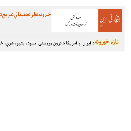
خبرونه
نظر
تحقیقاتي
تفریح
تع
تازه خبرونه
د ایران او امریکا د تړون وروستۍ مسوده بشپړه شوې، خب