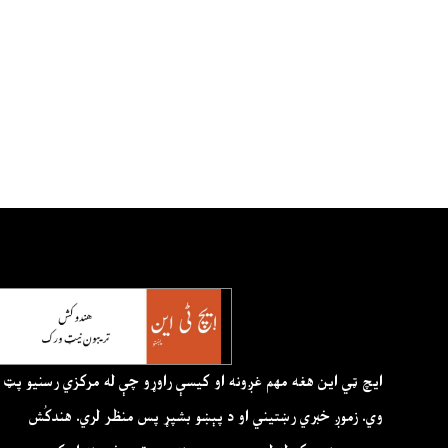
ايچ ټي اين هغه مهم غږونه او کيسې راوړو چې له مرکزي رسنيو پټ
وي. زموږ خبري رښتيني او د پېښو بشپړ پس منظر لري. هندکُش