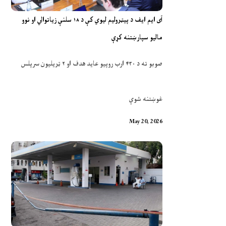
آی ایم ایف د پیټرولیم لیوي کې د ۱۸ سلنې زیاتوالي او نوو
مالیو سپارښتنه کړې
صوبو ته د ۴۳۰ ارب روپیو عاید هدف او ۲ ټریلیون سرپلس
غوښتنه شوې
May 20, 2026