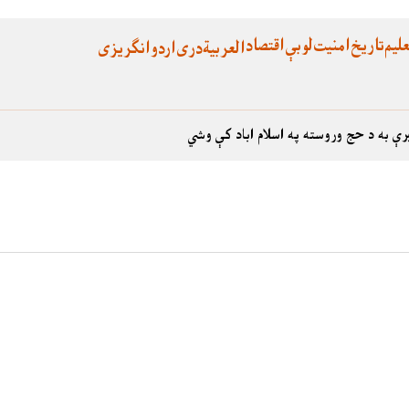
لیم
تاریخ
امنیت
لوبې
اقتصاد
العربية
دری
اردو
انگریزی
رې به د حج وروسته په اسلام اباد کې وشي