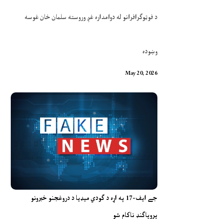
د فوټوګرافرانو له دوامداره غږ وروسته سلمان خان غوسه
وښوده
May 20, 2026
جے ایف-17 په اړه د ګودي میډیا د دروغجنو خبرونو
پروپاګنډ ناکام شو