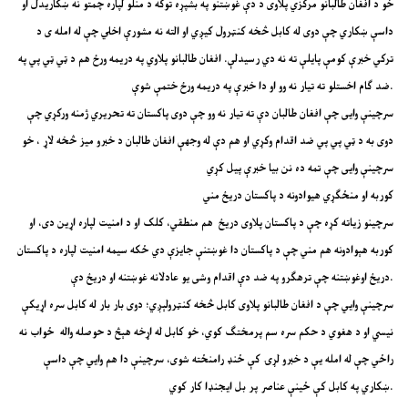
خو د افغان طالبانو مرکزي پلاوی د دې غوښتنو په بشپړه توګه د منلو لپاره چمتو نه ښکاریدل او
داسې ښکاري چې دوی له کابل څخه کنټرول کیږي او الته نه مشورې اخلي چې له امله ی د
ترکي خبرې کومې پایلې ته نه دي رسیدلې. افغان طالبانو پلاوي په دریمه ورځ هم د ټي ټي پي په
ضد ګام اخستلو ته تیار نه وو او دا خبرې په دریمه ورځ ختمې شوې.
سرچینې وایی چې افغان طالبان دې ته تیار نه وو چې دوی پاکستان ته تحریري ژمنه ورکړي چې
دوی به د ټي پي پي ضد اقدام وکړي او هم دې له وجهې افغان طالبان د خبرو میز څخه لاړ ، خو
سرچینې وایی چې تمه ده نن بیا خبرې پيل کړي
کوربه او منځګړي هیوادونه د پاکستان دریځ مني
سرچینو زیاته کړه چې د پاکستان پلاوی دریځ هم منطقي، کلک او د امنیت لپاره اړین دی، او
کوربه هېوادونه هم مني چې د پاکستان دا غوښتنې جایزې دي ځکه سیمه امنیت لپاره د پاکستان
دریځ اوغوښتنه چې ترهګرو په ضد دې اقدام وشی یو عادلانه غوښتنه او دریځ دې.
سرچینې وایي چې د افغان طالبانو پلاوی کابل څخه کنټرولېږي؛ دوی بار بار له کابل سره اړیکې
نیسي او د هغوي د حکم سره سم پرمختګ کوي، خو کابل له اړخه هېڅ د حوصله واله ځواب نه
راځي چې له امله یې د خبرو لړۍ کې ځنډ رامنځته شوی، سرچینې دا هم وايي چې داسې
ښکاري په کابل کې ځینې عناصر پر بل ایجنډا کار کوي.