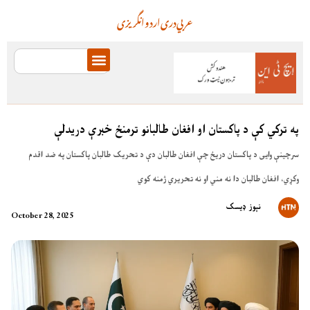
عربي
دری
اردو
انگریزی
په ترکي کې د پاکستان او افغان طالبانو ترمنځ خبرې دریدلې
سرچینې وایی د پاکستان دریځ چې افغان طالبان دې د تحریک طالبان پاکستان په ضد اقدم
وکړي، افغان طالبان دا نه مني او نه تحریري ژمنه کوي
نېوز ډیسک
October 28, 2025