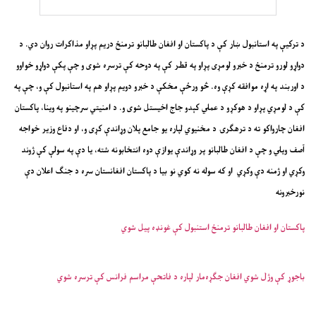
د ترکيې په استانبول ښار کې د پاکستان او افغان طالبانو ترمنځ دریم پړاو مذاکرات روان دي. د
دواړو لورو ترمنځ د خبرو لومړی پړاو په قطر کې په دوحه کې ترسره شوی و چې پکې دواړو خواوو
د اوربند په اړه موافقه کړې وه. څو ورځې مخکې د خبرو دویم پړاو هم په استانبول کې و، چې په
کې د لومړي پړاو د هوکړو د عملي کېدو جاج اخیستل شوی و. د امنیتي سرچینو په وینا، پاکستان
افغان چارواکو ته د ترهګرۍ د مخنیوي لپاره یو جامع پلان وړاندې کړی و، او دفاع وزیر خواجه
آصف ویلي و چې د افغان طالبانو پر وړاندې یوازې دوه انتخابونه شته، یا دې په سولې کې ژوند
وکړي او ژمنه دې وکړي او که سوله نه کوي نو بیا د پاکستان افغانستان سره د جنګ اعلان دې
نورخبرونه
پاکستان او افغان طالبانو ترمنځ استنبول کې غونډه پیل شوي
باجوړ کې وژل شوي افغان جګړه‌مار لپاره د فاتحې مراسم فرانس کې ترسره شوي