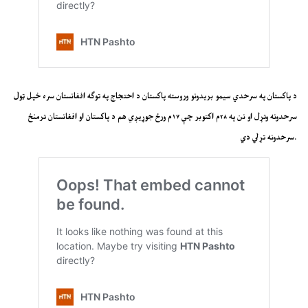
د پاکستان په سرحدي سیمو بریدونو وروسته پاکستان د احتجاج په توګه افغانستان سره خپل ټول
سرحدونه وتړل او نن په ۲۸م اکتوبر چې ۱۷م ورځ جوړیږي هم د پاکستان او افغانستان ترمنځ
سرحدونه تړلي دي.