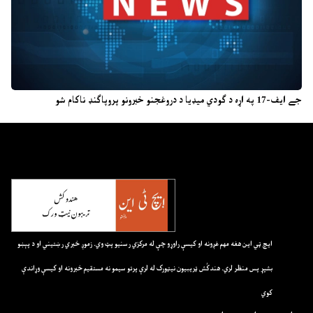
جے ایف-17 په اړه د ګودي میډیا د دروغجنو خبرونو پروپاګنډ ناکام شو
ايچ ټي اين هغه مهم غږونه او کيسې راوړو چې له مرکزي رسنيو پټ وي. زموږ خبري رښتيني او د پېښو
بشپړ پس منظر لري. هندکُش ټريبيون نيټورک له لرې پرتو سيمو نه مستقيم خبرونه او کيسې وړاندې
کوي