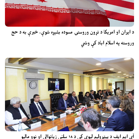
د ایران او امریکا د تړون وروستۍ مسوده بشپړه شوې، خبرې به د حج
وروسته په اسلام اباد کې وشي
آی ایم ایف د پیټرولیم لیوي کې د ۱۸ سلنې زیاتوالي او نوو مالیو