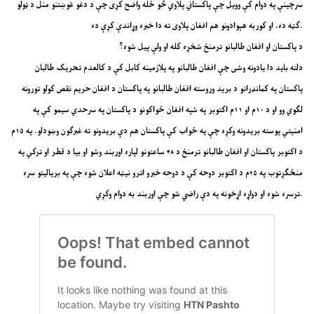
سرچینې په دوام کې وویل چې پاکستاني پلاوي څو ځله واضح کړی چې د دغو غوښتنو منل د ټولو
ګټه ده، او کوربه هېوادونو هم افغان پلاوی ته دا خبره وړاندې کړې ده.
د پاکستان او افغان طالبانو ترمنځ شخړه کله او ولې پیل شوه؟
دلته باید دا یادونه وشی چې افغان طالبانو په پلازمینه کابل کې د کالعدم تحریک طالبان
پاکستان په کمانډرانو د برید وروسته افغان طالبانو په پاکستان د افغان حریم نقص کولو تورونه
لګوي وو او د ۱۰م او ۱۱م اکتوبر په شپه افغان ځواکونو د پاکستان په سرحدي سیمو کې په
امنیتي پوسته بریدونه وکړه چې په ځواب کې پاکستان هم دې بریدونو ته غبرګون وښودلو. په ۱۵م
د اکتوبر پاکستان او افغان طالبانو ترمنځ د ۴۸ ساعتونو لپاره اوربند وشو او بیا د قطر او ترکي په
منځګړتوب په ۲۵م د اکتوبر دوحه کې د دوحه خبرو اترو نیټه اعلان شوه چې په بریالیتو سره
ترسره شوه او دواړه اړخونه په دې راضي شو چې اوربند به دوام وکړي.