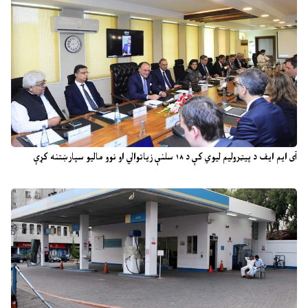
آی ایم ایف د پیټرولیم لیوي کې د ۱۸ سلنې زیاتوالي او نوو مالیو سپارښتنه کړې