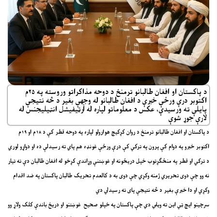
د پاکستان او افغان طالبانو ترمنځ د دوحه مذاکراتو وروسته په ۲۵م
اکتوبر درې ورځې خبرې د افغان طالبانو له وجهې بغیر د څه نتیجې
پایلې ته ورسیدې، عکس د معلوماتو لپاره له آرټیفیشل انټیلیجنس له
لارې جوړ شوې
د پاکستان او افغان طالبانو ترمنځ د روان کړکیچ هوارولو لپاره په دوحه قطر کې د ۱۸م او ۱۹م
اکتوبر خبرو په دوام کې پرون په ترکي کې درې ورځې غونډه هم پاي ته رسیدلې ده او دواړو لوري
د ترکي او قطر په منځګړتوب خپل دریځونه او غوښتنې وړاندې کړخو له افغان طالبان دې ته تیار
نه وو چې دوی تحریري ژمنه وکړي چې دوی به د کالعدم تحریک طالبان پاکستان په ضد اقدام
وکړي او دا خبرې بغیر د څه نتیجې پای ته رسیدلي دي
سرچینو ایچ ټي این ته ویلي دي چې پاکستان په خپلو صحیح غوښتنو او دریځ باندې کلک ولاړ وو