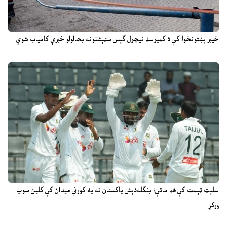
خیبر پښتونخوا کې د کمپرسډ نیچرل ګېس سټېشنونه بحالولو خبرې کامیاب شوې
سلېټ ټېسټ کې هم ماتې؛ بنګله‌دېش پاکستان ته په کورني میدان کې کلین سوپ
ورکړ