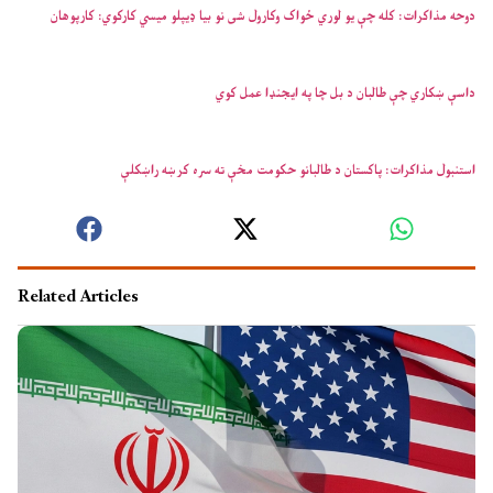
دوحه مذاکرات: کله چې یو لوري ځواک وکارول شی نو بیا ډیپلو میسي کارکوي: کارپوهان
داسې ښکاري چې طالبان د بل چا په ایجنډا عمل کوي
استنبول مذاکرات: پاکستان د طالبانو حکومت مخې ته سره کرښه راښکلې
Related Articles