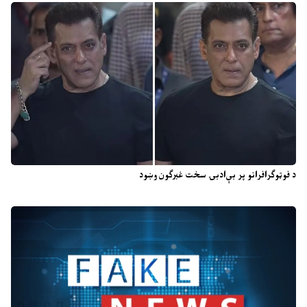
د فوټوګرافرانو پر بې‌ادبۍ سخت غبرګون وښود