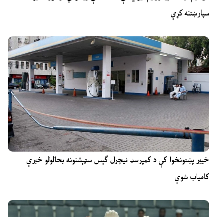
سپارښتنه کړې
خیبر پښتونخوا کې د کمپرسډ نیچرل ګېس سټېشنونه بحالولو خبرې
کامیاب شوې