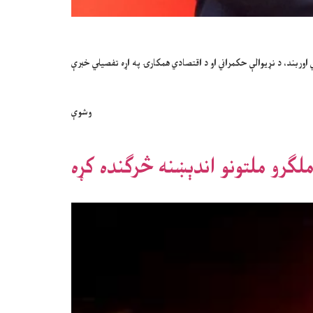
بند، د نړیوالې حکمراني او د اقتصادي همکارۍ په اړه تفصیلي خبرې
وشوې
ګرو ملتونو اندېښنه څرګنده کړه