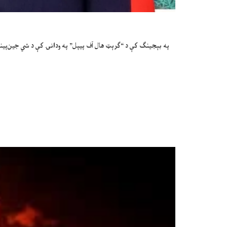
په بېجینګ کې د “ګرېټ هال آف پیپل” په ودانۍ کې د شي جین‌پینګ 