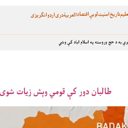
لیم
تاریخ
امنیت
لوبې
اقتصاد
العربية
دری
اردو
انگریزی
رې به د حج وروسته په اسلام اباد کې وشي
طالبان دور کې قومي وېش زیات شوی