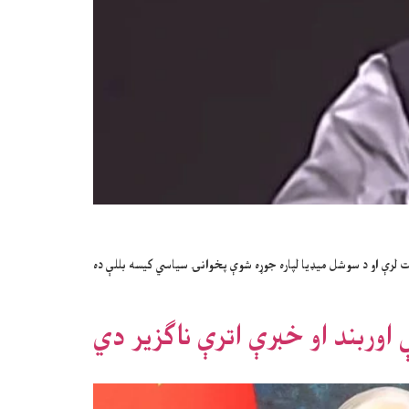
ت لرې او د سوشل میډیا لپاره جوړه شوې پخوانۍ سیاسي کیسه بللې ده
اوربند او خبرې اترې ناگزیر دي