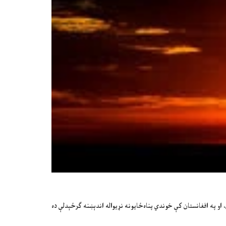
او په افغانستان کې خوندي پناه‌ځایونه نړیواله اندېښنه ګرځېدلې ده