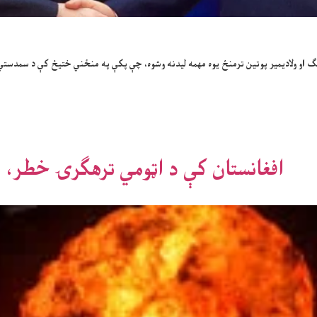
او ولادیمیر پوتین ترمنځ یوه مهمه لیدنه وشوه، چې پکې په منځني ختیځ کې د سمدستي اور
افغانستان کې د اټومي ترهګرۍ خطر، مل