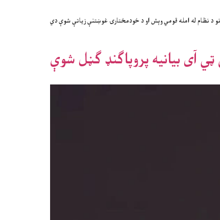
نو د نظام له امله قومي وېش او د خودمختارۍ غوښتنې زیاتې شوې دي
 ټي آی بیانیه پروپاګنډ ګڼل شوې