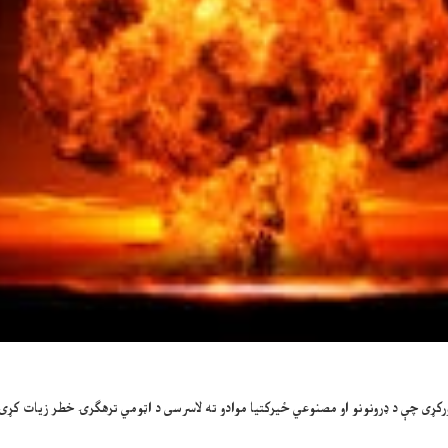
رکړی چې د ډرونونو او مصنوعي ځیرکتیا موادو ته لاسرسی د اټومي ترهګرۍ خطر زیات کړی، 