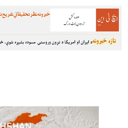
خبرونه
نظر
تحقیقاتي
تفریح
تع
تازه خبرونه
د ایران او امریکا د تړون وروستۍ مسوده بشپړه شوې، خب