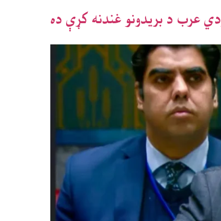
دي عرب د بریدونو غندنه کړې ده