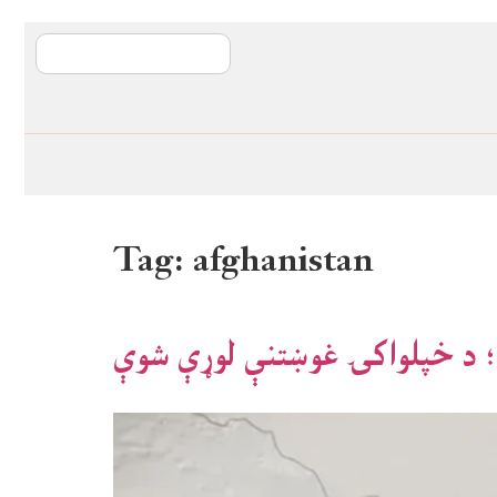
آی ایم ایف د پیټ
Tag:
afghanistan
؛ د خپلواکۍ غوښتنې لوړې شوې