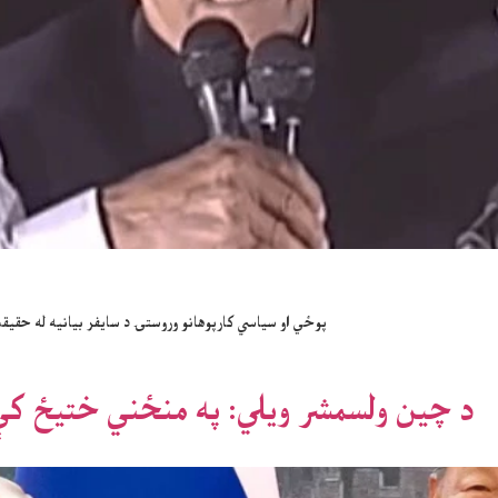
پوځي او سیاسي کارپوهانو وروستۍ د سایفر بیانیه له حقیق
د چین ولسمشر ویلي: په منځني ختیځ کې 