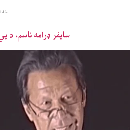
طالبا
سایفر ډرامه ناسم، د پي