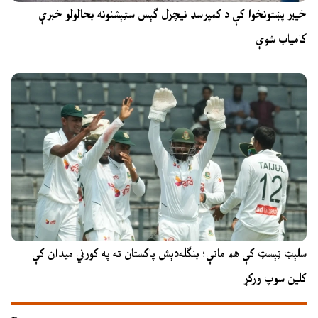
خیبر پښتونخوا کې د کمپرسډ نیچرل ګېس سټېشنونه بحالولو خبرې
کامیاب شوې
سلېټ ټېسټ کې هم ماتې؛ بنګله‌دېش پاکستان ته په کورني میدان کې
کلین سوپ ورکړ