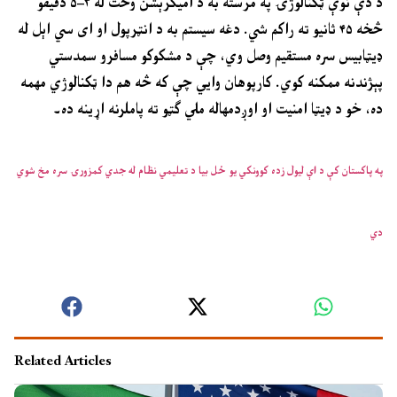
د دې نوې ټکنالوژۍ په مرسته به د امیګرېشن وخت له ۳–۵ دقیقو
څخه ۴۵ ثانیو ته راکم شي. دغه سیستم به د انټرپول او ای سي اېل له
ډیټابیس سره مستقیم وصل وي، چې د مشکوکو مسافرو سمدستي
پېژندنه ممکنه کوي. کارپوهان وایي چې که څه هم دا ټکنالوژي مهمه
ده، خو د ډیټا امنیت او اوږدمهاله ملي ګټو ته پاملرنه اړینه ده۔
په پاکستان کې د اې لیول زده کوونکي یو ځل بیا د تعلیمي نظام له جدي کمزورۍ سره مخ شوي
دي
Related Articles