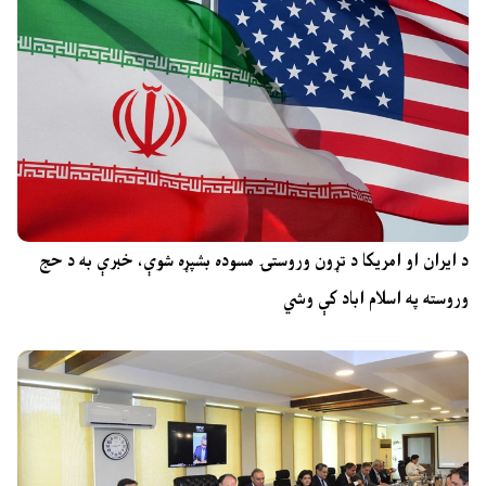
د ایران او امریکا د تړون وروستۍ مسوده بشپړه شوې، خبرې به د حج
وروسته په اسلام اباد کې وشي