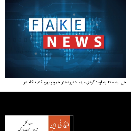
جے ایف-17 په اړه د ګودي میډیا د دروغجنو خبرونو پروپاګنډ ناکام شو