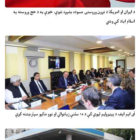
د ایران او امریکا د تړون وروستۍ مسوده بشپړه شوې، خبرې به د حج وروسته په
اسلام اباد کې وشي
آی ایم ایف د پیټرولیم لیوي کې د ۱۸ سلنې زیاتوالي او نوو مالیو سپارښتنه کړې