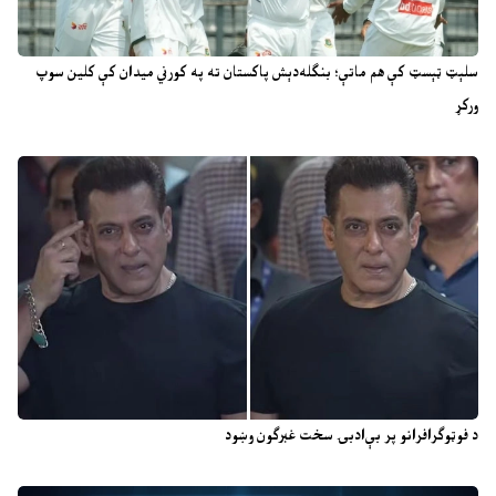
سلېټ ټېسټ کې هم ماتې؛ بنګله‌دېش پاکستان ته په کورني میدان کې کلین سوپ
ورکړ
د فوټوګرافرانو پر بې‌ادبۍ سخت غبرګون وښود