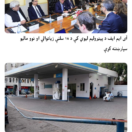
آی ایم ایف د پیټرولیم لیوي کې د ۱۸ سلنې زیاتوالي او نوو مالیو
سپارښتنه کړې