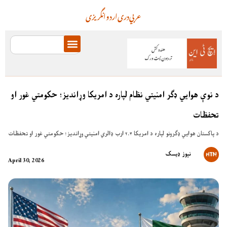
عربي
دری
اردو
انگریزی
د نوې هوايي ډګر امنیتي نظام لپاره د امریکا وړاندیز؛ حکومتي غور او
تحفظات
د پاکستان هوايي ډګرونو لپاره د امریکا ۲.۴ ارب ډالري امنیتي وړاندیز؛ حکومتي غور او تحفظات
نېوز ډیسک
April 30, 2026