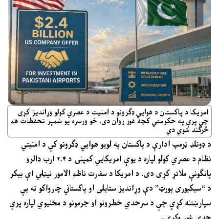
امریکا د پاکستان د هوايي ډګرونو د امنیت د عصري کولو وړاندیز کړی
چې پرې په حکومتي کچه غور روان دی، خو ورسره یو شمېر تحفظات هم
څرګند شوي دي
د ډونلډ ټرمپ ادارې د پاکستان په لویو هوايي ډګرونو کې د امنیتي
نظام د عصري کولو لپاره د یوې امریکايي کمپنۍ د ۲.۴ ارب ډالرو
پانګونې ملاتړ کړی دی. د امریکا د سفارت ناظم الامور نیټلي اې بیکر
د “سیکیوری پورټ” دې وړاندیز ستایلی او پاکستاني چارواکو ته یې
سپارښتنه کړې چې د سرحدي خطرونو او جرمونو د مخنیوي لپاره پرې
جدي غور وکړي۔