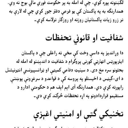
لګښتونه پوره کوي، چې له امله به پر حکومت فوري مالي بوج نه وي.
همدارنګه به په پاکستان کې یو فرعي دفتر جوړ کړي چې له لارې به
تر زرو زیات پاکستانیان روزنه او روزګار ترلاسه کړي۔
شفافیت او قانوني تحفظات
دا وړاندیز په داسې وخت کې مخې ته راغلی چې د پاکستان
ایئرپورټس اتھارټي کورنی پروګرام د شفافیت د اندېښنو له امله له
بحثونو سره مخ دی. د سینیټ دفاعي کمیټې او ټرانسپیرنسي انټرنیشنل
د ای-ګېټس د اخیستلو په پروسه کې د قواعدو د سرغړونې پوښتنې
راپورته کړې دي. همدارنګه آی اېم اېف هم د حکومتي ادارو د
مستقیمو قراردادونو په اړه تحفظات څرګند کړي دي۔
تخنیکي ګټې او امنیتي اغېزې