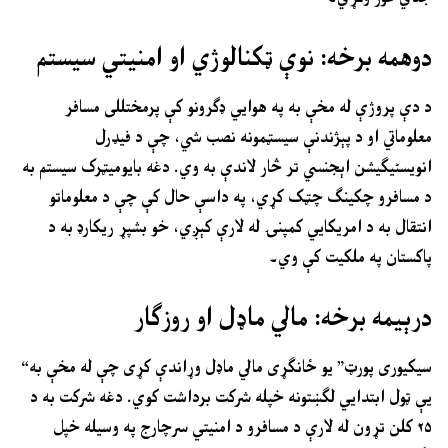
دوهمه برخه: نوې ټکنالوژي او امنیتي سیستم
د دې پروژې له مخې به په هوايي ډګرونو کې پرمختللی مسافر
معلوماتي او د پېژندنې سیسټمونه نصب شي، چې د فیډرل
انویسٹیګیشن اېجنسي تر څار لاندې به وي. دغه بایومیټرک سیستم به
د مسافرو چکینګ چټک کړي، په داسې حال کې چې د معلوماتو
انتقال به د امریکايي کمپنۍ له لارې کېږي، خو بشپړ ریکارډ به د
پاکستان په ملکیت کې وي۔
درېیمه برخه: مالي ماډل او روزګار
“سیکیوری پورټ” یو ځانګړی مالي ماډل وړاندې کړی چې له مخې به
یې ټول ابتدایي لګښتونه خپله شرکت برداشت کوي. دغه شرکت به د
۲۵ کلن تړون له لارې د مسافرو د امنیتي سرچارج په وسیله خپل