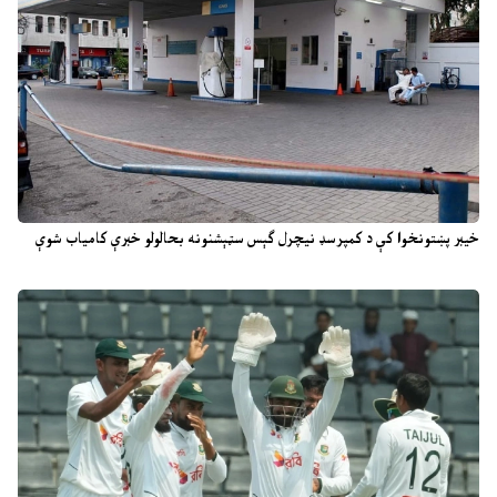
خیبر پښتونخوا کې د کمپرسډ نیچرل ګېس سټېشنونه بحالولو خبرې کامیاب شوې