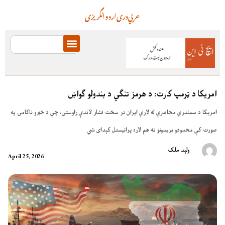
عربي
دری
اردو
انگریزی
امریکا د ټرمپ کارت: د هرمز تنګي د بندولو ګواښ
امریکا د سمندري محاصرې له لارې ایران تر سخت فشار لاندې راوستی، چې د خبرو ناکامۍ په
صورت کې محدودو بریدونو ته هم لاره پرانیستل کېدای شي
ولېد ملک
April 25, 2026