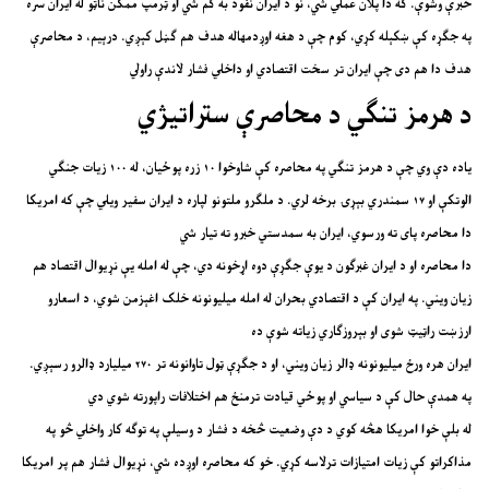
خبرې وشوې. که دا پلان عملي شي، نو د ایران نفوذ به کم شي او ټرمپ ممکن ناټو له ایران سره
په جګړه کې ښکېله کړي، کوم چې د هغه اوږدمهاله هدف هم ګڼل کېږي. درېیم، د محاصرې
هدف دا هم دی چې ایران تر سخت اقتصادي او داخلي فشار لاندې راولي
د هرمز تنګي د محاصرې ستراتیژي
یاده دې وي چې د هرمز تنګي په محاصره کې شاوخوا ۱۰ زره پوځیان، له ۱۰۰ زیات جنګي
الوتکې او ۱۷ سمندري بېړۍ برخه لري. د ملګرو ملتونو لپاره د ایران سفیر ویلي چې که امریکا
دا محاصره پای ته ورسوي، ایران به سمدستي خبرو ته تیار شي
دا محاصره او د ایران غبرګون د یوې جګړې دوه اړخونه دي، چې له امله یې نړیوال اقتصاد هم
زیان ویني. په ایران کې د اقتصادي بحران له امله میلیونونه خلک اغېزمن شوي، د اسعارو
ارزښت راټیټ شوی او بېروزګاري زیاته شوې ده
ایران هره ورځ میلیونونه ډالر زیان ویني، او د جګړې ټول تاوانونه تر ۲۷۰ میلیارد ډالرو رسېږي.
په همدې حال کې د سیاسي او پوځي قیادت ترمنځ هم اختلافات راپورته شوي دي
له بلې خوا امریکا هڅه کوي د دې وضعیت څخه د فشار د وسیلې په توګه کار واخلي څو په
مذاکراتو کې زیات امتیازات ترلاسه کړي. خو که محاصره اوږده شي، نړیوال فشار هم پر امریکا