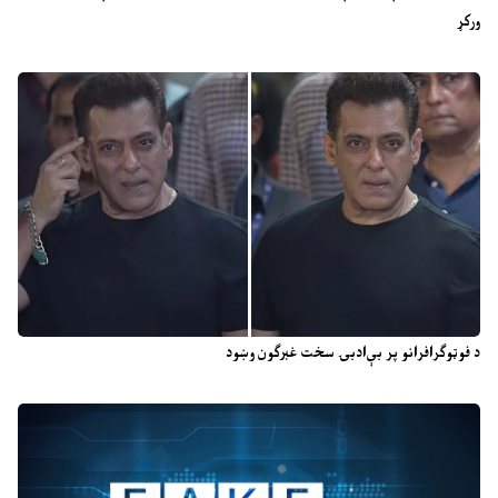
ورکړ
د فوټوګرافرانو پر بې‌ادبۍ سخت غبرګون وښود