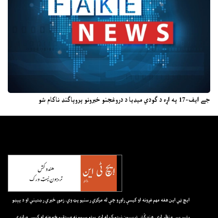
جے ایف-17 په اړه د ګودي میډیا د دروغجنو خبرونو پروپاګنډ ناکام شو
ايچ ټي اين هغه مهم غږونه او کيسې راوړو چې له مرکزي رسنيو پټ وي. زموږ خبري رښتيني او د پېښو
بشپړ پس منظر لري. هندکُش ټريبيون نيټورک له لرې پرتو سيمو نه مستقيم خبرونه او کيسې وړاندې