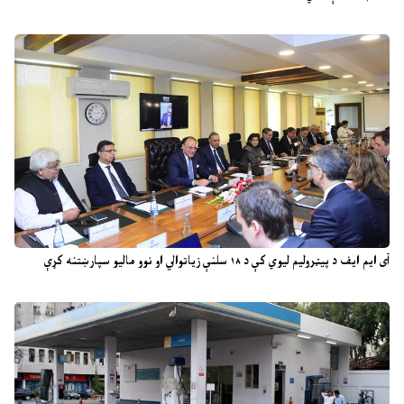
آی ایم ایف د پیټرولیم لیوي کې د ۱۸ سلنې زیاتوالي او نوو مالیو سپارښتنه کړې