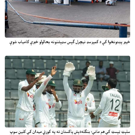
خیبر پښتونخوا کې د کمپرسډ نیچرل ګېس سټېشنونه بحالولو خبرې کامیاب شوې
سلېټ ټېسټ کې هم ماتې؛ بنګله‌دېش پاکستان ته په کورني میدان کې کلین سوپ