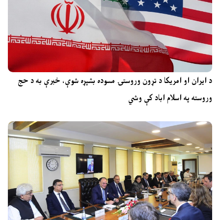
د ایران او امریکا د تړون وروستۍ مسوده بشپړه شوې، خبرې به د حج
وروسته په اسلام اباد کې وشي