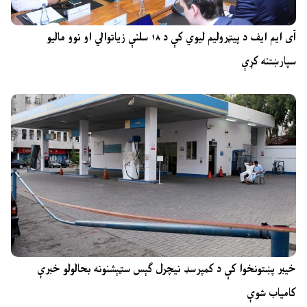
آی ایم ایف د پیټرولیم لیوي کې د ۱۸ سلنې زیاتوالي او نوو مالیو
سپارښتنه کړې
خیبر پښتونخوا کې د کمپرسډ نیچرل ګېس سټېشنونه بحالولو خبرې
کامیاب شوې