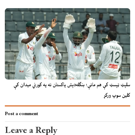
سلېټ ټېسټ کې هم ماتې؛ بنګله‌دېش پاکستان ته په کورني میدان کې
کلین سوپ ورکړ
Post a comment
Leave a Reply