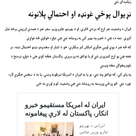
زیاتېدای شي
نړیوال پوځي غونډه او احتمالي پلانونه
ایران د وضعیت هر اړخ له نږدې څاري، او د بهرنیو چارو وزیر سفر هم د همدې ارزونې برخه بلل
کېږي. تمه ده چې د خبرو په بهیر کې به روښانه شي چې دواړه خواوې څه غواړي
که څه هم د یوې لویې جګړې امکان کم ښکاري، خو د فشار او محدودو نښتو احتمال شته، تر
هغه چې یو اړخ کمزوری شي او یا توافق ته ورسېږي. پاکستان هڅه کوي چې د دواړو ترمنځ د
تاوتریخوالي مخه ونیسي
په پای کې، که توافق ونه شي، نو یا به ایران د امریکا شرطونه ومني، یا به د سختې جګړې لاره
غوره شي. څو ورځې وروسته به روښانه شي چې وضعیت کوم لوري ته ځي