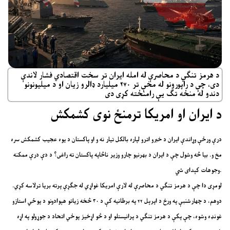
د هرمز تنګي د محاصرې له امله ایران تر سخت اقتصادي فشار لاندې
دی، چې د راپورونو له مخې تر ۲۷۰ میلیارد ډالرو زیان او د میلیونونو
دندو له منځه تګ یې رامنځته کړی دی
د ایران او امریکا ترمنځ نوی کشمکش
درې ورځې وړاندې ایران د خبرو اترو لپاره بالکل تیار نه و او پاکستان د یوه عجیب کشمکش سره
مخ و. بیا څه وشول چې د ایران د بهرنیو چارو وزیر ناڅاپه پاکستان ته راغی؟ د دې درې ممکنه
وجوهات کېدای شي.
لومړی دا چې د هرمز تنګي د محاصرې له لارې امریکا غواړي له جګړې پرته بریا ترلاسه کړي.
دوهم، د چهارشنبې په ورځ د اپرېل ۲۲ په برطانیه کې د ۳۰ څخه زیاتو هېوادونو د پوځي استازو
غونډه وشوه، چې پکې د هرمز تنګي د پرانیستلو او د څو اړخیز پوځي اتحاد د جوړولو په اړه