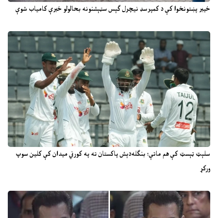
خیبر پښتونخوا کې د کمپرسډ نیچرل ګېس سټېشنونه بحالولو خبرې کامیاب شوې
سلېټ ټېسټ کې هم ماتې؛ بنګله‌دېش پاکستان ته په کورني میدان کې کلین سوپ
ورکړ