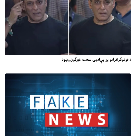
د فوټوګرافرانو پر بې‌ادبۍ سخت غبرګون وښود