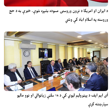
د ایران او امریکا د تړون وروستۍ مسوده بشپړه شوې، خبرې به د حج
وروسته په اسلام اباد کې وشي
آی ایم ایف د پیټرولیم لیوي کې د ۱۸ سلنې زیاتوالي او نوو مالیو
سپارښتنه کړې