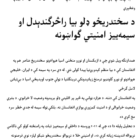
وغځېږي
د سختدریځو ډلو بیا راڅرګندېدل او
سیمه‌ییز امنیتي ګواښونه
همدارنګه ویل شوي چې د ازبکستان او نورو منځنۍ اسیا هېوادونو سختدریځ عناصر هم په
افغانستان کې د بیا منظم کېدو وړتیا پیدا کولی شي. له دې سره په سیمه کې د ایران، خلیجي
هېوادونو او نورو ګاونډیو ترمنځ زیاتېدونکې ترینګلتیا د ټولې جنوب لوېدیځې اسیا د بې‌ثباتۍ
لامل ګرځي
په افغانستان کې دننه، د هزاره ټولنې په څېر پر اقلیتي ډلو بریدونه وضعیت لا خرابوي. د بشري
وضعیت خرابوالی او د امنیت کمزوري یوازې افغانستان نه، بلکې ټوله سیمه له جدي خطر سره
مخ کړې ده
د تحلیل پایله دا ده چې له ۲۰۲۱ وروسته د داخلي او سیمه‌ییز ثبات په رامنځته کولو کې ناکامي
نړیواله اندېښنه زیاته کړې ده، او امنیتي خلا د نړیوالو سختدریځو شبکو لپاره نوې فرصتونه