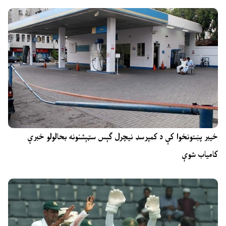
خیبر پښتونخوا کې د کمپرسډ نیچرل ګېس سټېشنونه بحالولو خبرې
کامیاب شوې