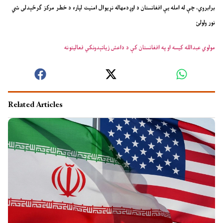
برابروي، چې له امله یې افغانستان د اوږدمهاله نړیوال امنیت لپاره د خطر مرکز ګرځېدلی شي
نور ولولئ
مولوي عبدالله کیسه او په افغانستان کې د داعش زیاتېدونکي فعالیتونه
Related Articles