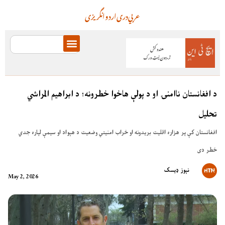
عربي
دری
اردو
انگریزی
د افغانستان ناامنۍ او د پولې هاخوا خطرونه؛ د ابراهیم المراشي
تحلیل
افغانستان کې پر هزاره اقلیت بریدونه او خراب امنیتي وضعیت د هېواد او سیمې لپاره جدي
خطر دی
نېوز ډیسک
May 2, 2026