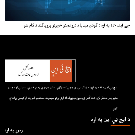
جے ایف-17 په اړه د ګودي میډیا د دروغجنو خبرونو پروپاګنډ ناکام شو
ايچ ټي اين هغه مهم غږونه او کيسې راوړو چې له مرکزي رسنيو پټ وي. زموږ خبري رښتيني او د پېښو
بشپړ پس منظر لري. هندکُش ټريبيون نيټورک له لرې پرتو سيمو نه مستقيم خبرونه او کيسې وړاندې
کوي
د ايچ ټي اين په اړه
زموږ په اړه