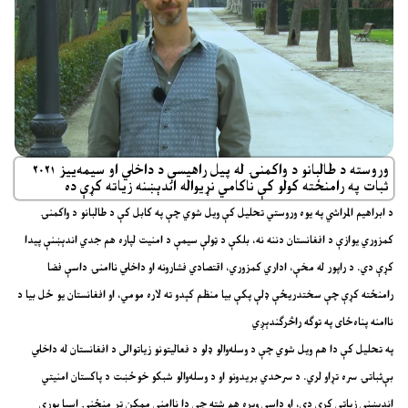
۲۰۲۱ وروسته د طالبانو د واکمنۍ له پیل راهیسې د داخلي او سیمه‌ییز
ثبات په رامنځته کولو کې ناکامي نړیواله اندېښنه زیاته کړې ده
د ابراهیم المراشي په یوه وروستي تحلیل کې ویل شوي چې په کابل کې د طالبانو د واکمنۍ
کمزوري یوازې د افغانستان دننه نه، بلکې د ټولې سیمې د امنیت لپاره هم جدي اندېښنې پیدا
کړې دي. د راپور له مخې، اداري کمزوري، اقتصادي فشارونه او داخلي ناامنۍ داسې فضا
رامنځته کړې چې سختدریځې ډلې پکې بیا منظم کېدو ته لاره مومي، او افغانستان یو ځل بیا د
ناامنه پناه‌ځای په توګه راڅرګندېږي
په تحلیل کې دا هم ویل شوي چې د وسله‌والو ډلو د فعالیتونو زیاتوالی د افغانستان له داخلي
بې‌ثباتۍ سره تړاو لري. د سرحدي بریدونو او د وسله‌والو شبکو خوځښت د پاکستان امنیتي
اندېښنې زیاتې کړې دي، او داسې ویره هم شته چې دا ناامني ممکن تر منځنۍ اسیا پورې