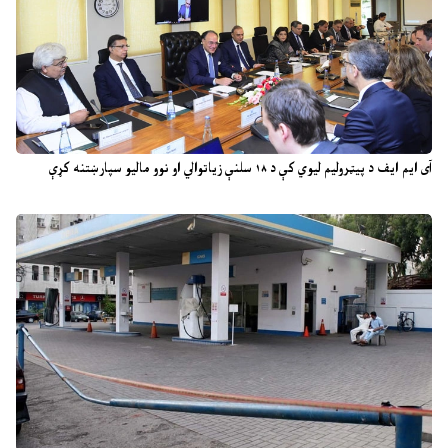
آی ایم ایف د پیټرولیم لیوي کې د ۱۸ سلنې زیاتوالي او نوو مالیو سپارښتنه کړې