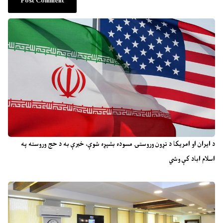
د ایران او امریکا د تړون وروستۍ مسوده بشپړه شوې، خبرې به د حج وروسته په
اسلام اباد کې وشي