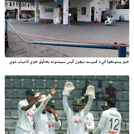
خیبر پښتونخوا کې د کمپرسډ نیچرل ګېس سټېشنونه بحالولو خبرې کامیاب شوې