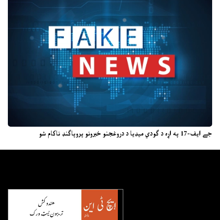
جے ایف-17 په اړه د ګودي میډیا د دروغجنو خبرونو پروپاګنډ ناکام شو