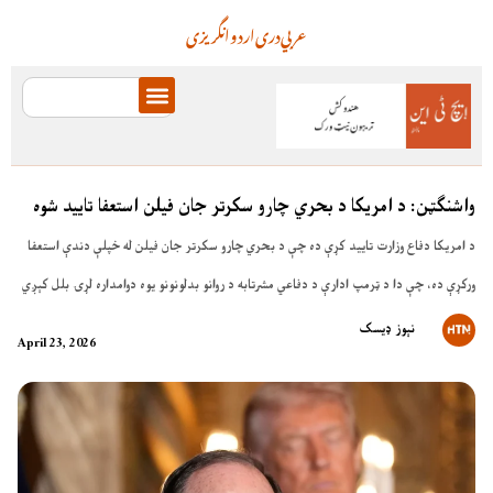
عربي
دری
اردو
انگریزی
واشنګټن: د امریکا د بحري چارو سکرتر جان فیلن استعفا تایید شوه
د امریکا دفاع وزارت تایید کړې ده چې د بحري چارو سکرتر جان فیلن له خپلې دندې استعفا
ورکړې ده، چې دا د ټرمپ ادارې د دفاعي مشرتابه د روانو بدلونونو یوه دوامداره لړۍ بلل کېږي
نېوز ډیسک
April 23, 2026