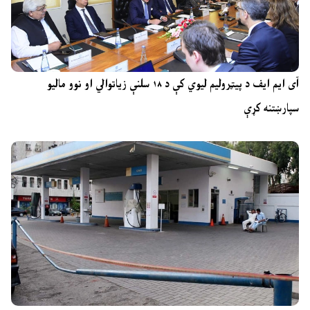
آی ایم ایف د پیټرولیم لیوي کې د ۱۸ سلنې زیاتوالي او نوو مالیو
سپارښتنه کړې