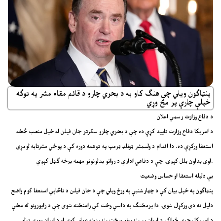
پنټاګون ویلي چې هنګ کاو به د بحري چارو د قائم مقام مشر په توګه
خپلې چارې پر مخ وړي
د دفاع وزارت رسمي اعلان
د امریکا دفاع وزارت تایید کړې ده چې د بحري چارو سکرتر جان فیلن له خپل منصب څخه
استعفا ورکړې ده. دا اقدام د ولسمشر ډونلډ ټرمپ په دوهمه دوره کې د پوځي مشرتابه لومړی
لوی بدلون بلل کېږي، چې د دفاعي ادارې د روانو بدلونونو مهمه برخه ګڼل کېږي.
بې دلیله استعفا او حساس وضعیت
پنټاګون په خپل بیان کې د چهارشنبې په ورځ ویلي چې د جان فیلن د ناڅاپي استعفا کوم واضح
دلیل نه دی ورکړل شوی. دا پرمختګ په داسې وخت کې رامنځته شوی چې د راپورونو له مخې
د امریکا بحري ځواک د ایران پر بندرونو سخت بندیزونه عملي کوي او د ایران پورې تړلو