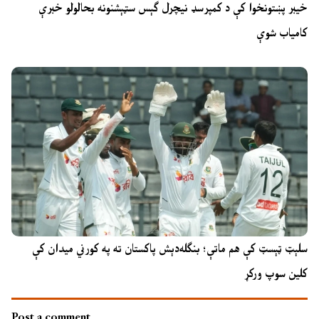
خیبر پښتونخوا کې د کمپرسډ نیچرل ګېس سټېشنونه بحالولو خبرې
کامیاب شوې
سلېټ ټېسټ کې هم ماتې؛ بنګله‌دېش پاکستان ته په کورني میدان کې
کلین سوپ ورکړ
Post a comment