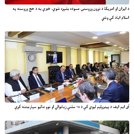
د ایران او امریکا د تړون وروستۍ مسوده بشپړه شوې، خبرې به د حج وروسته په
اسلام اباد کې وشي
آی ایم ایف د پیټرولیم لیوي کې د ۱۸ سلنې زیاتوالي او نوو مالیو سپارښتنه کړې