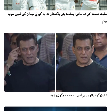
سلېټ ټېسټ کې هم ماتې؛ بنګله‌دېش پاکستان ته په کورني میدان کې کلین سوپ
ورکړ
د فوټوګرافرانو پر بې‌ادبۍ سخت غبرګون وښود