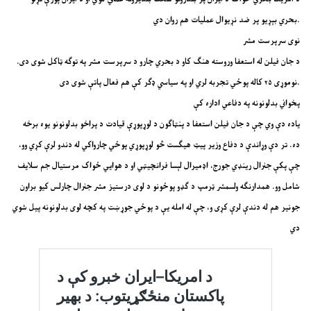
بحري بېړیو پر ضد نړیوال عملیات هم روان دي.
نوی سرپرست مشر
د جان فیلن له استعفا وروسته هنګ کاو د بحري چارو د سرپرست مشر په توګه ټاکل شوی دی.
نوموړی ۲۵ کاله پوځي تجربه لري او په سیاسي ډګر کې هم فعال پاتې شوی دی.
پخواني بدلونونه په دفاعي اداره کې
یاده دې وي چې د جان فیلن استعفا د پنټاګون د لوړپوړې قیادت د پراخو بدلونونو یوه برخه
ده. تر دې وړاندې د دفاع وزیر پیټ هیګست څو لوړپوړي پوځي چارواکي له دندو لرې کړي وو،
چې پکې جنرال رینډي جورج، اډمیرال لېسا فرانچیټي او د هوایي ځواک مرستیال جم سلایف
شامل وو. همدارنګه ولسمشر ټرمپ د ګډو پوځونو د لوی درستیز مشر جنرال چارلس کیو براون
جونیر هم له دندې لرې کړی و، چې له امله یې د پوځي جوړښت په کچه لوی بدلونونه پیل شوي
دي