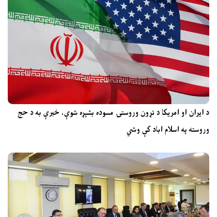
د ایران او امریکا د تړون وروستۍ مسوده بشپړه شوې، خبرې به د حج
وروسته په اسلام اباد کې وشي