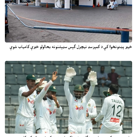
خیبر پښتونخوا کې د کمپرسډ نیچرل ګېس سټېشنونه بحالولو خبرې کامیاب شوې