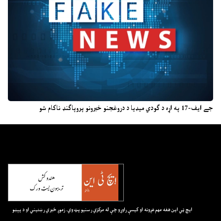
جے ایف-17 په اړه د ګودي میډیا د دروغجنو خبرونو پروپاګنډ ناکام شو
ايچ ټي اين هغه مهم غږونه او کيسې راوړو چې له مرکزي رسنيو پټ وي. زموږ خبري رښتيني او د پېښو