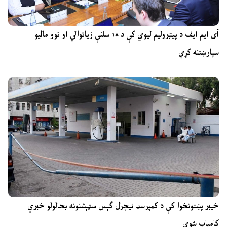
آی ایم ایف د پیټرولیم لیوي کې د ۱۸ سلنې زیاتوالي او نوو مالیو
سپارښتنه کړې
خیبر پښتونخوا کې د کمپرسډ نیچرل ګېس سټېشنونه بحالولو خبرې
کامیاب شوې