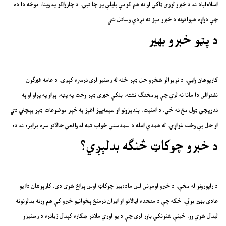
اسلام‌اباد نه د خبرو لوری ټاکي او نه هم کومې پايلې پر چا تپي. د چارواکو په وينا، موخه دا ده
چې دواړه هېوادونه د خبرو مېز ته نږدې وساتل شي
د پټو خبرو بهير
کارپوهان وايي، د نړيوالو شخړو حل ډېر ځله له رسنيو لرې ترسره کېږي. د عامه غبرګون
نشتوالی دا مانا نه لري چې پرمختګ نشته، بلکې خبرې ډېر وخت په پټه، پړاو په پړاو او په
تدريجي ډول مخ ته ځي. د امنيت، بنديزونو او سيمه‌ييز اغېز په څېر موضوعات ډېر پېچلي دي
او حل يې وخت غواړي. له همدې امله د سمدستي ځواب تمه له واقعي حالاتو سره برابره نه ده
د خبرو چوکاټ څنګه بدلېږي؟
د راپورونو له مخې، د خبرو لومړنی لس ماده‌ييز چوکاټ اوس پراخ شوی دی. کارپوهان دا يو
عادي بهير بولي، ځکه چې د متحده ايالاتو او ايران ترمنځ پخوانيو خبرو کې هم ورته بدلونونه
ليدل شوي وو. ځينې شنونکي باور لري چې د يو لوري ملاتړ ښکاره کېدل زياتره د رسنيزو