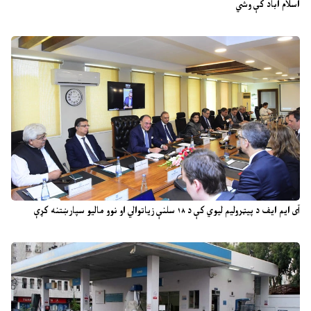
اسلام اباد کې وشي
آی ایم ایف د پیټرولیم لیوي کې د ۱۸ سلنې زیاتوالي او نوو مالیو سپارښتنه کړې