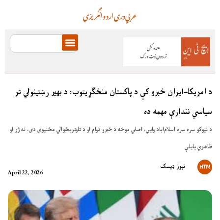
عربي
دری
اردو
انگریزی
د امريکا–ايران خبرو کې د پاکستان منځګړيتوب: د بهير رښتينولي تر
سياسي نندارې مهمه ده
د نيوکو سره سره اسلام‌اباد وايي، اصلي موخه د خبرو دوام او د تاوتريخوالي مخنيوی دی، نه ژر او
ظاهري پايلې
نېوز ډیسک
April 22, 2026