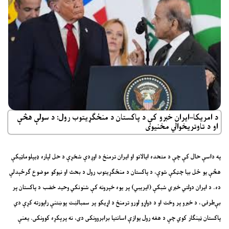
د امريکا–ايران خبرو کې د پاکستان د منځګړيتوب رول: د سولې هڅې
او د تاوتريخوالي مخنيوی
په داسې حال کې چې د
متحده ايالاتو
او
ايران
ترمنځ د اوږدې شخړې د حل لپاره ډيپلوماټيکې
هڅې يو ځل بيا چټکې شوې، د پاکستان د منځګړيتوب رول د بحث او نيوکو موضوع ګرځېدلې
ده. د
ايران دولتي خبري شبکې (ايريبي)
پر يوه خپرونه کې شنونکي
وحيد خضب
د پاکستان پر
بې‌طرفۍ، د خبرو پر وخت او د دواړو لورو ترمنځ د اړيکو پر سمبالښت پوښتنې راپورته کړې دي
پاکستان ټينګار کوي چې د هغه رول يوازې اسانتيا برابروونکی دی، نه پرېکړه کوونکی. يعنې