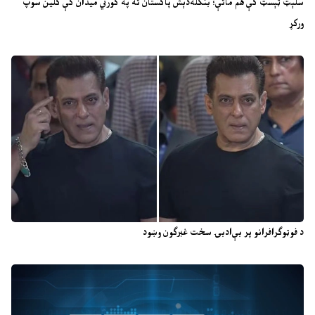
سلېټ ټېسټ کې هم ماتې؛ بنګله‌دېش پاکستان ته په کورني میدان کې کلین سوپ
ورکړ
د فوټوګرافرانو پر بې‌ادبۍ سخت غبرګون وښود