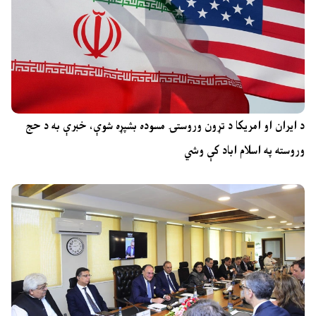
د ایران او امریکا د تړون وروستۍ مسوده بشپړه شوې، خبرې به د حج
وروسته په اسلام اباد کې وشي