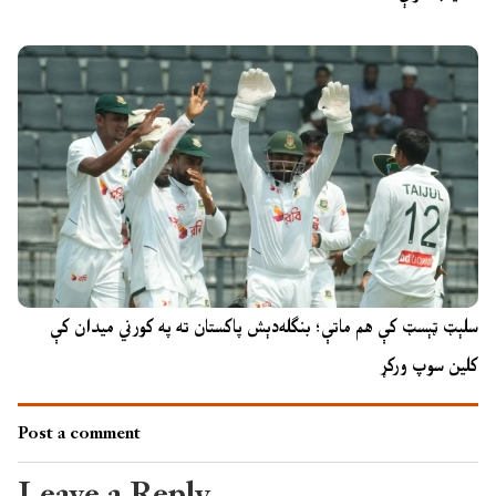
سلېټ ټېسټ کې هم ماتې؛ بنګله‌دېش پاکستان ته په کورني میدان کې
کلین سوپ ورکړ
Post a comment
Leave a Reply