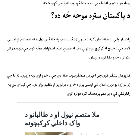
پيغامونو د توپير له امله وي، نه د منځګړيتوب له واقعي کړنو څخه
د پاکستان ستره موخه څه ده؟
پاکستان وايي، د هغه اصلي ګټه د سيمې ټينګښت دی، په ځانګړي ډول هغه اقتصادي او امنيتي
لارې چې د خليج له کړکېچ سره تړلې دي. له همدې امله، اسلام‌اباد هڅه کوي چې تاوتريخوالی
کم او د خبرو فضا ژوندۍ وساتي.
کارپوهان ټينګار کوي چې اغېزمن منځګړيتوب هغه دی چې د خبرو لړۍ ونه درېږي، نه دا چې
ژر تر ژره يو تړون اعلان شي اوسنی پړاو د خبرو د برابرولو او تنظيم پړاو دی، چې کېدای شي په
راتلونکې کې د يو مهم پرمختګ لاره هواره کړي