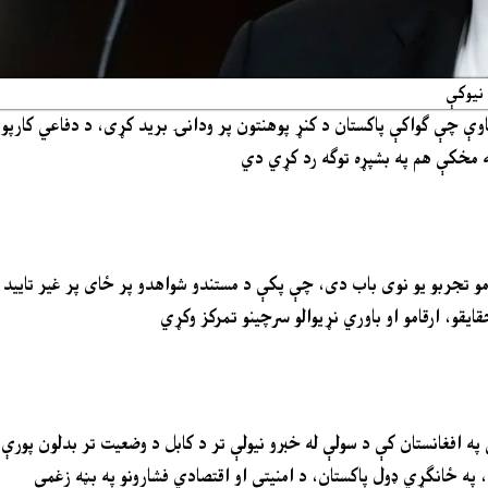
 نیوکې
عاوې چې ګواکې پاکستان د کنړ پوهنتون پر ودانۍ برید کړی، د دفاعي کارپوه
ه مخکې هم په بشپړه توګه رد کړي دي
و تجربو یو نوی باب دی، چې پکې د مستندو شواهدو پر ځای پر غیر تایید ش
ایقو، ارقامو او باوري نړیوالو سرچینو تمرکز وکړي
ې په افغانستان کې د سولې له خبرو نیولې تر د کابل د وضعیت تر بدلون پورې
، په ځانګړي ډول پاکستان، د امنیتي او اقتصادي فشارونو په بڼه زغمي