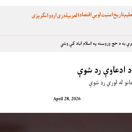
لیم
تاریخ
امنیت
لوبې
اقتصاد
العربية
دری
اردو
انگریزی
رې به د حج وروسته په اسلام اباد کې وشي
زاد ادعاوې رد شوې
هانو له لوري رد شوې
April 28, 2026