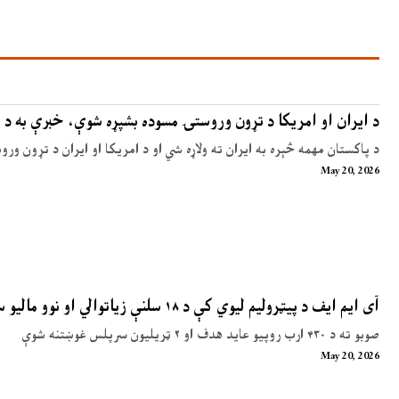
د ایران او امریکا د تړون وروستۍ مسوده بشپړه شوې، خبرې به د 
د پاکستان مهمه څېره به ایران ته ولاړه شي او د امریکا او ایران د تړون ور
May 20, 2026
آی ایم ایف د پیټرولیم لیوي کې د ۱۸ سلنې زیاتوالي او نوو مالیو سپارښتنه کړې
صوبو ته د ۴۳۰ ارب روپیو عاید هدف او ۲ ټریلیون سرپلس غوښتنه شوې
May 20, 2026