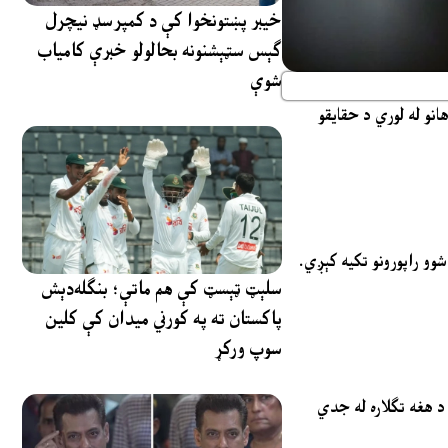
خیبر پښتونخوا کې د کمپرسډ نیچرل
ګېس سټېشنونه بحالولو خبرې کامیاب
شوې
انو له لوري د حقایقو
وو راپورونو تکیه کېږي.
سلېټ ټېسټ کې هم ماتې؛ بنګله‌دېش
پاکستان ته په کورني میدان کې کلین
سوپ ورکړ
 د هغه تګلاره له جدي