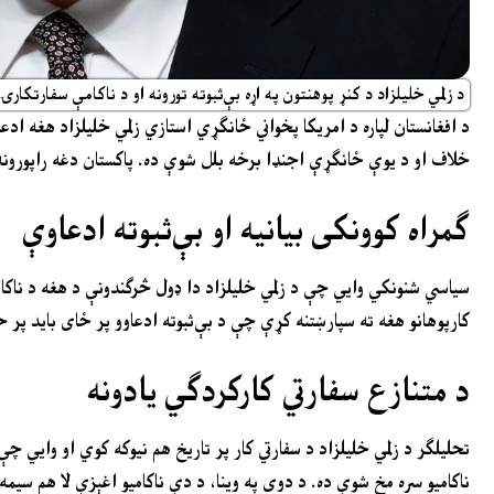
د زلمي خلیلزاد د کنړ پوهنتون په اړه بې‌ثبوته تورونه او د ناکامې سفارتکارۍ
د افغانستان لپاره د امریکا پخواني ځانګړي استازي زلمي خلیلزاد هغه اد
خلاف او د یوې ځانګړې اجنډا برخه بلل شوې ده. پاکستان دغه راپورون
ګمراه کوونکی بیانیه او بې‌ثبوته ادعاوې
سیاسي شنونکي وايي چې د زلمي خلیلزاد دا ډول څرګندونې د هغه د ناکام
کارپوهانو هغه ته سپارښتنه کړې چې د بې‌ثبوته ادعاوو پر ځای باید پر حق
د متنازع سفارتي کارکردګي یادونه
تحلیلګر د زلمي خلیلزاد د سفارتي کار پر تاریخ هم نیوکه کوي او وايي چ
ناکامیو سره مخ شوې ده. د دوی په وینا، د دې ناکامیو اغېزې لا هم سیمه