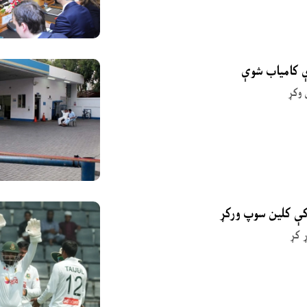
ې کامیاب شوې
 وکړ
 کې کلین سوپ ورکړ
 کړ