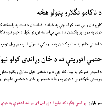
د ناکامو تګلارو پټولو هڅه
کارپوهان وايي هغه څوک چې په خپله د افغانستان د ثبات په رامنځته کو
دوی په باور، پر پاکستان د داسې بې‌اساسه تورونو لګول د خپلو تېرو ناکا
د امنیتي حلقو په وینا، پاکستان په سیمه کې د سولې لپاره مهم رول ترسره
حتمي اتوریتې ته د ځان وړاندې کولو نیو
د امنیتي شنونکو په وینا، کله چې د یوه شخص خپل سفارتي ریکارډ متناز
وروستۍ څرګندونې د دوی په وینا د حقایقو پر ځای د شخصي نظرونو او 
نور ولولئ؛
پراکسي جګړه که تبلیغ؟ د بي اېل اې پر ضد ادعاوې رد شوې