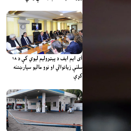
آی ایم ایف د پیټرولیم لیوي کې د ۱۸
سلنې زیاتوالي او نوو مالیو سپارښتنه
کړې