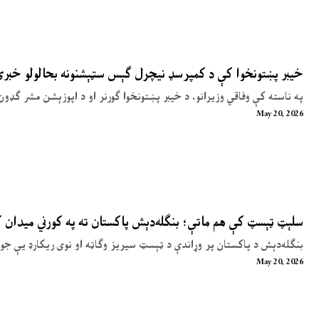
خیبر پښتونخوا کې د کمپرسډ نیچرل ګېس سټېشنونه بحالولو خبر
په ناسته کې وفاقي وزیرانو، د خیبر پښتونخوا ګورنر او د اپوزېشن مشر ګډون
May 20, 2026
سلېټ ټېسټ کې هم ماتې؛ بنګله‌دېش پاکستان ته په کورني میدان
بنګله‌دېش د پاکستان پر وړاندې د ټېسټ سیریز وګاټه او نوی ریکارډ یې جوړ
May 20, 2026