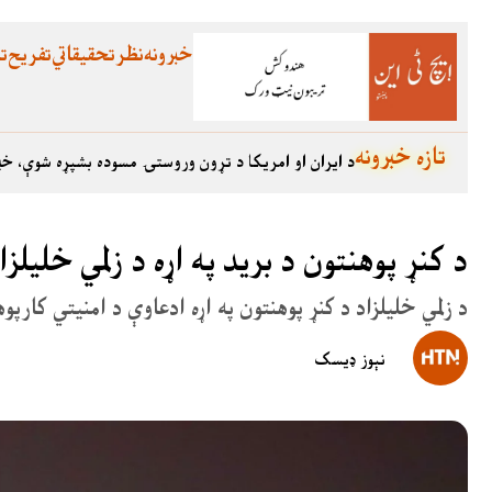
خبرونه
نظر
تحقیقاتي
تفریح
تع
تازه خبرونه
د ایران او امریکا د تړون وروستۍ مسوده بشپړه شوې، خب
د کنړ پوهنتون د برید په اړه د زلمي خلیل
د زلمي خلیلزاد د کنړ پوهنتون په اړه ادعاوې د امنیتي کارپو
نېوز ډیسک