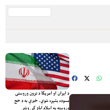
آی ایم ایف د پیټ
د ایران او امریکا د تړون وروستۍ
مسوده بشپړه شوې، خبرې به د حج
وروسته په اسلام اباد کې وشي