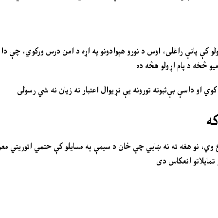
لو کې پاتې راغلی، اوس د نورو هېوادونو په اړه د امن درس ورکوي، چې دا 
میو څخه د پام اړولو هڅه ده
 کوي او داسې بې‌ثبوته تورونه یې نړیوال اعتبار ته زیان نه شي رسولی
که
ع وي، نو هغه ته نه ښايي چې ځان د سیمې په مسایلو کې حتمي اتوریتي معر
تمایلاتو انعکاس دی