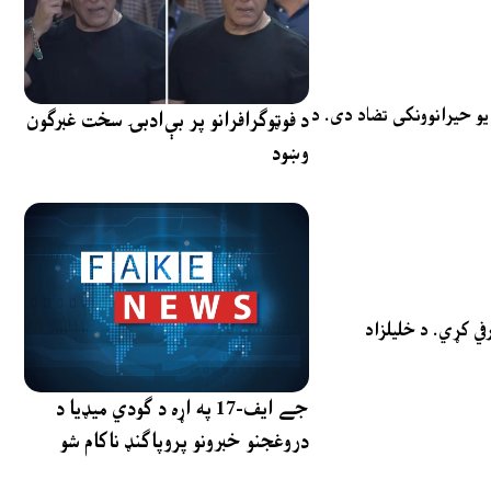
یو حیرانوونکی تضاد دی. د
د فوټوګرافرانو پر بې‌ادبۍ سخت غبرګون
وښود
في کړي. د خلیلزاد
جے ایف-17 په اړه د ګودي میډیا د
دروغجنو خبرونو پروپاګنډ ناکام شو