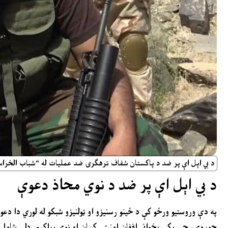
د بي اېل اې پر ضد د پاکستان شفاف ترهګرۍ ضد عملیات له “شباب الخراسا
د بي اېل اې پر ضد د نوي محاذ دعوې
په دې وروستیو ورځو کې د ځینو رسنیزو او ټولنیزو شبکو له لوري دا دع
جوړوي، چې پکې پخواني افغان امنیتي کسان او نوي پراکسي ډلې شاملې 