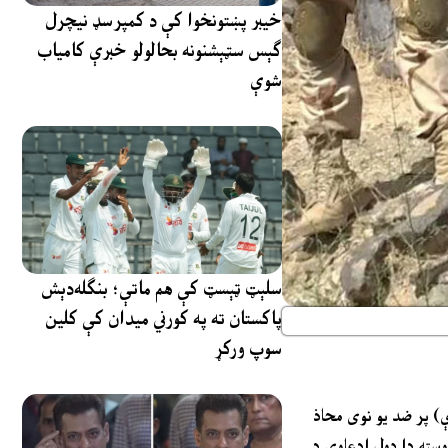
خیبر پښتونخوا کې د کمپرسډ نیچرل
ګېس سټېشنونه بحالولو خبرې کامیاب
شوې
سلېټ ټېسټ کې هم ماتې؛ بنګله‌دېش
پاکستان ته په کورني میدان کې کلین
سوپ ورکړ
ې) پر ضد یو نوی محاذ
وسته دا ډول ادعاوې د