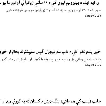
آی ایم ایف د پیټرولیم لیوي کې د ۱۸ سلنې زیاتوالي او نوو مالیو سپارښتنه کړې
صوبو ته د ۴۳۰ ارب روپیو عاید هدف او ۲ ټریلیون سرپلس غوښتنه شوې
May 20, 2026
خیبر پښتونخوا کې د کمپرسډ نیچرل ګېس سټېشنونه بحالولو خبر
په ناسته کې وفاقي وزیرانو، د خیبر پښتونخوا ګورنر او د اپوزېشن مشر ګډون
May 20, 2026
سلېټ ټېسټ کې هم ماتې؛ بنګله‌دېش پاکستان ته په کورني میدان