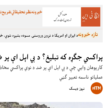
خبرونه
نظر
تحقیقاتي
تفریح
تع
تازه خبرونه
د ایران او امریکا د تړون وروستۍ مسوده بشپړه شوې، خب
پراکسي جګړه که تبلیغ؟ د بي اېل اې پر 
کارپوهان وايي چې د بي ایل اې پر ضد د نوي پراکسي محاذ
عملیاتو ناسمه تعبیر ګڼي
نېوز ډیسک