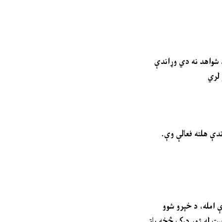
د شواهد نه دي وړاندې
 لري
اندې هلته فعالې وې.
ې امله، د خپرو شوو
ضعیت له ژور درک څخه پاتې