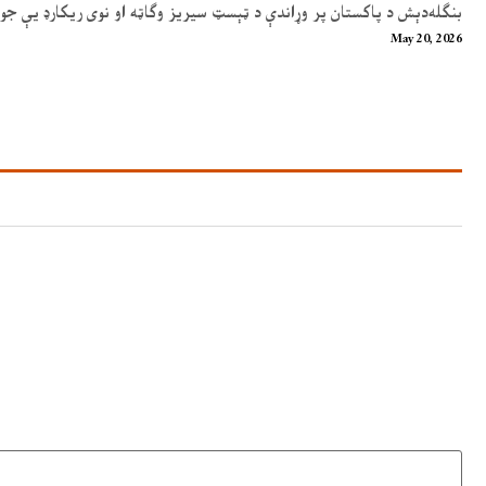
بنګله‌دېش د پاکستان پر وړاندې د ټېسټ سیریز وګاټه او نوی ریکارډ یې جوړ
May 20, 2026