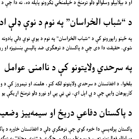
او د بېلابېلو وسلوالو ډلو ترمنځ د خپلمنځي ټکرونو پایله ده، نه دا چې 
د “شباب الخراسان” په نوم د نوې ډلې اد
په ځینو راپورونو کې د “شباب الخراسان” په نوم د یوې نوې ډلې یادونه
شوي. حقیقت دا دی چې د پاکستان د ترهګرۍ ضد پالیسي بنسټیزه او روښانه
په سرحدي ولایتونو کې د ناامنۍ عوامل
بلخوا، د افغانستان د سرحدي ولایتونو لکه کنړ، هلمند او نیمروز کې د وس
کارپوهان وايي چې د بي اېل اې، ټي ټي پي او نورو ډلو ترمنځ اړیکې یو 
د پاکستان دفاعي دریځ او سیمه‌ییز وضعی
پاکستان پرله‌پسې دا خبره کوي چې ترهګرې ډلې د افغانستان خاوره د پا
وسلوالو فعالیتونو تعبیر د یو منظم پراکسي جګړې د “نوي محاذ” په توګ