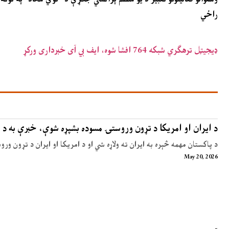
راځي
ډیجیټل ترهګري شبکه 764 افشا شوه، ایف بي آی خبرداری ورکړ
د ایران او امریکا د تړون وروستۍ مسوده بشپړه شوې، خبرې به د 
د پاکستان مهمه څېره به ایران ته ولاړه شي او د امریکا او ایران د تړون ور
May 20, 2026