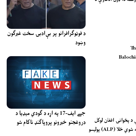
د فوټوګرافرانو پر بې‌ادبۍ سخت غبرګون
وښود
Th
Balochi
جے ایف-17 په اړه د ګودي میډیا د
 د پخوانۍ افغان لوکل
دروغجنو خبرونو پروپاګنډ ناکام شو
پولیسو (ALP) قومندانان کارول کېږي. خو شنونکي وايي چې په نوشکي کې وروستۍ نښته او ورته پېښې په اصل کې د ۲۰۲۱ کال وروسته په افغانستان کې د رامنځته شوي خلا