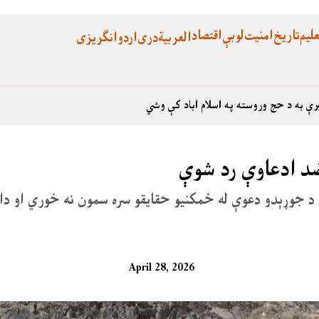
لیم
تاریخ
امنیت
لوبې
اقتصاد
العربية
دری
اردو
انگریزی
رې به د حج وروسته په اسلام اباد کې وشي
ضد ادعاوې رد شوې
 د جوړېدو دعوې له ځمکنیو حقایقو سره سمون نه خوري او دا
April 28, 2026