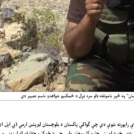
ن” په څېر ناموثقه ډلو سره تړل د ځمکنیو شواهدو ناسم تعبیر دی
وې راپورته شوې دي چې ګواکې پاکستان د بلوچستان لبرېشن ارمي (بي اېل ا
دي. خو د امنیتي چارو کارپوهان وايي چې د ځمکنیو حقایقو له ارزونې ور