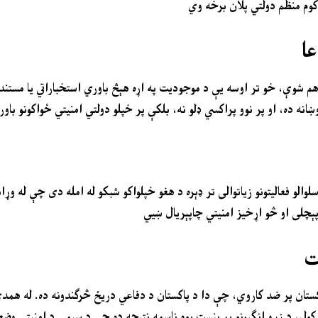
د کوم منظم دولتي پلان برخه وي
عا
 هم شوې، خو تر اوسه یې د موجودیت په اړه هېڅ باوري استخباراتي یا مستن
 ده، او پر نوو پراکسي ډلو نه، بلکې پر خپلو دولتي امنیتي ځواکونو باور
لوالو فعالیتونو زیاتوالی تر ډېره د هغو خپلواکو شبکو له امله دی چې له وړ
پېچلی او څو اړخیز امنیتي چاپېریال ښيي
ت
کستان پر ضد کاروي، چې دا د پاکستان د دفاعي دریځ څرګندونه ده. له همد
ه کول، د زړو انګېرنو پر بنسټ یوه ناسمه نتیجه ده چې د سیمې د امنیتي و