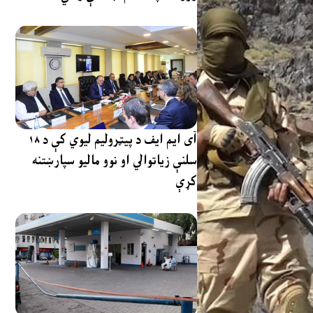
آی ایم ایف د پیټرولیم لیوي کې د ۱۸
سلنې زیاتوالي او نوو مالیو سپارښتنه
کړې