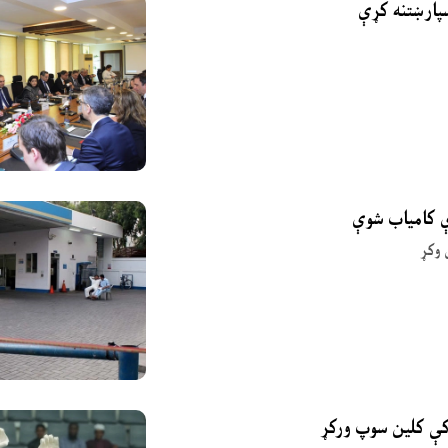
ې کامیاب شوې
 وکړ
 کې کلین سوپ ورکړ