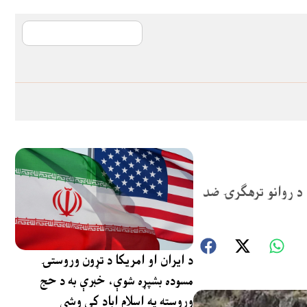
آی ایم ایف د پیټ
 د روانو ترهګرۍ ضد
د ایران او امریکا د تړون وروستۍ
مسوده بشپړه شوې، خبرې به د حج
وروسته په اسلام اباد کې وشي