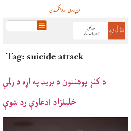
عربي
دری
اردو
انگریزی
Tag:
suicide attack
د کنړ پوهنتون د برید په اړه د زلمي
خلیلزاد ادعاوې رد شوې