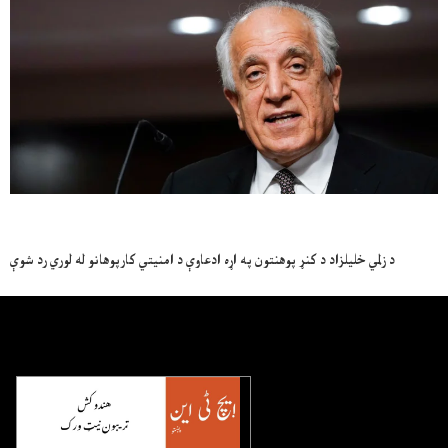
د زلمي خلیلزاد د کنړ پوهنتون په اړه ادعاوې د امنیتي کارپوهانو له لوري رد شوې