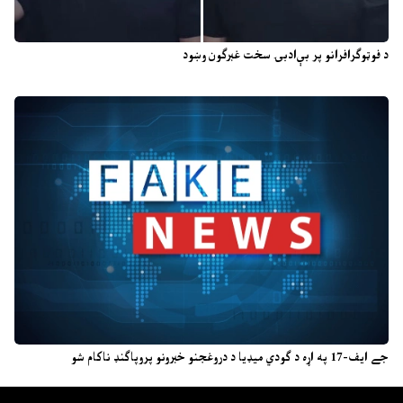
د فوټوګرافرانو پر بې‌ادبۍ سخت غبرګون وښود
جے ایف-17 په اړه د ګودي میډیا د دروغجنو خبرونو پروپاګنډ ناکام شو