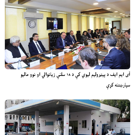
آی ایم ایف د پیټرولیم لیوي کې د ۱۸ سلنې زیاتوالي او نوو مالیو
سپارښتنه کړې