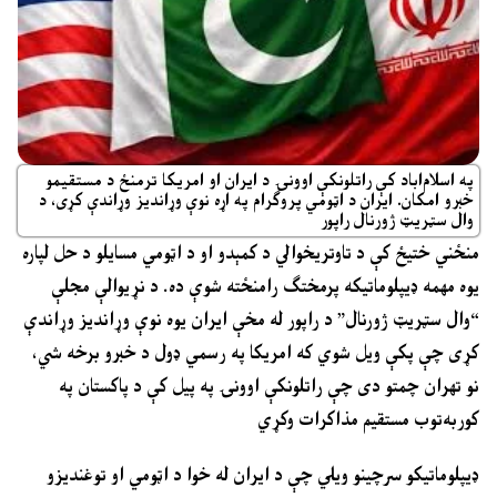
په اسلام‌اباد کې راتلونکې اوونۍ د ایران او امریکا ترمنځ د مستقیمو
خبرو امکان. ایران د اټومي پروګرام په اړه نوې وړاندیز وړاندې کړی، د
وال سټریټ ژورنال راپور
منځني ختیځ کې د تاوتریخوالي د کمېدو او د اټومي مسایلو د حل لپاره
یوه مهمه ډیپلوماتیکه پرمختګ رامنځته شوې ده. د نړیوالې مجلې
“وال سټریټ ژورنال” د راپور له مخې ایران یوه نوې وړاندیز وړاندې
کړی چې پکې ویل شوي که امریکا په رسمي ډول د خبرو برخه شي،
نو تهران چمتو دی چې راتلونکې اوونۍ په پیل کې د پاکستان په
کوربه‌توب مستقیم مذاکرات وکړي
ډیپلوماتیکو سرچینو ویلي چې د ایران له خوا د اټومي او توغندیزو