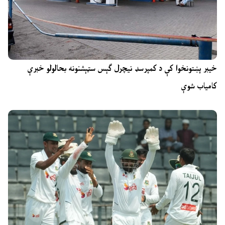
خیبر پښتونخوا کې د کمپرسډ نیچرل ګېس سټېشنونه بحالولو خبرې
کامیاب شوې