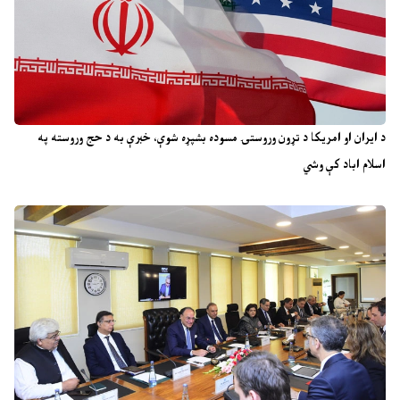
د ایران او امریکا د تړون وروستۍ مسوده بشپړه شوې، خبرې به د حج وروسته په
اسلام اباد کې وشي