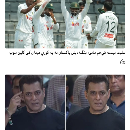
سلېټ ټېسټ کې هم ماتې؛ بنګله‌دېش پاکستان ته په کورني میدان کې کلین سوپ
ورکړ