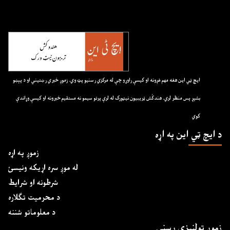
ايچ ټي اين هغه مهم غږونه او کيسې راوړو چې له مرکزي رسنيو پټ وي. زموږ خبري رښتيني او د پېښو
بشپړ پس منظر لري. هندکُش ټريبيون نيټورک له لرې پرتو سيمو نه مستقيم خبرونه او کيسې وړاندې
کوي
د ايچ ټي اين په اړه
زموږ په اړه
له موږ سره اړیکه ونیسئ
شرطونه او شرایط
د محرمیت تګلاره
د معلوماتو شننه
زموږ ټولنیزې رسنۍ