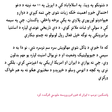
د شنونکو په وینا، په اسلام‌اباد کې د اپرېل په ۱۱ مه نېټه د دغو
احتمالي خبرو اهمیت ځکه زیات شوی چې تمه کېږي د دواړو
هېوادونو لوړپوړي پلاوي به پکې برخه واخلي. پاکستان، چې په سیمه
کې د سولې او ثبات ملاتړ کوي، د دې تاریخي غونډې لپاره د اسانتیا
برابرونکي په توګه خپل فعال رول لوبولو ته چمتو ښکاري
که دا خبرې د ټاکل شوي مهالویش سره سم ترسره شي، نو دا به د
سیمې د جیوپولیټیک وضعیت او د نړیوال امنیت لپاره یو مهم بدلون
وي، چې نه یوازې د ایران او امریکا اړیکې به اغېزمنې کړي، بلکې د
نړۍ په کچه د اټومي وسلو د خپرېدو د مخنیوي هڅو ته به هم ځواک
ورکړي
واشنګټن: ټرمپ د ایران له خبرو اترو وروسته مایوسي څرګنده کړه