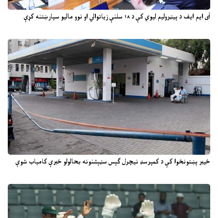
آی ایم ایف د پیټرولیم لیوي کې د ۱۸ سلنې زیاتوالي او نوو مالیو سپارښتنه کړې
خیبر پښتونخوا کې د کمپرسډ نیچرل ګېس سټېشنونه بحالولو خبرې کامیاب شوې