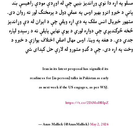
مسلو په اړه دا نوې وړاندیز ښيي چې له اوږدې مودې راهیسې بند
پاتې د خبرو اترو بهیر اوس په عملي ډول د پرمختګ لور ته روان دی.
مشهور خبریال انس ملک په دې اړه ویلي چې د ایران له دې وړاندیز
څخه څرګندیږي چې دواړه لوري د یوې نهایي پایلې ته د رسېدو لپاره
جدي دي. د هغه په وینا، اوس مهال اصلي اختلاف یوازې د خبرو د
وخت په اړه دی، چې د ګډو مشورو له لارې حل کېدای شي
Iran in its latest proposal has signalled its
readiness for [in person] talks in Pakistan as early
as next week if the US engages, as per WSJ.
https://t.co/2DiMoI8HpZ
— Anas Mallick (@AnasMallick)
May 2, 2026