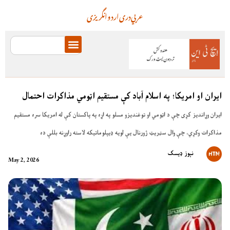
عربي
دری
اردو
انگریزی
ایران او امریکا؛ په اسلام آباد کې مستقیم اټومي مذاکرات احتمال
ایران وړاندیز کړی چې د اټومي او توغندیزو مسلو په اړه په پاکستان کې له امریکا سره مستقیم
مذاکرات وکړي، چې وال سټریټ ژورنال یې لویه ډیپلوماتیکه لاسته راوړنه بللې ده
نېوز ډیسک
May 2, 2026