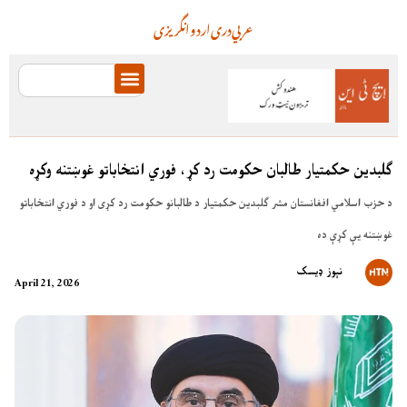
عربي
دری
اردو
انگریزی
ګلبدین حکمتیار طالبان حکومت رد کړ، فوري انتخاباتو غوښتنه وکړه
د حزب اسلامي افغانستان مشر ګلبدین حکمتیار د طالبانو حکومت رد کړی او د فوري انتخاباتو
غوښتنه یې کړې ده
نېوز ډیسک
April 21, 2026