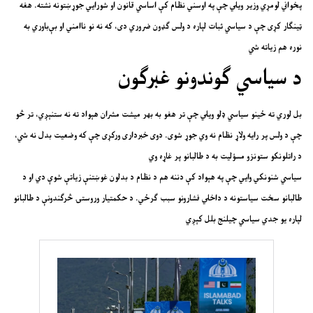
پخواني لومړي وزیر ویلي چې په اوسني نظام کې اساسي قانون او شورایي جوړښتونه نشته. هغه
ټینګار کړی چې د سیاسي ثبات لپاره د ولس ګډون ضروري دی، که نه نو ناامني او بې‌باوري به
نوره هم زیاته شي
د سیاسي ګوندونو غبرګون
بل لوري ته ځینو سیاسي ډلو ویلي چې تر هغو به بهر میشت مشران هېواد ته نه ستنېږي، تر څو
چې د ولس پر رایه ولاړ نظام نه وي جوړ شوی. دوی خبرداری ورکړی چې که وضعیت بدل نه شي،
د راتلونکو ستونزو مسؤلیت به د طالبانو پر غاړه وي
سیاسي شنونکي وایي چې په هېواد کې دننه هم د نظام د بدلون غوښتنې زیاتې شوې دي او د
طالبانو سخت سیاستونه د داخلي فشارونو سبب ګرځي. د حکمتیار وروستۍ څرګندونې د طالبانو
لپاره یو جدي سیاسي چیلنج بلل کېږي