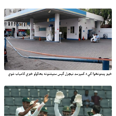
خیبر پښتونخوا کې د کمپرسډ نیچرل ګېس سټېشنونه بحالولو خبرې کامیاب شوې