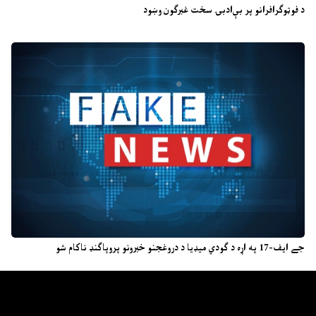
د فوټوګرافرانو پر بې‌ادبۍ سخت غبرګون وښود
جے ایف-17 په اړه د ګودي میډیا د دروغجنو خبرونو پروپاګنډ ناکام شو