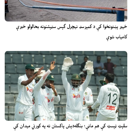
خیبر پښتونخوا کې د کمپرسډ نیچرل ګېس سټېشنونه بحالولو خبرې
کامیاب شوې
سلېټ ټېسټ کې هم ماتې؛ بنګله‌دېش پاکستان ته په کورني میدان کې