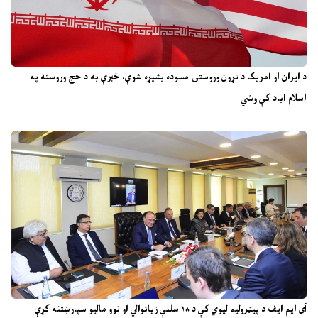
د ایران او امریکا د تړون وروستۍ مسوده بشپړه شوې، خبرې به د حج وروسته په
اسلام اباد کې وشي
آی ایم ایف د پیټرولیم لیوي کې د ۱۸ سلنې زیاتوالي او نوو مالیو سپارښتنه کړې