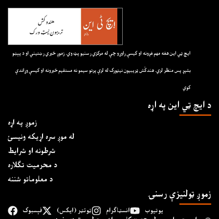
ايچ ټي اين هغه مهم غږونه او کيسې راوړو چې له مرکزي رسنيو پټ وي. زموږ خبري رښتيني او د پېښو
بشپړ پس منظر لري. هندکُش ټريبيون نيټورک له لرې پرتو سيمو نه مستقيم خبرونه او کيسې وړاندې
کوي
د ايچ ټي اين په اړه
زموږ په اړه
له موږ سره اړیکه ونیسئ
شرطونه او شرایط
د محرمیت تګلاره
د معلوماتو شننه
زموږ ټولنیزې رسنۍ
یوتیوب
انسټاګرام
ټوئټر (ایکس)
فېسبوک