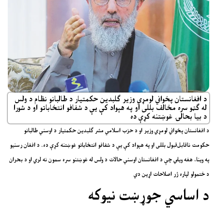
د افغانستان پخواني لومړي وزیر ګلبدین حکمتیار د طالبانو نظام د ولس
له ګټو سره مخالف بللی او په هېواد کې یې د شفافو انتخاباتو او د شورا
د بیا بحالۍ غوښتنه کړې ده
د افغانستان پخواني لومړي وزیر او د حزب اسلامي مشر
ګلبدین حکمتیار
د اوسني طالبانو
حکومت ناقابل‌قبول بللی او په هېواد کې یې د شفافو انتخاباتو غوښتنه کړې ده. د افغان رسنیو
په وینا، هغه ویلي چې د افغانستان اوسني حالات د ولس له غوښتنو سره سمون نه لري او د بحران
د ختمولو لپاره ژر اصلاحات اړین دي
د اساسي جوړښت نیوکه