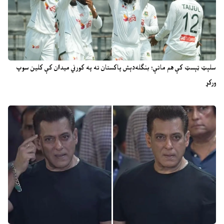
سلېټ ټېسټ کې هم ماتې؛ بنګله‌دېش پاکستان ته په کورني میدان کې کلین سوپ
ورکړ