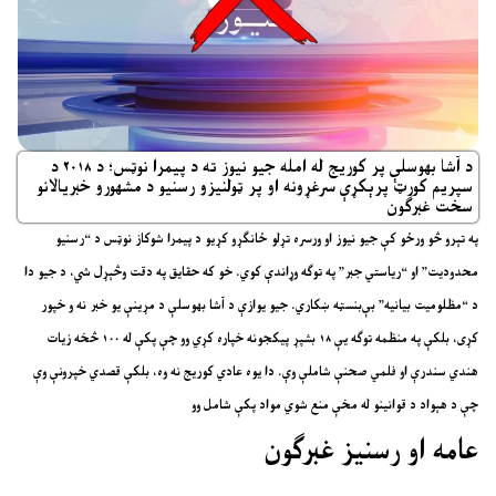
د آشا بھوسلې پر کوریج له امله جیو نیوز ته د پیمرا نوټس؛ د ۲۰۱۸ د
سپریم کورټ پرېکړې سرغړونه او پر ټولنیزو رسنیو د مشهورو خبریالانو
سخت غبرګون
په تېرو څو ورځو کې جیو نیوز او ورسره تړلو ځانګړو کړیو د پیمرا شوکاز نوټس د “رسنیو
محدودیت” او “ریاستي جبر” په توګه وړاندې کوي. خو که حقایق په دقت وڅېړل شي، د جیو دا
د “مظلومیت بیانیه” بې‌بنسټه ښکاري. جیو یوازې د آشا بھوسلې د مړینې یو خبر نه و خپور
کړی، بلکې په منظمه توګه یې ۱۸ بشپړ پیکجونه خپاره کړي وو چې پکې له ۱۰۰ څخه زیات
هندي سندرې او فلمي صحنې شاملې وې. دا یوه عادي کوریج نه وه، بلکې قصدي خپرونې وې
چې د هېواد د قوانینو له مخې منع شوي مواد پکې شامل وو
عامه او رسنیز غبرګون