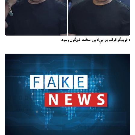
د فوټوګرافرانو پر بې‌ادبۍ سخت غبرګون وښود