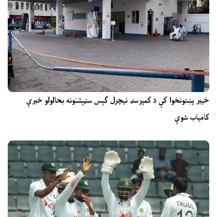
خیبر پښتونخوا کې د کمپرسډ نیچرل ګېس سټېشنونه بحالولو خبرې
کامیاب شوې