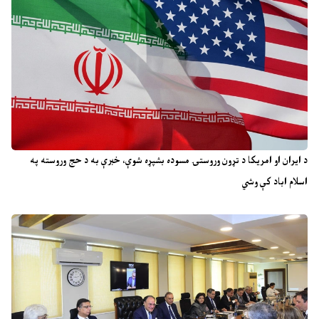
د ایران او امریکا د تړون وروستۍ مسوده بشپړه شوې، خبرې به د حج وروسته په
اسلام اباد کې وشي