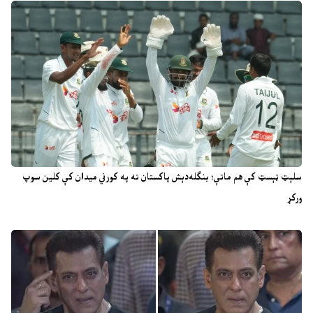
سلېټ ټېسټ کې هم ماتې؛ بنګله‌دېش پاکستان ته په کورني میدان کې کلین سوپ
ورکړ