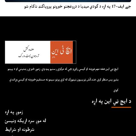
جے ایف-17 په اړه د ګودي میډیا د دروغجنو خبرونو پروپاګنډ ناکام شو
ايچ ټي اين هغه مهم غږونه او کيسې راوړو چې له مرکزي رسنيو پټ وي. زموږ خبري رښتيني او د پېښو
بشپړ پس منظر لري. هندکُش ټريبيون نيټورک له لرې پرتو سيمو نه مستقيم خبرونه او کيسې وړاندې
کوي
د ايچ ټي اين په اړه
زموږ په اړه
له موږ سره اړیکه ونیسئ
شرطونه او شرایط