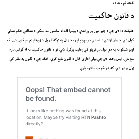
څخه لوړه نه ده
د قانون حاکمیت
حقیقت دا دی چې د جیو نیوز پر وړاندې د پیمرا اقدام سانسور نه، بلکې د عدالتي حکم عملي
کول دي. د بیان ازادي د قصدي سرغړونو لپاره د ډال په توګه کارول د ژورنالېزم سپکاوی دی. که
لویو شبکو ته په دې ډول سرغړونو کې رعایت ورکړل شي، نو د قانون حاکمیت به له ګواښ سره
مخ شي. اوس وخت دی چې ټولې ادارې ځان د قانون تابع کړي، ځکه چې د قانون په نظر کې
ټول برابر دي، که هر څومره بااثره ولري