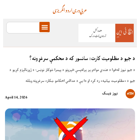
عربي
دری
اردو
انگریزی
د جیو د مظلومیت کارت: سانسور که د محکمې سرغړونه؟
د جیو نیوز له‌خوا د هندي موادو پر پرله‌پسې خپرونو د پیمرا شوکاز نوټس؛ د ژورنالېزم کړیو د
جیو د «مظلومیت بیانیه» رد کړه او دا یې د عدالتي احکامو ښکاره سرغړونه وبلله
نېوز ډیسک
April 14, 2026