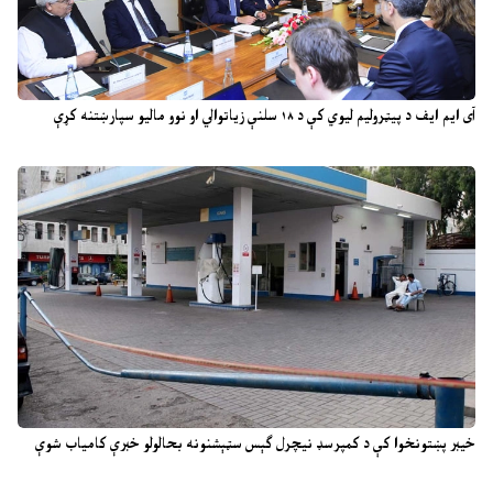
آی ایم ایف د پیټرولیم لیوي کې د ۱۸ سلنې زیاتوالي او نوو مالیو سپارښتنه کړې
خیبر پښتونخوا کې د کمپرسډ نیچرل ګېس سټېشنونه بحالولو خبرې کامیاب شوې