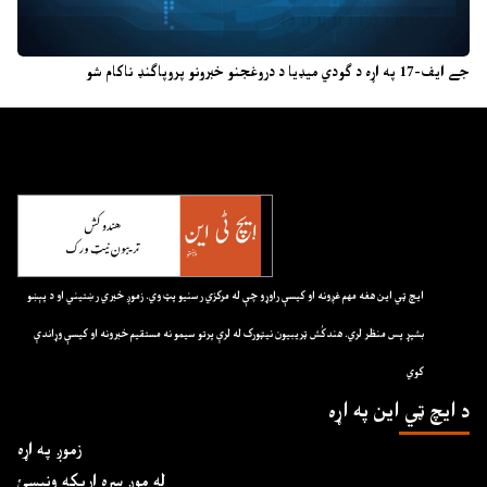
جے ایف-17 په اړه د ګودي میډیا د دروغجنو خبرونو پروپاګنډ ناکام شو
ايچ ټي اين هغه مهم غږونه او کيسې راوړو چې له مرکزي رسنيو پټ وي. زموږ خبري رښتيني او د پېښو
بشپړ پس منظر لري. هندکُش ټريبيون نيټورک له لرې پرتو سيمو نه مستقيم خبرونه او کيسې وړاندې
کوي
د ايچ ټي اين په اړه
زموږ په اړه
له موږ سره اړیکه ونیسئ