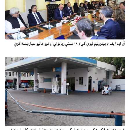
آی ایم ایف د پیټرولیم لیوي کې د ۱۸ سلنې زیاتوالي او نوو مالیو سپارښتنه کړې