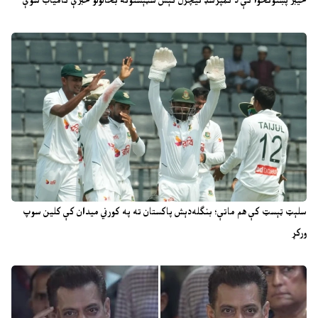
خیبر پښتونخوا کې د کمپرسډ نیچرل ګېس سټېشنونه بحالولو خبرې کامیاب شوې
سلېټ ټېسټ کې هم ماتې؛ بنګله‌دېش پاکستان ته په کورني میدان کې کلین سوپ
ورکړ