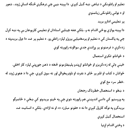
تعلیم او راتلونکي د تباهۍ نښه ګڼل کېږي. دا پېښه ښيي چې ترهګري څنګه انساني ژوند، شعور
او د ټولنې راتلونکی زیانمنوي
پر تعلیمي ادارو برید
دا پېښه یوازې پوځي اقدام نه و، بلکې هغه چینایي استادان او تعلیمي کارپوهان یې په نښه کړل
چې په پاکستان کې د تعلیم او پرمختیايي پروژو لپاره راغلي وو. د تعلیم پر ضد دا ډول بریدونه د
زده‌کړې د فرصتونو پر وړاندې جدي سوالونه راپورته کوي
د ځوانانو فکري استعمال
ځینې ډلې له زده‌کړیزو او ځوانانو اړوندو پلیټفارمونو څخه د ذهن جوړونې لپاره کار اخلي.
ځوانان د کتاب او قلم پر ځای د نفرت او تاوتریخوالي لور ته سوق کېږي، چې دا د هغوی ژوند له
خطر سره مخ کوي.
د ښځو د استحصال خطرناک رجحان
په وروستیو کې داسې اندېښنې هم راپورته شوي چې په ځینو بریدونو کې ښځې د ځانمرګو
بریدګرو په توګه کارول کېږي دا نه د حقونو مبارزه ده او نه ازادي، بلکې د انسانیت ضد
استحصال ګڼل کېږي
د وختي اقدام اړتیا