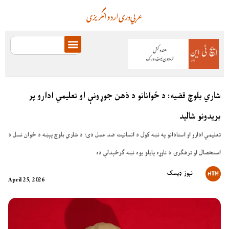
عربي
دری
اردو
انگریزی
شاري بلوچ قضیه: د ځوانانو د ذهن جوړونې او تعلیمي ادارو پر
بریدونو شالید
تعلیمي ادارو او استادانو په نښه کول د انسانیت ضد عمل دی؛ د شاري بلوچ پېښه د ځوان نسل د
استحصال او ترهګرۍ د ناوړه پایلو یوه نښه ګرځېدلې ده
نېوز ډیسک
April 25, 2026