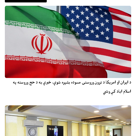
د ایران او امریکا د تړون وروستۍ مسوده بشپړه شوې، خبرې به د حج وروسته په
اسلام اباد کې وشي