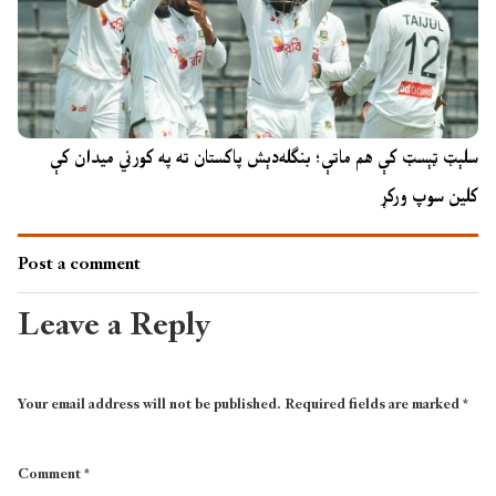
سلېټ ټېسټ کې هم ماتې؛ بنګله‌دېش پاکستان ته په کورني میدان کې
کلین سوپ ورکړ
Post a comment
Leave a Reply
Your email address will not be published.
Required fields are marked
*
Comment
*