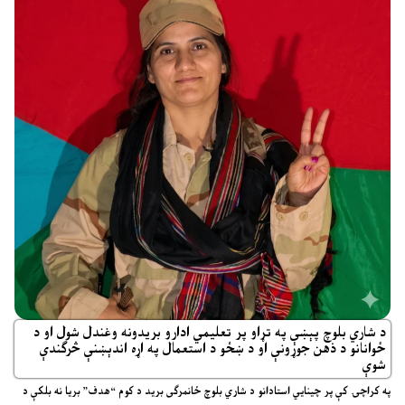
د شاري بلوچ پېښې په تړاو پر تعلیمي ادارو بریدونه وغندل شول او د
ځوانانو د ذهن جوړونې او د ښځو د استعمال په اړه اندېښنې څرګندې
شوې
په کراچۍ کې پر چینایي استادانو د شاري بلوچ ځانمرګی برید د کوم “هدف” بریا نه بلکې د