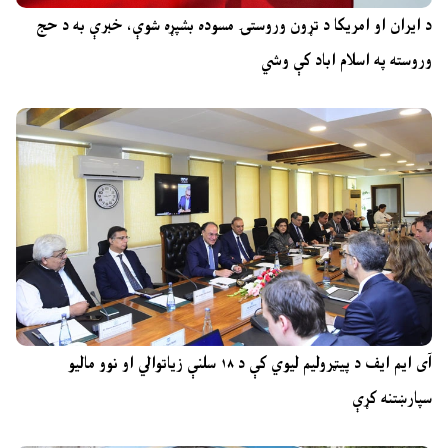
د ایران او امریکا د تړون وروستۍ مسوده بشپړه شوې، خبرې به د حج
وروسته په اسلام اباد کې وشي
آی ایم ایف د پیټرولیم لیوي کې د ۱۸ سلنې زیاتوالي او نوو مالیو
سپارښتنه کړې