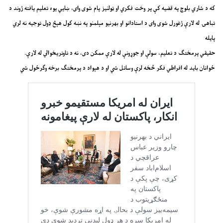
که د شاري بلوچ په قضیه کې پر وخت فکري او ټولنیز پام شوی وای، ښايي یوه تعلیم یافته ژوند د
تباهۍ له لارې ژغورل شوی وای د استادانو او بهرنیو مېلمنو په نښه کول هېڅ ډول توجیه نه لري
پایله
حقیقي پرمختګ د تعلیم، سولې او جوړونې له لارې ممکن دی، نه د تاوتریخوالي له لارې.
ځوانان باید له افراطي فکر څخه لرې وساتل شي او د هېواد د پرمختګ برخه وګرځول شي