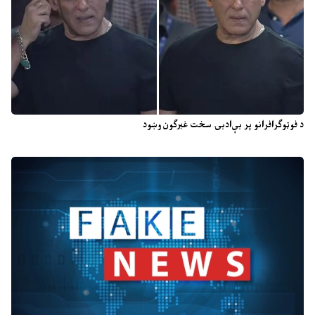
د فوټوګرافرانو پر بې‌ادبۍ سخت غبرګون وښود