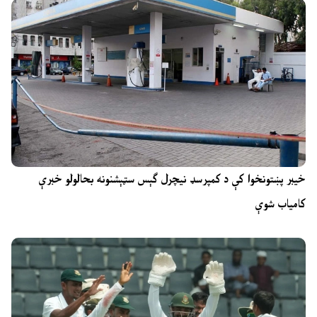
خیبر پښتونخوا کې د کمپرسډ نیچرل ګېس سټېشنونه بحالولو خبرې
کامیاب شوې