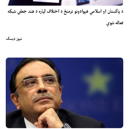
د پاکستان او اسلامي هېوادونو ترمنځ د اختلاف لپاره د هند جعلي شبکه
فعاله شوې
نېوز ډیسک