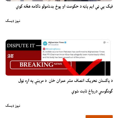
فیک پي ټي ایم پاڼه د حکومت او پوځ بدنامولو ناکامه هڅه کوي
نېوز ډیسک
د پاکستان تحریک انصاف مشر عمران خان د مړینې په اړه ټول
ګونګوسي درواغ ثابت شوي
نېوز ډیسک