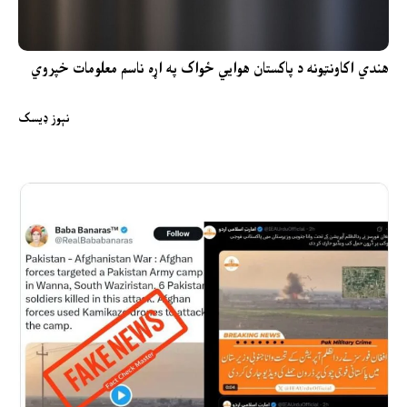
هندي اکاونټونه د پاکستان هوايي ځواک په اړه ناسم معلومات خپروي
نېوز ډیسک