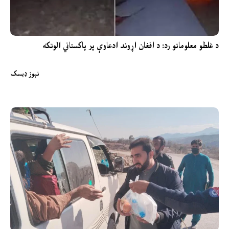
د غلطو معلوماتو رد: د افغان اړوند ادعاوې پر پاکستاني الوتکه
نېوز ډیسک