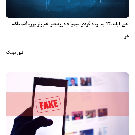
جے ایف-17 په اړه د ګودي میډیا د دروغجنو خبرونو پروپاګنډ ناکام
شو
نېوز ډیسک