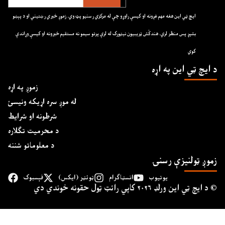
ايچ ټي اين هغه مهم غږونه او کيسې راوړو چې له مرکزي رسنيو پټ وي. زموږ خبري رښتيني او د پېښو
بشپړ پس منظر لري. هندکُش ټريبيون نيټورک له لرې پرتو سيمو نه مستقيم خبرونه او کيسې وړاندې
کوي
د ايچ ټي اين په اړه
زموږ په اړه
له موږ سره اړیکه ونیسئ
شرطونه او شرایط
د محرمیت تګلاره
د معلوماتو شننه
زموږ ټولنیزې رسنۍ
یوتیوب
انسټاګرام
ټوئټر (ایکس)
فېسبوک
د ايچ ټي اين وﺭلډ ۲۰۲۶ کاپي ﺭائټ ټول حقونه خوندي دي ©