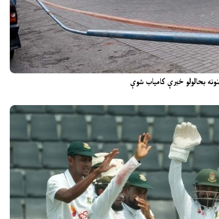
ونه بحالولو خبرې کامیاب شوې