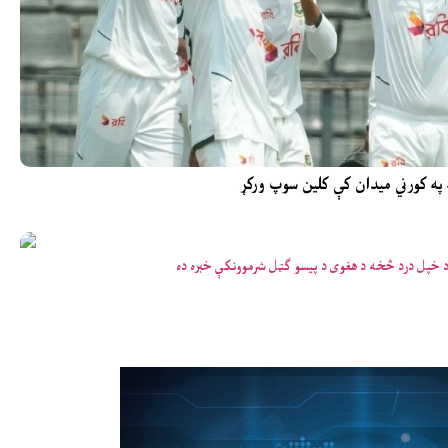
 په کورني میدان کې کلین سوپ ورکړ