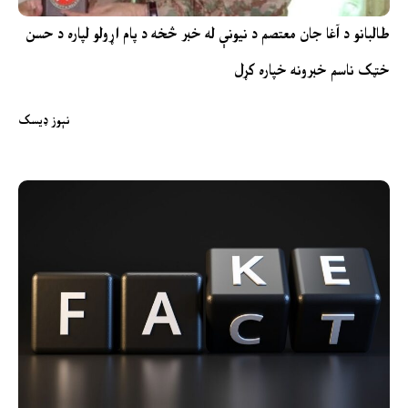
طالبانو د آغا جان معتصم د نیونې له خبر څخه د پام اړولو لپاره د حسن
خټک ناسم خبرونه خپاره کړل
نېوز ډیسک