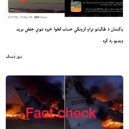
پاکستان د طالبانو تړاو لرونکي حساب لخوا خپره شوې جعلي برید
ویډیو رد کړه
نېوز ډیسک