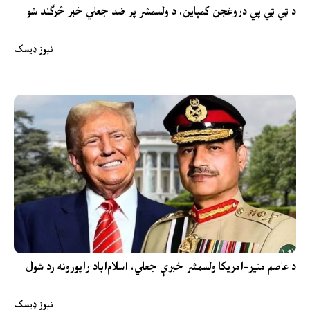
د ټي ټي پي دروغجن کمپاین، د ولسمشر پر ضد جعلي خبر څرګند شو
نېوز ډیسک
د عاصم منیر-امریکا ولسمشر خبرې جعلي، اسلام‌اباد راپورونه رد شول
نېوز ډیسک