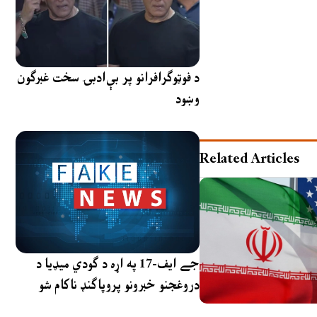
د فوټوګرافرانو پر بې‌ادبۍ سخت غبرګون
وښود
Related Articles
جے ایف-17 په اړه د ګودي میډیا د
دروغجنو خبرونو پروپاګنډ ناکام شو