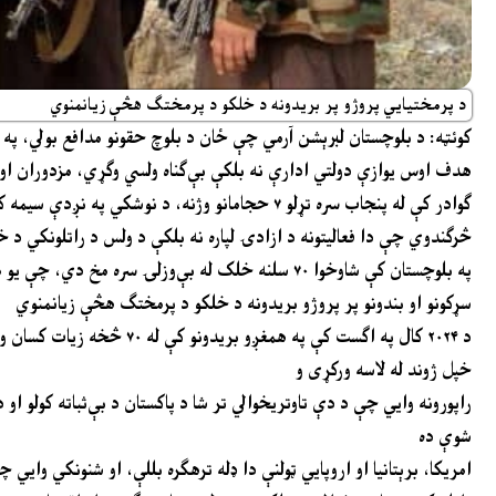
د پرمختیایي پروژو پر بریدونه د خلکو د پرمختګ هڅې زیانمنوي
کوئټه:
د بلوچستان لبرېشن آرمي چې ځان د بلوچ حقونو مدافع بولي، په و
هدف اوس یوازې دولتي ادارې نه بلکې بې‌ګناه ولسي وګړي، مزدوران ا
څرګندوي چې دا فعالیتونه د ازادۍ لپاره نه بلکې د ولس د راتلونکي د خر
په بلوچستان کې شاوخوا ۷۰ سلنه خلک له بې‌وزلۍ سره
سړکونو او بندونو پر پروژو بریدونه د خلکو د پرمختګ هڅې زیانمنوي
خپل ژوند له لاسه ورکړی و
راپورونه وایي چې د دې تاوتریخوالي تر شا د پاکستان د بې‌ثباته کولو ا
شوې ده
امریکا، برېتانیا او اروپایي ټولنې دا ډله ترهګره بللې، او شنونکي وایي