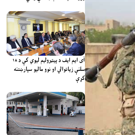
آی ایم ایف د پیټرولیم لیوي کې د ۱۸
سلنې زیاتوالي او نوو مالیو سپارښتنه
کړې