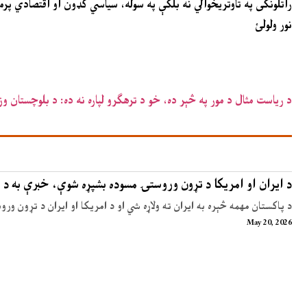
راتلونکی په تاوتریخوالي نه بلکې په سوله، سیاسي ګډون او اقتصادي 
نور ولولئ
د ریاست مثال د مور په څېر ده، خو د ترهګرو لپاره نه ده: د بلوچستان وزی
د ایران او امریکا د تړون وروستۍ مسوده بشپړه شوې، خبرې به د 
د پاکستان مهمه څېره به ایران ته ولاړه شي او د امریکا او ایران د تړون ور
May 20, 2026