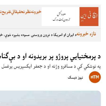
خبرونه
نظر
تحقیقاتي
تفریح
تع
تازه خبرونه
د ایران او امریکا د تړون وروستۍ مسوده بشپړه شوې، خب
د پرمختیایي پروژو پر بریدونه او د بې‌ګن
په نوشکي کې د مسافرو وژنه او د جعفر ایکسپریس یرغمل س
نېوز ډیسک