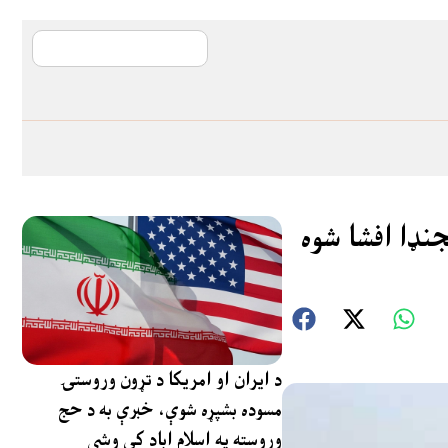
آی ایم ایف د پیټ
جنډا افشا شوه
د ایران او امریکا د تړون وروستۍ
مسوده بشپړه شوې، خبرې به د حج
وروسته په اسلام اباد کې وشي