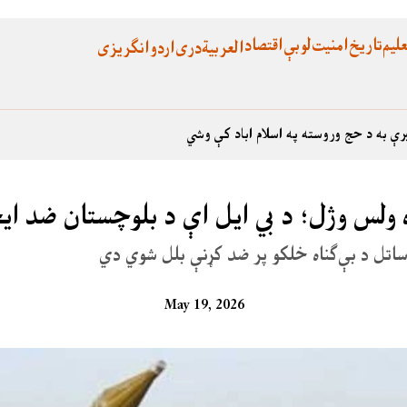
لیم
تاریخ
امنیت
لوبې
اقتصاد
العربية
دری
اردو
انگریزی
رې به د حج وروسته په اسلام اباد کې وشي
اه ولس وژل؛ د بي ایل اې د بلوچستان ضد ای
اتل د بې‌ګناه خلکو پر ضد کړنې بلل شوي دي
May 19, 2026