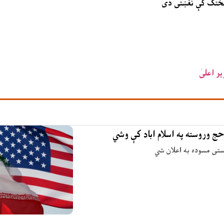
پرمختګ کې نغښتی دی
ر اعلیٰ
حج وروسته په اسلام اباد کې وشي
وستی مسوده به اعلان شي