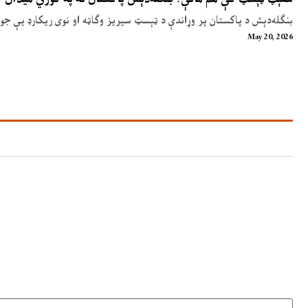
بنګله‌دېش د پاکستان پر وړاندې د ټېسټ سیریز وګاټه او نوی ریکارډ یې جوړ
May 20, 2026