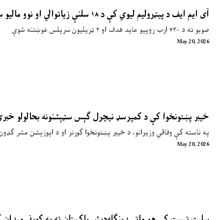
آی ایم ایف د پیټرولیم لیوي کې د ۱۸ سلنې زیاتوالي او نوو مالیو سپارښتنه کړې
صوبو ته د ۴۳۰ ارب روپیو عاید هدف او ۲ ټریلیون سرپلس غوښتنه شوې
May 20, 2026
خیبر پښتونخوا کې د کمپرسډ نیچرل ګېس سټېشنونه بحالولو خبر
په ناسته کې وفاقي وزیرانو، د خیبر پښتونخوا ګورنر او د اپوزېشن مشر ګډون
May 20, 2026
سلېټ ټېسټ کې هم ماتې؛ بنګله‌دېش پاکستان ته په کورني میدان