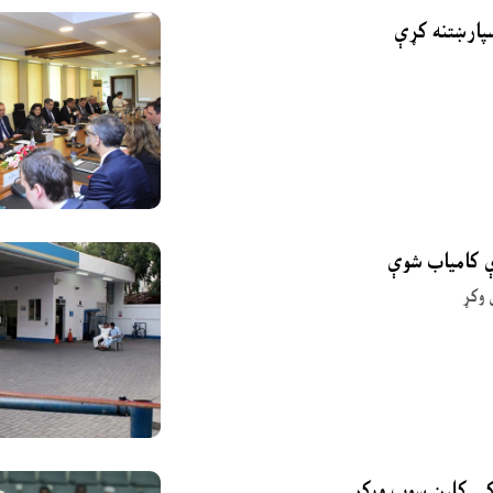
ې کامیاب شوې
 وکړ
 کې کلین سوپ ورکړ