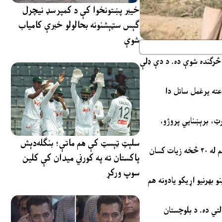
خیبر پښتونخوا کې د کمپرسډ نیچرل
ګېس سټېشنونه بحالولو خبرې کامیاب
شوې
ه څرګنده شوې ده. د دې ډلې
 تړلو ۷ حجامانو وژنه، د نوشکي په نږدې سیمه کې له بسونو د مسافرو ښکته کول او د هغوی وژل، او جعفر ایکسپریس ۳۰ ساعته یرغمل ساتل دا
 پورټ، برېښنايي پروژو،
سلېټ ټېسټ کې هم ماتې؛ بنګله‌دېش
د ۲۰۲۴ کال په اګست کې په همغږو بریدونو کې له ۷۰ څخه زیات کسان وژل شوي وو، او د نومبر ۲۰۲۴ د کوئټه رېلوې سټېشن په ځانمرګي برید کې هم له ۳۰ څخه زیات کسان
پاکستان ته په کورني میدان کې کلین
سوپ ورکړ
 بهرنیو اړیکو یادونه هم
لتي ده. د بلوچستان