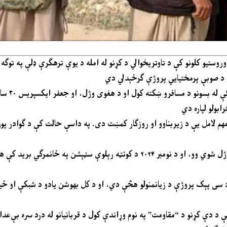
روستیو کلونو کې د تاوتریخوالي د کړنو له امله د یوې ترهګرې ډلې په توګ
و د صوبې پرمختیایي پروژې ګرځېدلي دي
ګوادر کې له پنجاب سره
ابولو لپاره دي
 مخ دي، چې یو مهم لامل یې د زیربناوو او روزګار کمښت دی. په داسې حالت کې د ګوادر
و د سی پېک پروژې د زیانمنولو هڅې دي، او د کل بھوشن یادو د شبکې او ځینو
 چې د دې کړنو د “مقاومت” په نوم وړاندې کول د قربانیانو له درد سره بې‌عدا