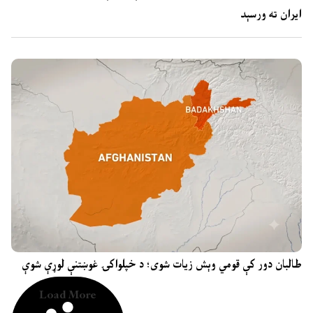
ایران ته ورسېد
طالبان دور کې قومي وېش زیات شوی؛ د خپلواکۍ غوښتنې لوړې شوې
Load More