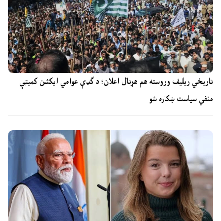
تاریخي ریلیف وروسته هم هړتال اعلان؛ د ګډې عوامي ایکشن کمیټې
منفي سیاست ښکاره شو