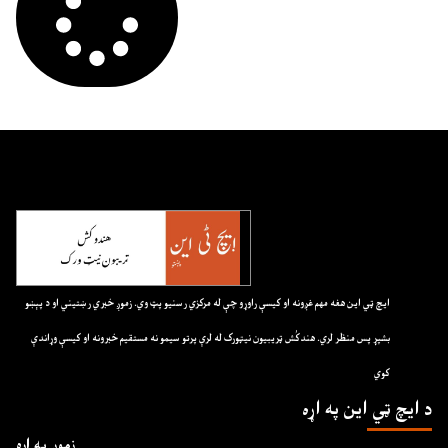
ايچ ټي اين هغه مهم غږونه او کيسې راوړو چې له مرکزي رسنيو پټ وي. زموږ خبري رښتيني او د پېښو
بشپړ پس منظر لري. هندکُش ټريبيون نيټورک له لرې پرتو سيمو نه مستقيم خبرونه او کيسې وړاندې
کوي
د ايچ ټي اين په اړه
زموږ په اړه