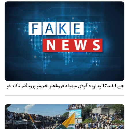
جے ایف-17 په اړه د ګودي میډیا د دروغجنو خبرونو پروپاګنډ ناکام شو