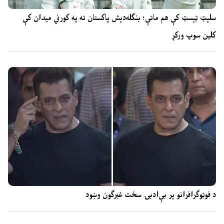
سلېټ ټېسټ کې هم ماتې؛ بنګله‌دېش پاکستان ته په کورني میدان کې
کلین سوپ ورکړ
د فوټوګرافرانو پر بې‌ادبۍ سخت غبرګون وښود