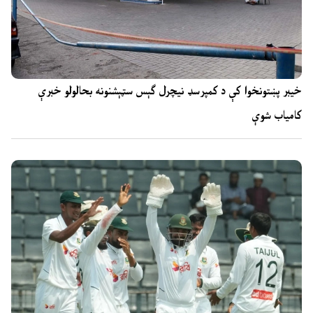
خیبر پښتونخوا کې د کمپرسډ نیچرل ګېس سټېشنونه بحالولو خبرې
کامیاب شوې