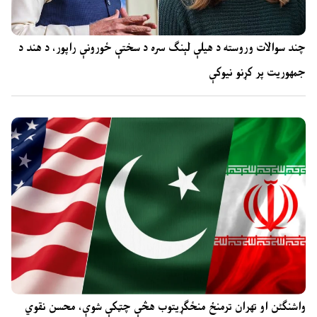
چند سوالات وروسته د هیلې لېنګ سره د سختې ځورونې راپور، د هند د
جمهوریت پر کړنو نیوکې
واشنگٹن او تهران ترمنځ منځګړیتوب هڅې چټکې شوې، محسن نقوي