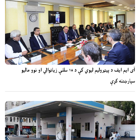
آی ایم ایف د پیټرولیم لیوي کې د ۱۸ سلنې زیاتوالي او نوو مالیو
سپارښتنه کړې