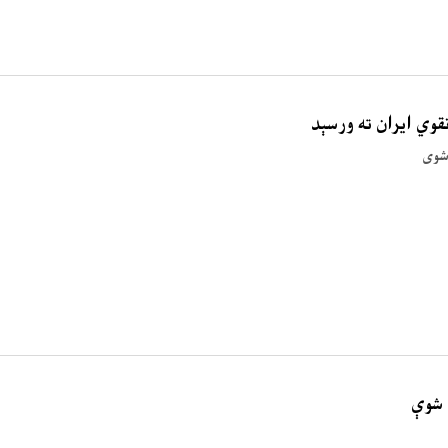
وي ایران ته ورسېد
شوی
 شوې