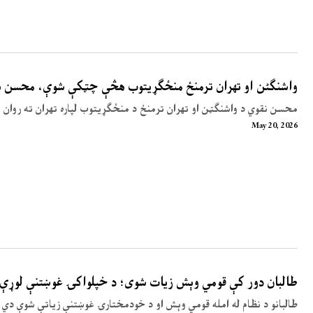
واشنگٹن او تهران ترمنځ منځګړیتوب هڅې چټکې شوې، محسن نق
محسن نقوي د واشنګټن او تهران ترمنځ د منځګړیتوب لپاره تهران ته روان 
May 20, 2026
طالبان دور کې قومي وېش زیات شوی؛ د خپلواکۍ غوښتنې لوړې
طالبانو د نظام له امله قومي وېش او د خودمختارۍ غوښتنې زیاتې شوې دي