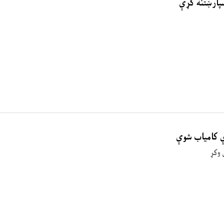
ې کامیاب شوې
 وکړ