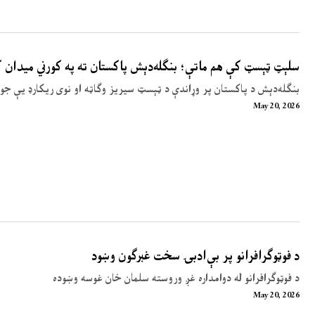
سلېټ ټېسټ کې هم ماتې؛ بنګله‌دېش پاکستان ته په کورني میدان
بنګله‌دېش د پاکستان پر وړاندې د ټېسټ سیریز وګاټه او نوی ریکارډ یې جوړ
May 20, 2026
د فوټوګرافرانو پر بې‌ادبۍ سخت غبرګون وښود
د فوټوګرافرانو له دوامداره غږ وروسته سلمان خان غوسه وښوده
May 20, 2026