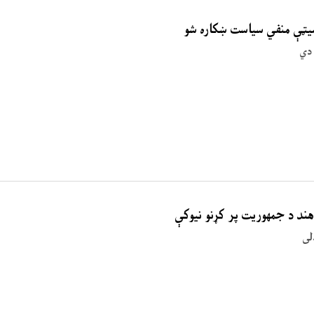
میټې منفي سیاست ښکاره شو
ند د جمهوریت پر کړنو نیوکې
لی