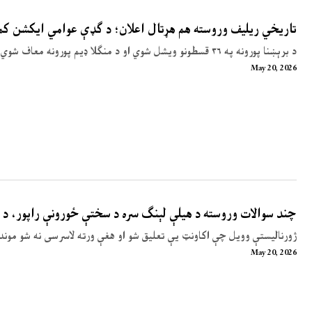
تاریخي ریلیف وروسته هم هړتال اعلان؛ د ګډې عوامي ایکشن ک
د برېښنا پورونه په ۳۶ قسطونو ویشل شوي او د منګلا ډیم پورونه معاف شوي دي
May 20, 2026
چند سوالات وروسته د هیلې لېنګ سره د سختې ځورونې راپور، د ه
ژورنالیستې وویل چې اکاونټ یې تعلیق شو او هغې ورته لاسرسی نه شو موند
May 20, 2026