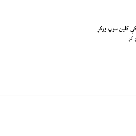
 کې کلین سوپ ورکړ
 کړ