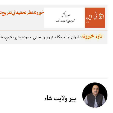
خبرونه
نظر
تحقیقاتي
تفریح
تع
تازه خبرونه
د ایران او امریکا د تړون وروستۍ مسوده بشپړه شوې، خب
پیر ولایت شاہ