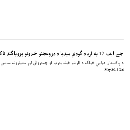
جے ایف-17 په اړه د ګودي میډیا د دروغجنو خبرونو پروپاګنډ ناکام شو
د پاکستان هوایي ځواک د الوتنو خوندیتوب او چمتووالي لوړ معیارونه ساتلي 
May 20, 2026