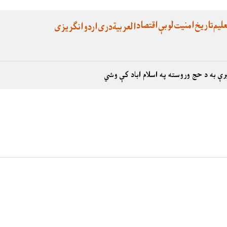
لیم
تاریخ
امنیت
لوبې
اقتصاد
العربية
دری
اردو
انگریزی
رې به د حج وروسته په اسلام اباد کې وشي