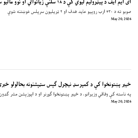
آی ایم ایف د پیټرولیم لیوي کې د ۱۸ سلنې زیاتوالي او نوو مالیو سپارښتنه کړې
صوبو ته د ۴۳۰ ارب روپیو عاید هدف او ۲ ټریلیون سرپلس غوښتنه شوې
May 20, 2026
خیبر پښتونخوا کې د کمپرسډ نیچرل ګېس سټېشنونه بحالولو خبر
په ناسته کې وفاقي وزیرانو، د خیبر پښتونخوا ګورنر او د اپوزېشن مشر ګډون
May 20, 2026