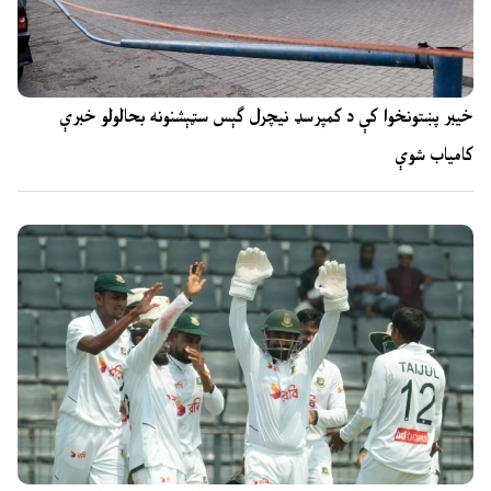
خیبر پښتونخوا کې د کمپرسډ نیچرل ګېس سټېشنونه بحالولو خبرې
کامیاب شوې