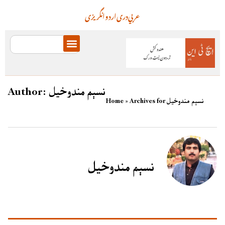
عربي
دری
اردو
انگریزی
نسېم مندوخیل
Author:
Archives for نسېم مندوخیل
»
Home
نسېم مندوخیل