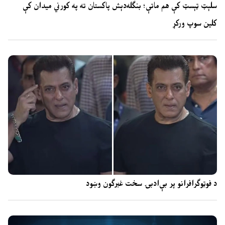
سلېټ ټېسټ کې هم ماتې؛ بنګله‌دېش پاکستان ته په کورني میدان کې
کلین سوپ ورکړ
د فوټوګرافرانو پر بې‌ادبۍ سخت غبرګون وښود