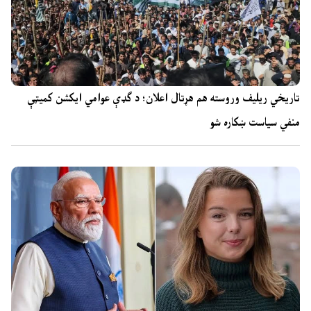
تاریخي ریلیف وروسته هم هړتال اعلان؛ د ګډې عوامي ایکشن کمیټې
منفي سیاست ښکاره شو