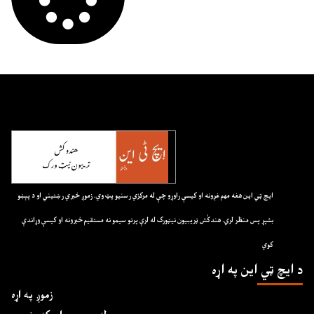
ايچ ټي اين هغه مهم غږونه او کيسې راوړو چې له مرکزي رسنيو پټ وي. زموږ خبري رښتيني او د پېښو
بشپړ پس منظر لري. هندکُش ټريبيون نيټورک له لرې پرتو سيمو نه مستقيم خبرونه او کيسې وړاندې
کوي
د ايچ ټي اين په اړه
زموږ په اړه