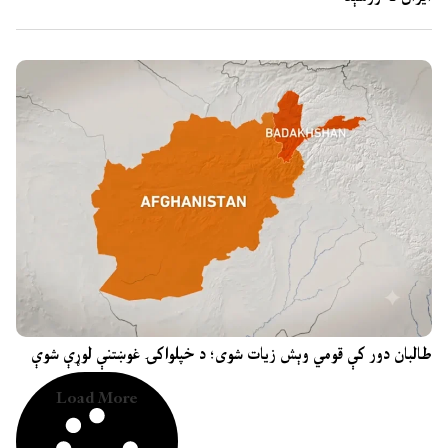
طالبان دور کې قومي وېش زیات شوی؛ د خپلواکۍ غوښتنې لوړې شوې
Load More