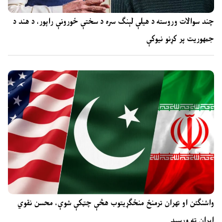
چند سوالات وروسته د هیلې لېنګ سره د سختې ځورونې راپور، د هند د
جمهوریت پر کړنو نیوکې
واشنگٹن او تهران ترمنځ منځګړیتوب هڅې چټکې شوې، محسن نقوي
ایران ته ورسېد