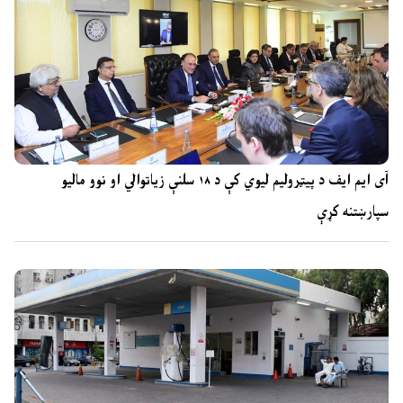
آی ایم ایف د پیټرولیم لیوي کې د ۱۸ سلنې زیاتوالي او نوو مالیو
سپارښتنه کړې