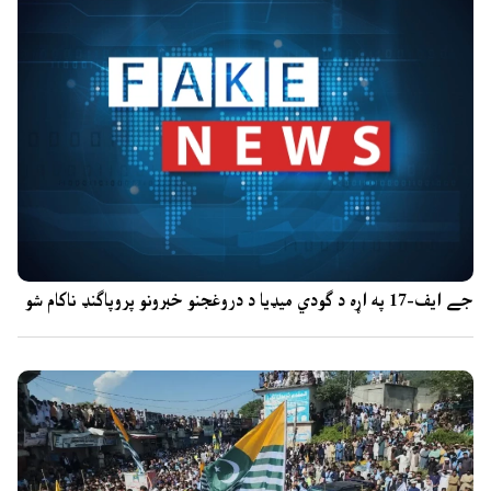
جے ایف-17 په اړه د ګودي میډیا د دروغجنو خبرونو پروپاګنډ ناکام شو