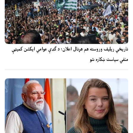
تاریخي ریلیف وروسته هم هړتال اعلان؛ د ګډې عوامي ایکشن کمیټې
منفي سیاست ښکاره شو