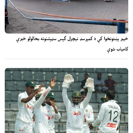
خیبر پښتونخوا کې د کمپرسډ نیچرل ګېس سټېشنونه بحالولو خبرې
کامیاب شوې