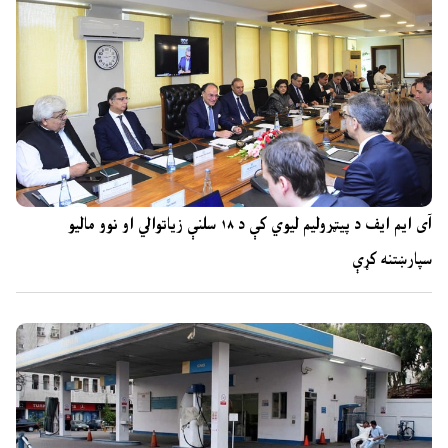
آی ایم ایف د پیټرولیم لیوي کې د ۱۸ سلنې زیاتوالي او نوو مالیو
سپارښتنه کړې