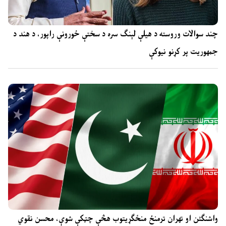
چند سوالات وروسته د هیلې لېنګ سره د سختې ځورونې راپور، د هند د
جمهوریت پر کړنو نیوکې
واشنگٹن او تهران ترمنځ منځګړیتوب هڅې چټکې شوې، محسن نقوي