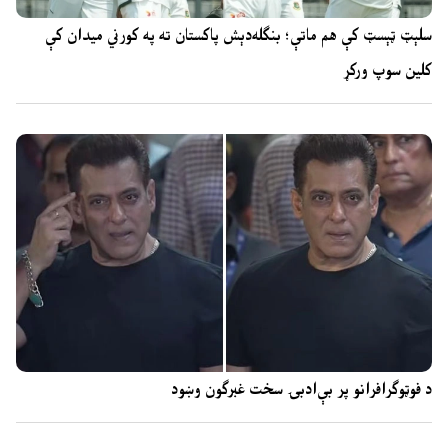
سلېټ ټېسټ کې هم ماتې؛ بنګله‌دېش پاکستان ته په کورني میدان کې
کلین سوپ ورکړ
د فوټوګرافرانو پر بې‌ادبۍ سخت غبرګون وښود