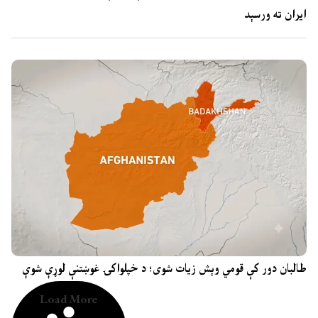
ایران ته ورسېد
طالبان دور کې قومي وېش زیات شوی؛ د خپلواکۍ غوښتنې لوړې شوې
Load More