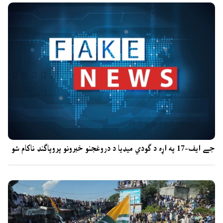
جے ایف-17 په اړه د ګودي میډیا د دروغجنو خبرونو پروپاګنډ ناکام شو