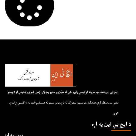
ايچ ټي اين هغه مهم غږونه او کيسې راوړو چې له مرکزي رسنيو پټ وي. زموږ خبري رښتيني او د پېښو
بشپړ پس منظر لري. هندکُش ټريبيون نيټورک له لرې پرتو سيمو نه مستقيم خبرونه او کيسې وړاندې
کوي
د ايچ ټي اين په اړه
زموږ په اړه