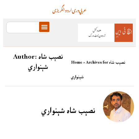
عربي
دری
اردو
انگریزی
نصېب شاه
Author:
Archives for نصېب شاه
»
Home
شېنواري
شېنواري
نصېب شاه شېنواري