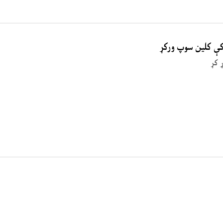
 کې کلین سوپ ورکړ
 کړ