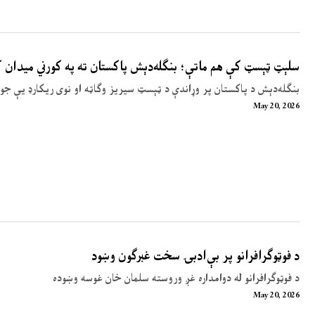
سلېټ ټېسټ کې هم ماتې؛ بنګله‌دېش پاکستان ته په کورني میدان
بنګله‌دېش د پاکستان پر وړاندې د ټېسټ سیریز وګاټه او نوی ریکارډ یې جوړ
May 20, 2026
د فوټوګرافرانو پر بې‌ادبۍ سخت غبرګون وښود
د فوټوګرافرانو له دوامداره غږ وروسته سلمان خان غوسه وښوده
May 20, 2026