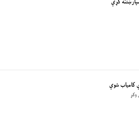
ې کامیاب شوې
 وکړ