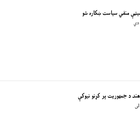
میټې منفي سیاست ښکاره شو
ند د جمهوریت پر کړنو نیوکې
لی