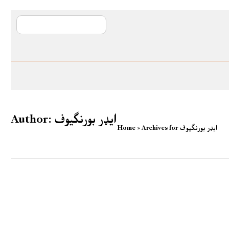
آی ایم ایف د پیټ
ایډر بورنګیوف
Author:
Archives for ایډر بورنګیوف
»
Home