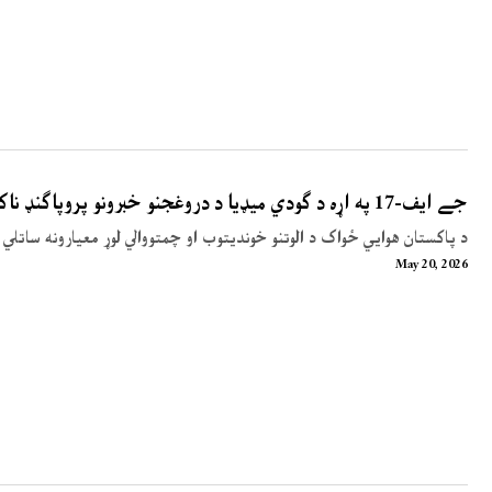
جے ایف-17 په اړه د ګودي میډیا د دروغجنو خبرونو پروپاګنډ ناکام شو
د پاکستان هوایي ځواک د الوتنو خوندیتوب او چمتووالي لوړ معیارونه ساتلي 
May 20, 2026