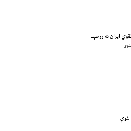
وي ایران ته ورسېد
شوی
 شوې