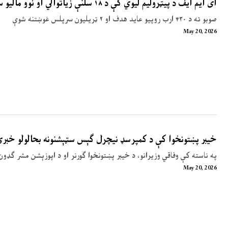
آی ایم ایف د پیټرولیم لیوي کې د ۱۸ سلنې زیاتوالي او نوو مالیو سپارښتنه کړې
صوبو ته د ۴۳۰ ارب روپیو عاید هدف او ۲ ټریلیون سرپلس غوښتنه شوې
May 20, 2026
خیبر پښتونخوا کې د کمپرسډ نیچرل ګېس سټېشنونه بحالولو خبر
په ناسته کې وفاقي وزیرانو، د خیبر پښتونخوا ګورنر او د اپوزېشن مشر ګډون
May 20, 2026