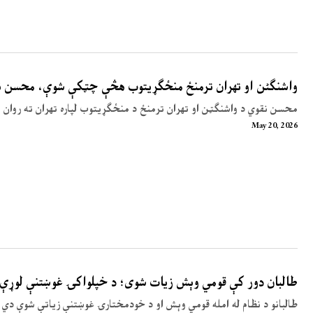
واشنگٹن او تهران ترمنځ منځګړیتوب هڅې چټکې شوې، محسن نق
محسن نقوي د واشنګټن او تهران ترمنځ د منځګړیتوب لپاره تهران ته روان 
May 20, 2026
طالبان دور کې قومي وېش زیات شوی؛ د خپلواکۍ غوښتنې لوړې
طالبانو د نظام له امله قومي وېش او د خودمختارۍ غوښتنې زیاتې شوې دي