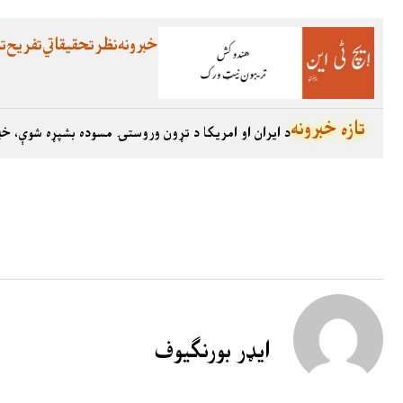
خبرونه
نظر
تحقیقاتي
تفریح
تع
تازه خبرونه
د ایران او امریکا د تړون وروستۍ مسوده بشپړه شوې، خب
ایډر بورنګیوف