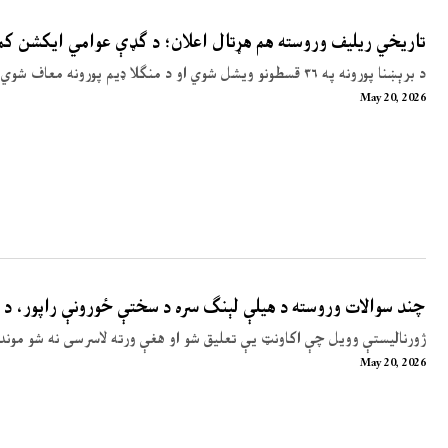
تاریخي ریلیف وروسته هم هړتال اعلان؛ د ګډې عوامي ایکشن ک
د برېښنا پورونه په ۳۶ قسطونو ویشل شوي او د منګلا ډیم پورونه معاف شوي دي
May 20, 2026
چند سوالات وروسته د هیلې لېنګ سره د سختې ځورونې راپور، د ه
ژورنالیستې وویل چې اکاونټ یې تعلیق شو او هغې ورته لاسرسی نه شو موند
May 20, 2026