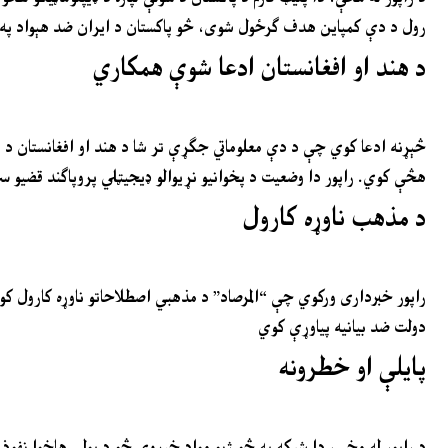
رول د دې کمپاین هدف ګرځول شوی، څو پاکستان د ایران ضد هېواد په
د هند او افغانستان ادعا شوې همکاري
څېړنه ادعا کوي چې د دې معلوماتي جګړې تر شا د هند او افغانستان د 
هڅې کوي. راپور دا وضعیت د پخوانیو نړیوالو ډیجیټلي پروپاګند قضیو سر
د مذهب ناوړه کارول
راپور خبرداری ورکوي چې “المرصاد” د مذهبي اصطلاحاتو ناوړه کارول کو
دولت ضد بیانیه پیاوړې کوي
پایلې او خطرونه
د راپور له مخې، دا شبکه په څو ژبو مواد خپروي څو د پولې هاخوا نفو