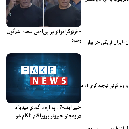
د فوټوګرافرانو پر بې‌ادبۍ سخت غبرګون
وښود
ن–ایران اړیکې خرابولو
و ډلو کړنې توجیه کوي او د
جے ایف-17 په اړه د ګودي میډیا د
دروغجنو خبرونو پروپاګنډ ناکام شو
ل انزوا ته یې رسول دي.