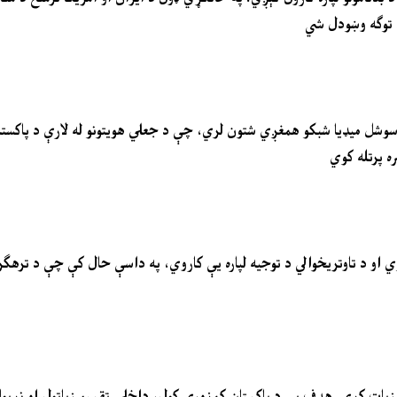
 توګه وښودل شي
سوشل میډیا شبکو همغږي شتون لري، چې د جعلي هویتونو له لارې د پاکستا
ه پرتله کوي
ي او د تاوتریخوالي د توجیه لپاره یې کاروي، په داسې حال کې چې د ترهګر
ذ زیات کړي. هدف یې د پاکستان کمزوري کول، داخلي تقسیم زیاتول او نړیوا