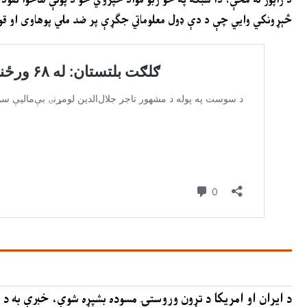
څېړونکي وایي چې د دې ډول معلوماتي جګړې پر ضد ملي پوهاوی او قوي 
د ایران او امریکا د تړون وروستۍ مسوده بشپړه شوې، خبرې به د 