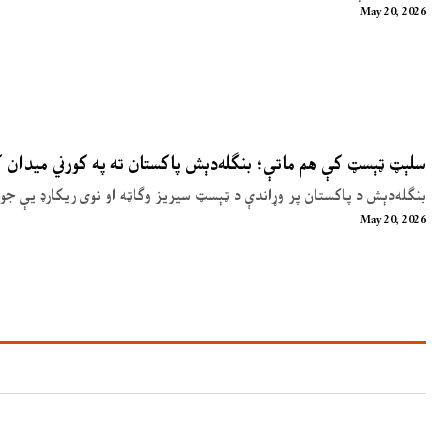
May 20, 2026
سلېټ ټېسټ کې هم ماتې؛ بنګله‌دېش پاکستان ته په کورني میدان
بنګله‌دېش د پاکستان پر وړاندې د ټېسټ سیریز وګاټه او نوی ریکارډ یې جوړ
May 20, 2026