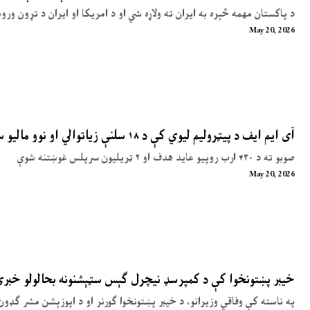
د پاکستان مهمه څېره به ایران ته ولاړه شي او د امریکا او ایران د تړون ور
May 20, 2026
آی ایم ایف د پیټرولیم لیوي کې د ۱۸ سلنې زیاتوالي او نوو مالیو سپارښتنه کړې
صوبو ته د ۴۳۰ ارب روپیو عاید هدف او ۲ ټریلیون سرپلس غوښتنه شوې
May 20, 2026
خیبر پښتونخوا کې د کمپرسډ نیچرل ګېس سټېشنونه بحالولو خبر
په ناسته کې وفاقي وزیرانو، د خیبر پښتونخوا ګورنر او د اپوزېشن مشر ګډون