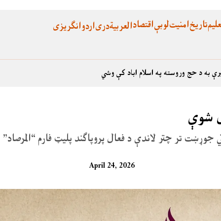
لیم
تاریخ
امنیت
لوبې
اقتصاد
العربية
دری
اردو
انگریزی
رې به د حج وروسته په اسلام اباد کې وشي
ل شوې
تي جوړښت تر چتر لاندې د فعال پروپاګند پلیټ فارم “المرصاد”
April 24, 2026