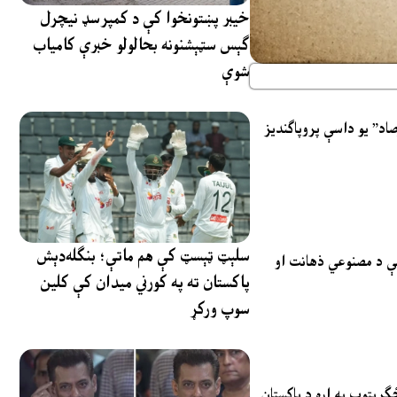
خیبر پښتونخوا کې د کمپرسډ نیچرل
ګېس سټېشنونه بحالولو خبرې کامیاب
شوې
اد” یو داسې پروپاګندیز
سلېټ ټېسټ کې هم ماتې؛ بنګله‌دېش
چې د مصنوعي ذهانت او
پاکستان ته په کورني میدان کې کلین
سوپ ورکړ
ځګړیتوب په اړه د پاکستان