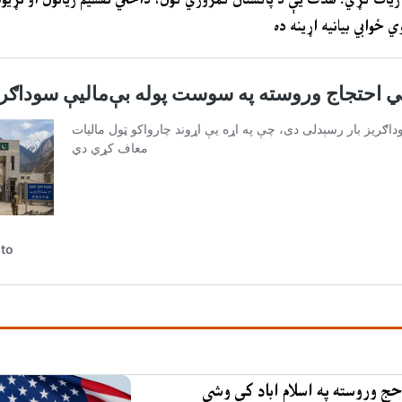
ځوابي بیانیه اړینه ده
حج وروسته په اسلام اباد کې وشي