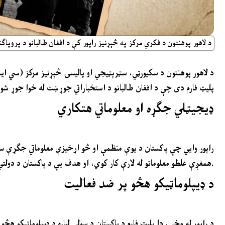
د لاهور پوهنتون د فکري مرکز په څېړنیز راپور کې د افغان طالبانو د پروپاګ
د لاهور پوهنتون د سکیورټي، سټرېټيجي او پالیسۍ څېړنیز مرکز (سي ای
پلیټ فارم دی چې د افغان طالبانو د استخباراتي جوړښت له خوا جوړ ش
ډیجیټلي جګړه او معلوماتي هتکاري
راپور وایي چې پاکستان د یوې منظمې او څو اړخیزې معلوماتي جګړې سره
همغږې غلطو معلوماتو له لارې کار کوي، او هدف یې د پاکستان د دولتي هویت تحریف او نړیوال باور ته زیان رسول دي.
د ډیپلوماټیکو هڅو پر ضد فعالیت
د راپور له مخې، دا پلیټ فارم د پاکستان د سولې لپاره د ډیپلوماټیکو هڅو