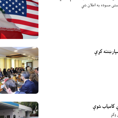
وستی مسوده به اعلان شي
ې کامیاب شوې
 وکړ