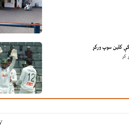
 کې کلین سوپ ورکړ
 کړ
y