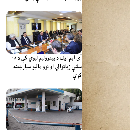
آی ایم ایف د پیټرولیم لیوي کې د ۱۸
سلنې زیاتوالي او نوو مالیو سپارښتنه
کړې