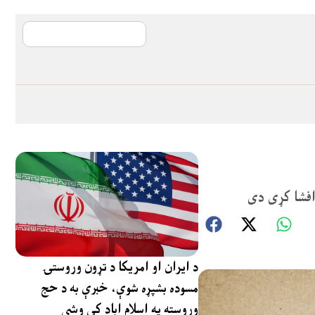
آی ایم ایف د پیټ
 افشا کړی دی
د ایران او امریکا د تړون وروستۍ
مسوده بشپړه شوې، خبرې به د حج
وروسته په اسلام اباد کې وشي