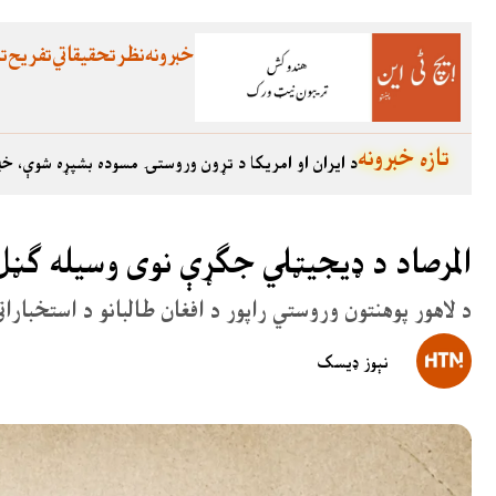
خبرونه
نظر
تحقیقاتي
تفریح
تع
تازه خبرونه
د ایران او امریکا د تړون وروستۍ مسوده بشپړه شوې، خب
المرصاد د ډیجیټلي جګړې نوی وسیله ګڼ
د لاهور پوهنتون وروستي راپور د افغان طالبانو د استخبارا
نېوز ډیسک