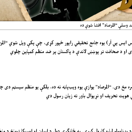
ند وسلې “المرصاد” افشا شوې ده
س ایس پي آر) یوه جامع تحقیقي راپور خپور کړی، چې پکې ویل شوي “المرص
وی او د صحافت تر پوښښ لاندې د پاکستان پر ضد منظم کمپاین چلوي
 مخ دی. “المرصاد” یوازې یوه ویب‌پاڼه نه ده، بلکې یو منظم سیسټم دی 
 د بدنامولو لپاره کارول کېږي. په ځانګړي ډول د ایران او امریکا ترمنځ د من