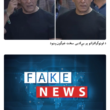
د فوټوګرافرانو پر بې‌ادبۍ سخت غبرګون وښود