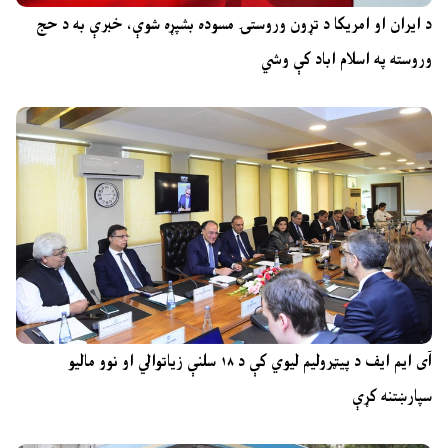
د ایران او امریکا د تړون وروستۍ مسوده بشپړه شوې، خبرې به د حج
وروسته په اسلام اباد کې وشي
آی ایم ایف د پیټرولیم لیوي کې د ۱۸ سلنې زیاتوالي او نوو مالیو
سپارښتنه کړې