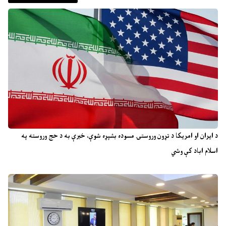
د ایران او امریکا د تړون وروستۍ مسوده بشپړه شوې، خبرې به د حج وروسته په
اسلام اباد کې وشي