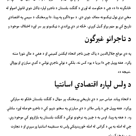
ځانګړنه دا ده چې د حکومت له لوري د ګلګت بلتستان د تاجرو لپاره ټاکل شوي قانوني اصولو له
مخې ترې ټول ټیکسونه معاف شوي دي. د سوداګرو په وینا، دا پرمختګ د سیمې په اقتصادي
تاریخ کې یو مهم پړاو ګڼل کېږي، ځکه تر دې وړاندې د ټیکسونو پر سر اوږد اختلاف موجود و
د تاجرانو غبرګون
په دې موقع جلال‌الدین د پاک چین تاجر اتحاد ایکشن کمیټې او د هغې د عالي شورا مننه
وکړه. هغه وویل چې دا بریا د یوه کس نه، بلکې د ټولې تاجرې ټولنې د ګډې مبارزې او یووالي
نتیجه ده.
د ولس لپاره اقتصادي اسانتیا
د اتحاد ویاند عباس میر د دې تاریخي پرمختګ پر مهال د ګلګت بلتستان خلکو ته مبارکي
ورکړه. هغه وویل چې د ولس ملاتړ د دې مبارزې په سختو شېبو کې د تاجرو حوصله لوړه ساتلې
وه. د هغه په وینا، اوس به د چین په نرخونو توکي د ګلګت بلتستان په بازارونو کې موجود وي،
چې له امله به یې د ګرانۍ له امله ځورېدونکي ولس ته مستقیمه اسانتیا ورسېږي او د تجارت
بهیر به چټک شي