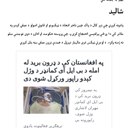
شالید
یادونه کېږي چې تېر کال د پاک چین تاجر اتحاد د ټیکسونو او قانوني اصولو د عملي کېدو په
ملاتړ کې ۶۸ ورځې پرله‌پسې احتجاج کړی و، چې وروسته حکومت او ادارو د دوی غوښتنې منلو
ته ژمنه وکړه. د لومړني ټیکس فری مال‌بار تېرول د همدې تړون عملي بڼه بلل کېږي