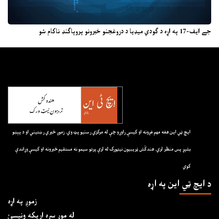
جے ایف-17 په اړه د ګودي میډیا د دروغجنو خبرونو پروپاګنډ ناکام شو
ايچ ټي اين هغه مهم غږونه او کيسې راوړو چې له مرکزي رسنيو پټ وي. زموږ خبري رښتيني او د پېښو
بشپړ پس منظر لري. هندکُش ټريبيون نيټورک له لرې پرتو سيمو نه مستقيم خبرونه او کيسې وړاندې
کوي
د ايچ ټي اين په اړه
زموږ په اړه
له موږ سره اړیکه ونیسئ