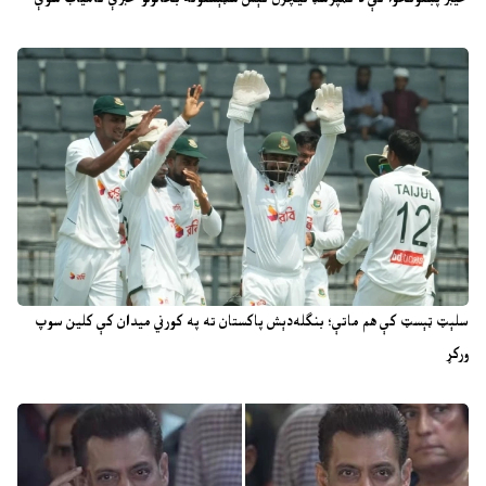
سلېټ ټېسټ کې هم ماتې؛ بنګله‌دېش پاکستان ته په کورني میدان کې کلین سوپ
ورکړ