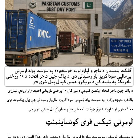
ګلګت بلتستان د تاجرو لپاره لویه خوښخبره؛ په سوست پوله لومړنی
بې‌مالیې سوداګریز بار رسېدلی دی. د پاک چین تاجر اتحاد د ۶۸ ورځني
تحریک په پایله کې د پرېکړو عملي کېدل پیل شوي دي
د پاک چین تاجر اتحاد ایکشن کمیټې د تېر کال ۶۸ ورځني تاریخي احتجاج او اوږدې مبارزې
بالاخره نتیجه ورکړه. په سوست پوله لومړنۍ سوداګریزه مال‌بار رسېدلې چې ټول ټیکسونه ترې
معاف شوي او د اړوند قانوني چوکاټ له مخې بشپړ عملي کېدل یقیني شوي دي
لومړنۍ ټیکس فری کونساینمنټ
د معلوماتو له مخې، په سوست پوله دا لومړنی مال‌بار د مشهور تاجر جلال‌الدین دی. د دې بار