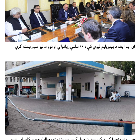
آی ایم ایف د پیټرولیم لیوي کې د ۱۸ سلنې زیاتوالي او نوو مالیو سپارښتنه کړې
خیبر پښتونخوا کې د کمپرسډ نیچرل ګېس سټېشنونه بحالولو خبرې کامیاب شوې