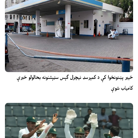
خیبر پښتونخوا کې د کمپرسډ نیچرل ګېس سټېشنونه بحالولو خبرې
کامیاب شوې