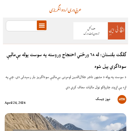
عربي
دری
اردو
انگریزی
ګلګت بلتستان: له ۶۸ ورځني احتجاج وروسته په سوست پوله بې‌مالیې
سوداګري پیل شوه
د سوست په پوله د مشهور تاجر جلال‌الدین لومړنۍ بې‌مالیې سوداګریز بار رسېدلی دی، چې په
اړه یې اړوند چارواکو ټول مالیات معاف کړي دي
نېوز ډیسک
April 24, 2026