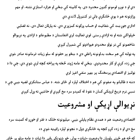
دي او د نورو قومونو ګډون محدود دی. په کابینه کې ښځې او هزاره استازي نشته، او مهم
وزارتونه هم د یوې ځانګړې ډلې تر کنټرول لاندې دي
اداري جوړښت کې شفافیت او حساب ورکونه کمزوري دي. نه پارلمان فعال دی، نه قضايي
خپلواکي شته او نه ازادې رسنۍ قوي فعالیت لري افغانستان د مطبوعاتو د ازادۍ په نړیوالو
شاخصونو کې تر ټولو محدودو هېوادونو کې شمېرل کېږي
په ټولنه کې هم سخت بدلونونه راغلي دي د ښځو پر حقونو له سلو زیات فرمانونه صادر شوي
چې زده کړې او کار محدودوي. ښځې له عامه ژوند څخه په پراخه کچه لرې شوې دي، چې دا د
ټولنیز او اقتصادي پرمختګ پر بهیر منفي اغېز لري
دننه د طالبانو په صفونو کې هم د اختلاف لپاره لږ ځای شته. د عباس ستانکزي قضیه ښيي چې د
نسبي نرم دریځ لرونکي کسان د نفوذ له کمېدو سره مخ کېږي او حاشیې ته وړل کېږي
نړیوالې اړیکې او مشروعیت
اقتصادي وضعیت هم د همدې نظام پایلې ښيي. میلیونونه خلک د فقر او خوړو له کمښت سره
مخ دي او د زده کړو کچه په ځانګړي ډول د نجونو لپاره راټیټه شوې ده
که څه هم ځینې پلویان دا وضعیت «ثبات» بولي، خو شنونکي وايي دا ثبات د عامه منلو پر ځای