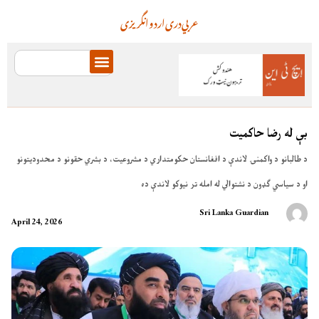
عربي
دری
اردو
انگریزی
بې له رضا حاکميت
د طالبانو د واکمنۍ لاندې د افغانستان حکومتداري د مشروعیت، د بشري حقونو د محدودیتونو
او د سیاسي ګډون د نشتوالي له امله تر نیوکو لاندې ده
Sri Lanka Guardian
April 24, 2026