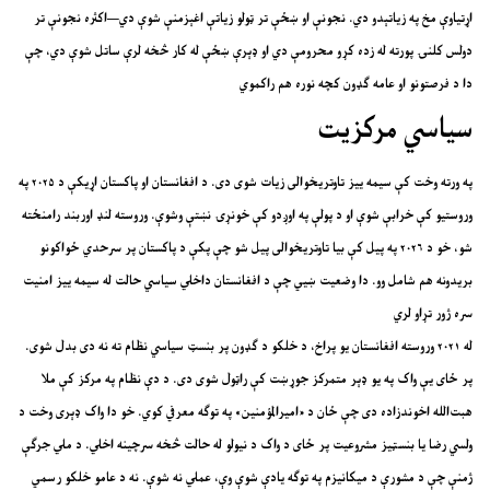
اړتیاوې مخ په زیاتېدو دي. نجونې او ښځې تر ټولو زیاتې اغېزمنې شوې دي—اکثره نجونې تر
دولس کلنۍ پورته له زده کړو محرومې دي او ډېرې ښځې له کار څخه لرې ساتل شوې دي، چې
دا د فرصتونو او عامه ګډون کچه نوره هم راکموي
سیاسي مرکزیت
په ورته وخت کې سیمه ییز تاوتریخوالی زیات شوی دی. د افغانستان او پاکستان اړیکې د ۲۰۲۵ په
وروستیو کې خرابې شوې او د پولې په اوږدو کې خونړۍ نښتې وشوې. وروسته لنډ اوربند رامنځته
شو، خو د ۲۰۲۶ په پیل کې بیا تاوتریخوالی پیل شو چې پکې د پاکستان پر سرحدي ځواکونو
بریدونه هم شامل وو. دا وضعیت ښيي چې د افغانستان داخلي سیاسي حالت له سیمه ییز امنیت
سره ژور تړاو لري
له ۲۰۲۱ وروسته افغانستان یو پراخ، د خلکو د ګډون پر بنسټ سیاسي نظام ته نه دی بدل شوی.
پر ځای یې واک په یو ډېر متمرکز جوړښت کې راټول شوی دی. د دې نظام په مرکز کې ملا
هبت‌الله اخوندزاده دی چې ځان د «امیرالمؤمنین» په توګه معرفي کوي. خو دا واک ډېری وخت د
ولسي رضا یا بنسټیز مشروعیت پر ځای د واک د نیولو له حالت څخه سرچینه اخلي. د ملي جرګې
ژمنې چې د مشورې د میکانیزم په توګه یادې شوې وې، عملي نه شوې. نه د عامو خلکو رسمي