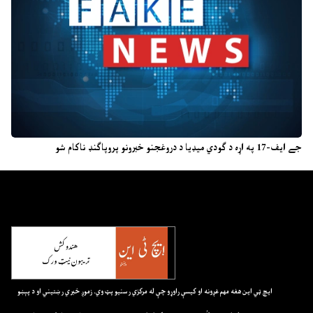
جے ایف-17 په اړه د ګودي میډیا د دروغجنو خبرونو پروپاګنډ ناکام شو
ايچ ټي اين هغه مهم غږونه او کيسې راوړو چې له مرکزي رسنيو پټ وي. زموږ خبري رښتيني او د پېښو