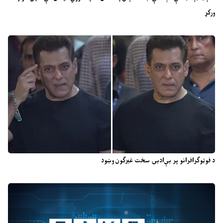
ورکړ
د فوټوګرافرانو پر بې‌ادبۍ سخت غبرګون وښود