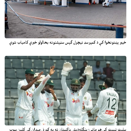
خیبر پښتونخوا کې د کمپرسډ نیچرل ګېس سټېشنونه بحالولو خبرې کامیاب شوې
سلېټ ټېسټ کې هم ماتې؛ بنګله‌دېش پاکستان ته په کورني میدان کې کلین سوپ