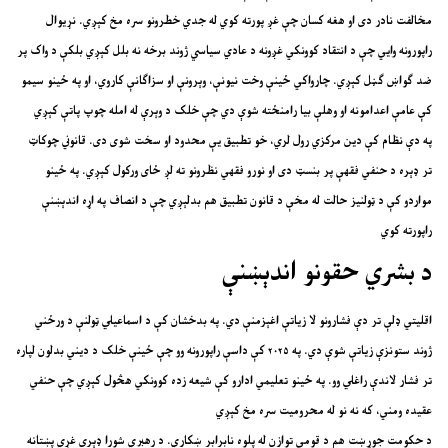
مخالفت نادر دی او هغه کسان چې غږ پورته کوي له جدي خطرونو سره مخ کېږي. نړیوال
راپورونه وايي چې د انتقاد کوونکي غږونه د عادي سیاسي ژوند برخه نه بلل کېږي بلکې د واک پر
ضد ګواښ ګڼل کېږي. چارواکي ځینې وخت نیونې، وېرونې او سزاګانې کاروي، او په ځینو سیمو
کې عامې اعدامونه او وهلې بیا رامنځته شوې دي چې خلک د وېرې له امله چوپ پاتې کېږي
په دې نظام کې دین مرکزي رول لري، خو تطبیق یې محدود او سخت شوی دی. قانوني چوکاټ
تر ډېره د حنفي فقهې پر بنسټ دی او نورو فقهي نظرونو ته لږ ځای ورکول کېږي. په ځینو
مواردو کې د ټولنیز حالت له مخې د قانون تطبیق هم بدلېږي چې د انصاف په اړه اندېښنې
راپورته کوي
د بشري حقونو اندېښنې
اقلیتي ډلې تر دې فشارونو لا زیاتې اغېزمنې دي. په بدخشان کې د اسماعیلي ټولنې د ورځني
ژوند ستونزې زیاتې شوې دي. په ۲۰۲۵ کې داسې راپورونه وو چې ځینې خلک د دیني بدلون لپاره
تر فشار لاندې راغلي وو. په ځینو تعلیمي ادارو کې شیعه زده کوونکي هڅول کېږي چې حنفي
عقیده ومني، که نه نو له محرومیت سره مخ کېږي
د حکومت جوړښت هم د قومي توازن له پلوه نابرابر ښکاري. د رهبري شورا ډېری غړي پښتانه