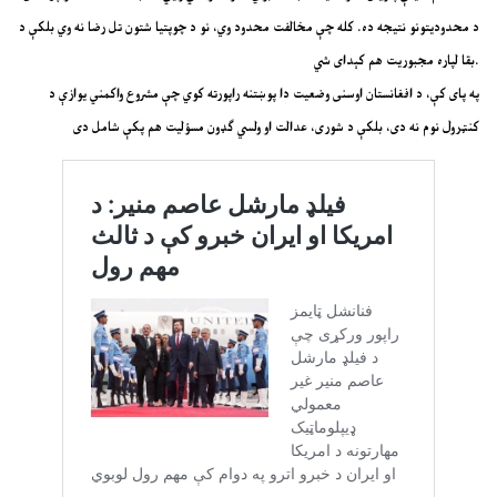
د محدودیتونو نتیجه ده. کله چې مخالفت محدود وي، نو د چوپتیا شتون تل رضا نه وي بلکې د
بقا لپاره مجبوریت هم کېدای شي.
په پای کې، د افغانستان اوسنی وضعیت دا پوښتنه راپورته کوي چې مشروع واکمني یوازې د
کنټرول نوم نه دی، بلکې د شوری، عدالت او ولسي ګډون مسؤلیت هم پکې شامل دی