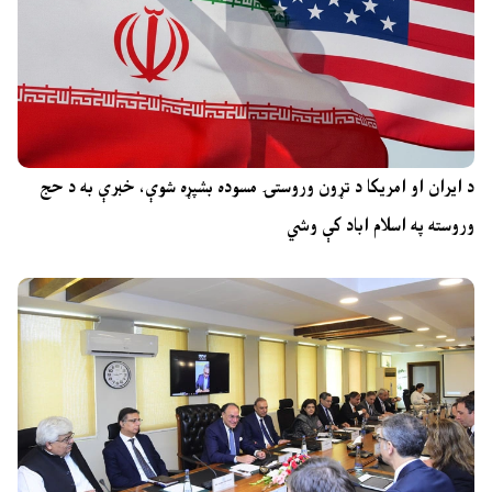
د ایران او امریکا د تړون وروستۍ مسوده بشپړه شوې، خبرې به د حج
وروسته په اسلام اباد کې وشي