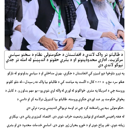
د طالبانو تر واک لاندې د افغانستان د حکومتولۍ نظام د سختو سیاسي
مرکزیت، اداري محدودیتونو او د بشري حقونو د اندېښنو له امله تر جدي
نیوکو لاندې دی
په تېرو شاوخوا دوو لسیزو کې افغانستان د جګړې، بهرني مداخلې او د سیاسي بدلونونو له نازکو
هڅو سره مخ و. د ۲۰۲۱ کال د اګست په میاشت کې د طالبانو بیا واک ته رسېدل—له شلو کلونو
وروسته چې د امریکا په مشرۍ ځواکونو له لوري له واکه لرې شوي وو—یو مهم بدلون و. د کابل د
پخواني حکومت پر ضد اوږدې جګړې وروسته، طالبانو بیا کنټرول ترلاسه کړ او داسې د
حکومتولۍ بڼه یې رامنځته کړه چې تر اوسه نړیوالې اندېښنې ورسره تړلې دي.
له هغه راهیسې اقتصادي او ټولنیز وضعیت خراب شوی دی. اقتصاد کمزوری پاتې دی، بېکاري
زیاته شوې، فقر پراخ شوی او د خوړو بحران ژور شوی دی. اساسي خدمات محدود دي او بشري