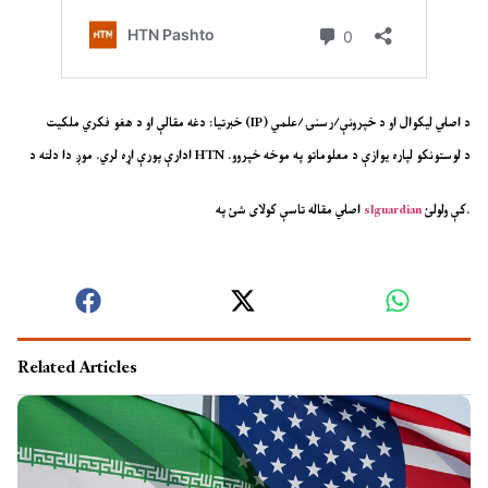
خبرتیا:
دغه مقالې او د هغو فکري ملکیت (IP) د اصلي لیکوال او د خپرونې/رسنۍ/علمي
ادارې پورې اړه لري. موږ دا دلته د HTN د لوستونکو لپاره یوازې د معلوماتو په موخه خپروو.
کې ولولئ.
slguardian
اصلي مقاله تاسې کولای شئ په
Related Articles