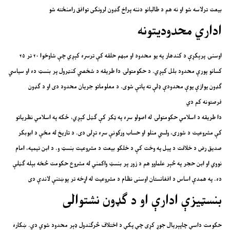
بیعت ترلاسه شو او نه هم د طالبانو دننه پراخ ګډون لرونکی توافق رامنځته شو
اداري محدودیتونه
اوسنۍ پرېکړې د کندهار په یو محدود او مبهم حلقه کې ترسره کېږي چې شاوخوا ۲۰ تر ۲۵
کسانو پورې محدود بلل کېږي. د حکومتولۍ دا طریقه د شخصي کنټرول پر بنسټ ده او سیاسي
ګډون یوازې یوې محدودې ډلې ته پاتې شوی. د معلوماتو جریان محدود دی او د ګډون
فرصتونه کم دي
دا طریقه د اسلامي حکومتولۍ له اصولو سره په ټکر کې ګڼل کېږي، ځکه په اسلامي نظریاتو
کې مشروعیت د شوری، ولسي منلو او حساب ورکونې سره تړلی دی. د تاریخ له مخې د ابوبکر
صدیق رض د خلافت د پیل په وخت کې د خلکو بیعت د مشروعیت بنسټ و. د ابن تیمیه، امام
نووي او ابن حجر په څېر علماوو هم د زور پر بنسټ واکمني له مشروع حکومت څخه بېله ګڼلې
ده. په همدې اساس د افغانستان اوسنی نظام د مشروعیت له اړخه تر پوښتنې لاندې دی
بنسټیزې ادارې او د ګډون نشتوالی
حکومت داسې چاپېریال جوړ کړی چې پکې د اختلاف څرګندول ډېر محدود شوي دي. ښکاره