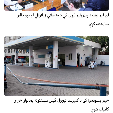
آی ایم ایف د پیټرولیم لیوي کې د ۱۸ سلنې زیاتوالي او نوو مالیو
سپارښتنه کړې
خیبر پښتونخوا کې د کمپرسډ نیچرل ګېس سټېشنونه بحالولو خبرې
کامیاب شوې