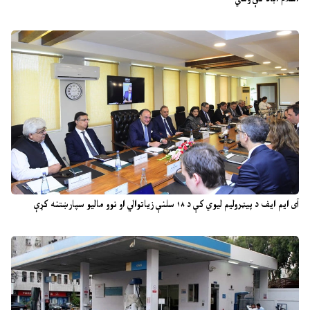
آی ایم ایف د پیټرولیم لیوي کې د ۱۸ سلنې زیاتوالي او نوو مالیو سپارښتنه کړې