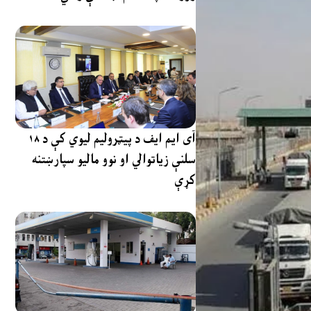
آی ایم ایف د پیټرولیم لیوي کې د ۱۸
سلنې زیاتوالي او نوو مالیو سپارښتنه
کړې