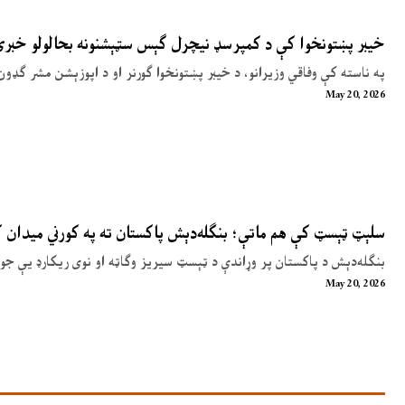
خیبر پښتونخوا کې د کمپرسډ نیچرل ګېس سټېشنونه بحالولو خبر
په ناسته کې وفاقي وزیرانو، د خیبر پښتونخوا ګورنر او د اپوزېشن مشر ګډون
May 20, 2026
سلېټ ټېسټ کې هم ماتې؛ بنګله‌دېش پاکستان ته په کورني میدان
بنګله‌دېش د پاکستان پر وړاندې د ټېسټ سیریز وګاټه او نوی ریکارډ یې جوړ
May 20, 2026