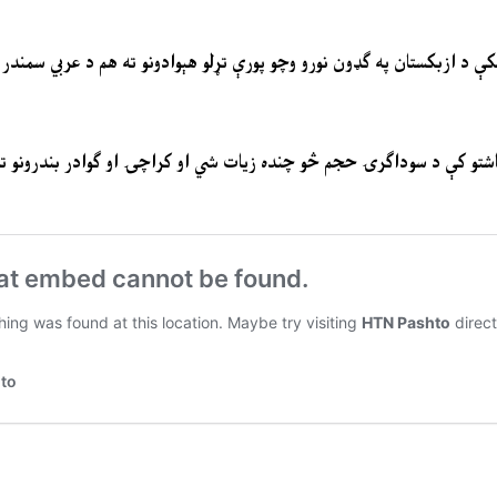
لکې د ازبکستان په ګډون نورو وچو پورې تړلو هېوادونو ته هم د عربي سمندر
یاشتو کې د سوداګرۍ حجم څو چنده زیات شي او کراچۍ او ګوادر بندرونو ته