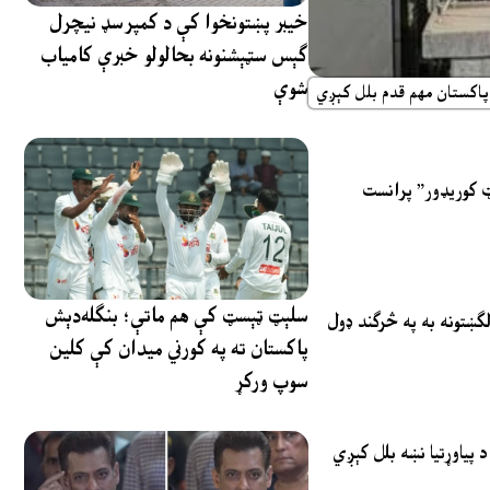
خیبر پښتونخوا کې د کمپرسډ نیچرل
ګېس سټېشنونه بحالولو خبرې کامیاب
شوې
د پاکستان مهم قدم بلل کېږي
ټ کوریډور” پرانست
سلېټ ټېسټ کې هم ماتې؛ بنګله‌دېش
لګښتونه به په څرګند ډول
پاکستان ته په کورني میدان کې کلین
سوپ ورکړ
پیاوړتیا نښه بلل کېږي