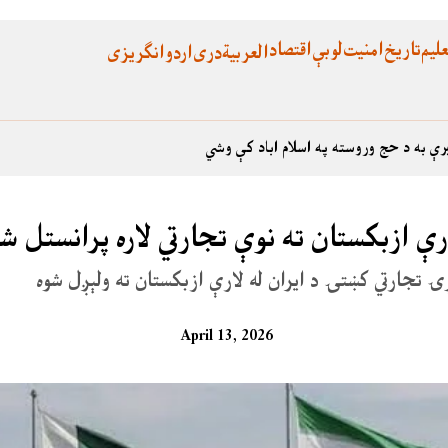
لیم
تاریخ
امنیت
لوبې
اقتصاد
العربية
دری
اردو
انگریزی
رې به د حج وروسته په اسلام اباد کې وشي
ې ازبکستان ته نوې تجارتي لاره پرانستل شو
ړۍ تجارتي کښتۍ د ایران له لارې ازبکستان ته ولېږل شوه
April 13, 2026