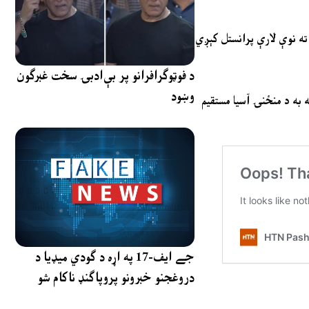
 ته نوې لارې پرانستل کېږي
د فوټوګرافرانو پر بې‌ادبۍ سخت غبرګون
وښود
 به د منځنۍ آسیا مستقیم
جے ایف-17 په اړه د ګودي میډیا د
دروغجنو خبرونو پروپاګنډ ناکام شو