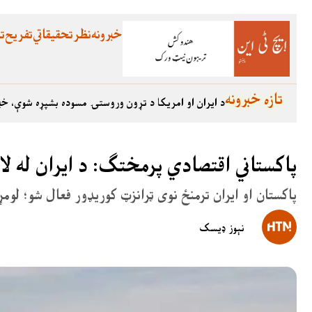
خبرونه
نظر
تحقیقاتي
تفریح
تع
تازه خبرونه
د ایران او امریکا د تړون وروستۍ مسوده بشپړه شوې، خب
پاکستاني اقتصادي پرمختګ: د ایران له لار
پاکستان او ایران ترمنځ نوی ټرانزټ کوریډور فعال شو؛ لوم
نېوز ډیسک