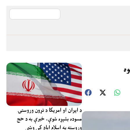
آی ایم ایف د پیټ
ه
د ایران او امریکا د تړون وروستۍ
مسوده بشپړه شوې، خبرې به د حج
وروسته په اسلام اباد کې وشي