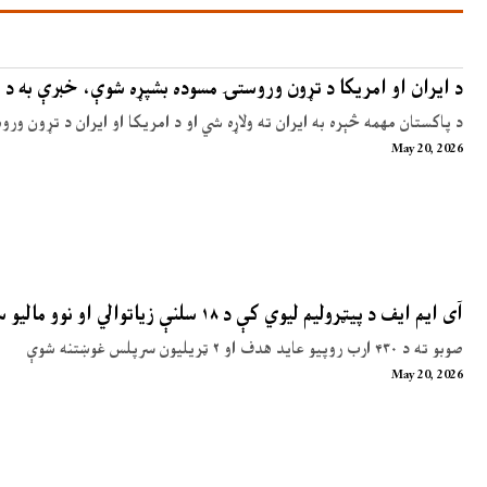
د ایران او امریکا د تړون وروستۍ مسوده بشپړه شوې، خبرې به د 
د پاکستان مهمه څېره به ایران ته ولاړه شي او د امریکا او ایران د تړون ور
May 20, 2026
آی ایم ایف د پیټرولیم لیوي کې د ۱۸ سلنې زیاتوالي او نوو مالیو سپارښتنه کړې
صوبو ته د ۴۳۰ ارب روپیو عاید هدف او ۲ ټریلیون سرپلس غوښتنه شوې
May 20, 2026