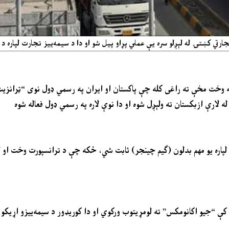
جارتي کښتۍ له لېږلو سره یې عملي پړاو پیل شو او دا د سیمه‌ییز تجارت لپاره 
ه وخت مخې ته راغی کله چې پاکستان او ایران په رسمي ډول نوی “ټرانزی
لارې ازبکستان ته ولېږل شوه او دا نوې لاره په رسمي ډول فعاله شوه
رسي لپاره یو مهم بدلون (ګیم چینجر) ثابت شي، ځکه چې د ترانسپورت وخت او 
“جیو اکانومکس” ته لومړیتوب ورکوي او دا کوریډور د سیمه‌ییزو اړیکو د 