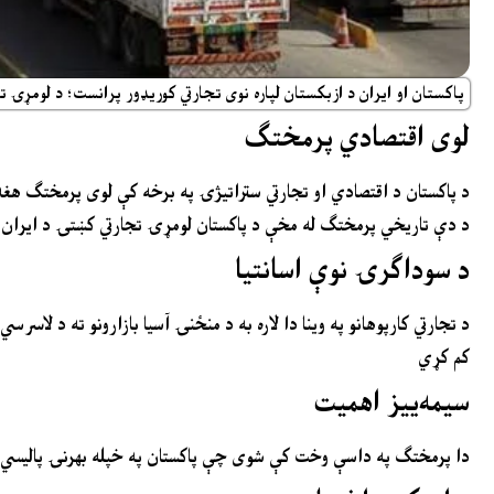
پاکستان او ایران د ازبکستان لپاره نوی تجارتي کوریډور پرانست؛ د لومړۍ ت
لوی اقتصادي پرمختګ
د پاکستان د اقتصادي او تجارتي ستراتیژۍ په برخه کې لوی پرمختګ هغ
د دې تاریخي پرمختګ له مخې د پاکستان لومړۍ تجارتي کښتۍ د ایران له 
د سوداګرۍ نوې اسانتیا
د تجارتي کارپوهانو په وینا دا لاره به د منځنۍ آسیا بازارونو ته د لاس
کم کړي
سیمه‌ییز اهمیت
دا پرمختګ په داسې وخت کې شوی چې پاکستان په خپله بهرنۍ پالیسي کې 