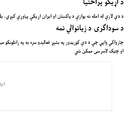
د اړیکو پراختیا
د دې لارې له امله نه یوازې د پاکستان او ایران اړیکې پیاوړې کېږي، ب
د سوداګرۍ د زیاتوالي تمه
چارواکي وایي چې د دې کوریډور په بشپړ فعالېدو سره به په راتلونکو م
او چټک لاسرسی ممکن شي