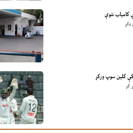
ې کامیاب شوې
 وکړ
 کې کلین سوپ ورکړ
 کړ