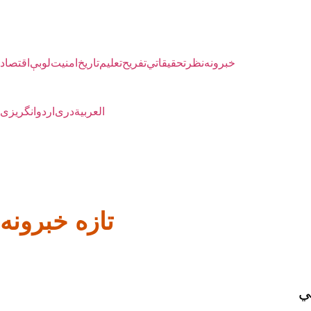
خبرونه
نظر
تحقیقاتي
تفریح
تعلیم
تاریخ
امنیت
لوبې
اقتصاد
العربية
دری
اردو
انگریزی
تازه خبرونه
ي