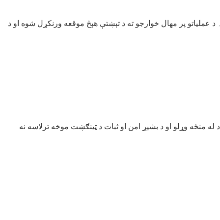
و له مخې ترسره شول۔ د عملیاتو پر مهال خوارجو ته د تېښتې هېڅ موقعه ورنکړل شوه او د
 له منځه وړلو او د بشپړ امن او ثبات د ټینګښت موخه ترلاسه نه