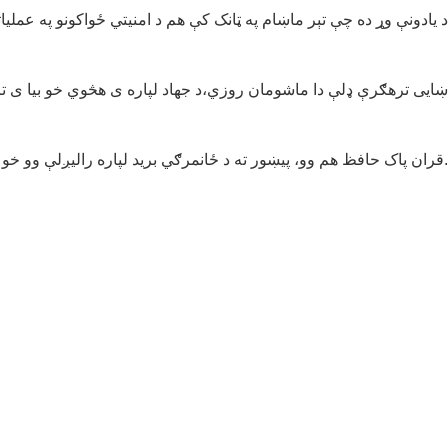
قران پاک حافظ هم وو، پیښور ته د ځانمرګي برید لپاره رالیږلې وو خو له امنیتي ادارو له لوري په پیښور کې ونیول شو.