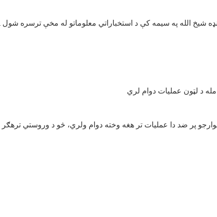
ا عملیات د اکتوبر په ۲۴مه د لکي مروت د وانډه شیخ الله په سیمه کې د استخباراتي معلومات
خوارجو پر ضد دا عملیات تر هغه وخته دوام ولري، څو د وروستي ترهګر د