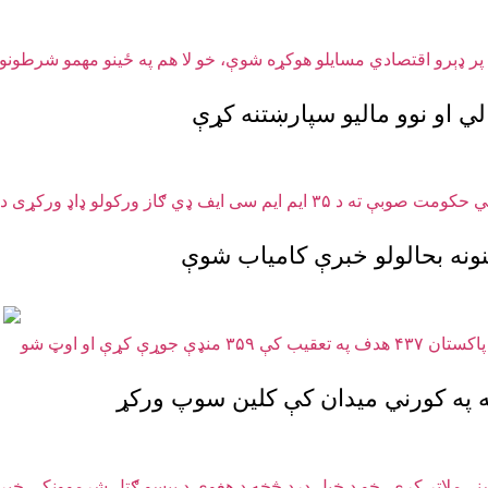
ونه بحالولو خبرې کامیاب شوې
 په کورني میدان کې کلین سوپ ورکړ