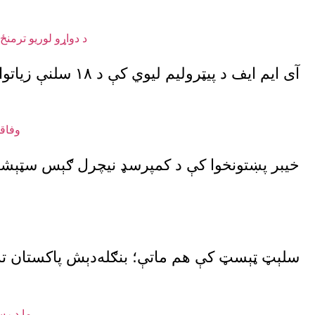
آی ایم ایف د پیټرولیم لیوي کې د ۱۸ سلنې زیاتوالي او نوو مالیو سپارښتنه کړې
خیبر پښتونخوا کې د کمپرسډ نیچرل ګېس سټېشن
سلېټ ټېسټ کې هم ماتې؛ بنګله‌دېش پاکستان ته