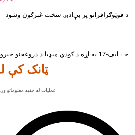
د فوټوګرافرانو پر بې‌ادبۍ سخت غبرګون وښود
جے ایف-17 په اړه د ګودي میډیا د دروغجنو خبرونو پروپاګنډ ناکام شو
ټانک کې له منځ
عملیات له خفیه معلوماتو و