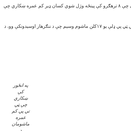
د یادونې وړ ده چې تېر ماښام په ټانک کې هم د امنیتي ځواکونو په عملیاتو کې د هند تر ملاتړ لاندې ۸ خوارج وژل شوي وو،باید ده اهم اوویل شی چې ۸ ترهګرو کې پینځه وژل شوي کسان ډیر کم عمره ښکاري چې
ښایی ترهګرې ډلې دا ماشومان روزي،د جهاد لپاره ی هڅوي خو بیا ی ترهګريز بریدونو لپاره کاروي،په دې روستیو کې هم د افغانستان لوري ټي ټي پي ډلې یو ۱۷کلن ماشوم وسیم چې د ننګرهار اوسیدونکې وو، د
په انځور
کې
ښکاري
چې ټي
تي پي کم
عمره
ماشومان
د