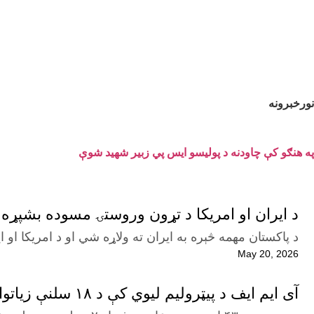
نورخبرونه
په هنګو کې چاودنه د پولیسو ایس پي زبیر شهید شوې
د ایران او امریکا د تړون وروستۍ مسوده بشپړه
د پاکستان مهمه څېره به ایران ته ولاړه شي او د امریکا ا
May 20, 2026
آی ایم ایف د پیټرولیم لیوي کې د ۱۸ سلنې زیاتوالي او نوو مالیو سپارښتنه کړې