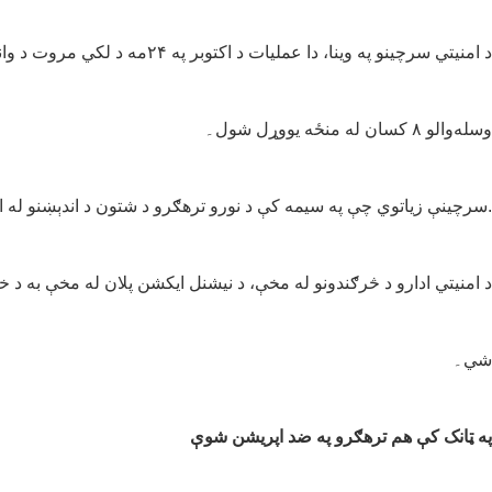
د امنیتي سرچینو په وینا، د
وسله‌والو ۸ کسان له منځه یووړل شول۔
سرچینې زیاتوي چې په سیمه کې د نورو ترهګرو د شتون د اندېښنو له امله د لټون عملیات دوام لري.
د امنیتي ادارو د څرګندونو له مخې، د نیشنل ایکشن پلان له مخې به د 
شي۔
په ټانک کې هم ترهګرو په ضد اپریشن شوې