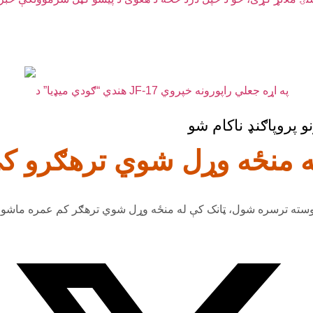
ه وړل شوي ترهګرو کې ۵ ماشومان هم شامل
روسته ترسره شول، ټانک کې له منځه وړل شوي ترهګر کم عمره ماشوم