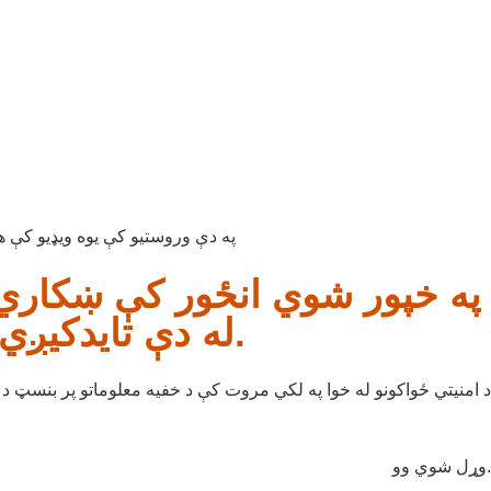
په خپور شوي انځور کې ښکاري
له دې تایدکیږي چې ترهګر کم عمره ماشومان د ځانمرګي بریدونو لپاره تیاروي.
وړل شوي وو.