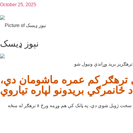
October 25, 2025
نېوز ډیسک
 ترهګر کم عمره ماشومان دي،
د امنیتي ځواکونو له خوا په لکي مروت کې د خفیه معلوماتو پر بنسټ د خوارجو پر ضد عملیات ترسره شوي، چې پکې ۸ خوارج وژل شوي او ۵ سخت ژوبل شوي دي، په ټانک کې هم وړمه ورځ ۸ ترهګر له منځه