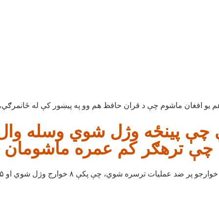
 چې پینځه وژل شوي وسله وال