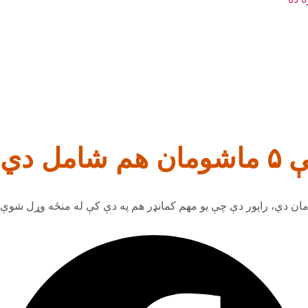
 دي
ان دي، راپور دې چې یو مهم کمانډر هم په دې کې له منځه وړل شوې