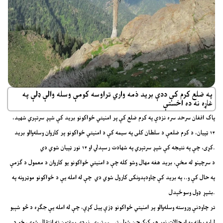
په ضلع کرم کې ددې برید ذمه واري تراوسه کومې وسله والې ډلې په
غاړه نه ده اخستې
پاک افغان سرحد سره نزدې په کرم ضلع کې پر امنیتي ځواکونو برید کې شپږ سرتېري شهید،
۱۴ ټپیان، د کرم ضلعې د سلطان کلی په سیمه کې د امنیتي ځواکونو پر کاروان وسله‌والو برید
کړی، چې په نتیجه کې شپږ سرتېري په شهادت رسېدلي او ۱۴ نور ټپیان شوي دي.
د سرچینو له مخې، برید هغه مهال وشو کله چې د امنیتي ځواکونو یو کاروان د معمول د ګزمې
په حال کې و.، په برید کې چاودېدونکی کارول شوي دي چې له امله یې د ځواکونو موټرونه په
بشپړ ډول وسوځېدل.
تر چاودنې وروسته وسله‌والو پر امنیتي ځواکونو ډزې پيل کړې، چې له امله یې جګړه د څو شېبو
لپاره روانه وه او حالات نور هم کړکېچن شول.ټپي سرتېري نږدې روغتون ته انتقال شوي، خو د