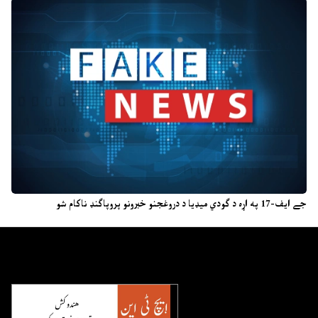
جے ایف-17 په اړه د ګودي میډیا د دروغجنو خبرونو پروپاګنډ ناکام شو