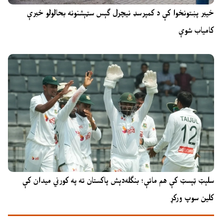
خیبر پښتونخوا کې د کمپرسډ نیچرل ګېس سټېشنونه بحالولو خبرې
کامیاب شوې
سلېټ ټېسټ کې هم ماتې؛ بنګله‌دېش پاکستان ته په کورني میدان کې
کلین سوپ ورکړ