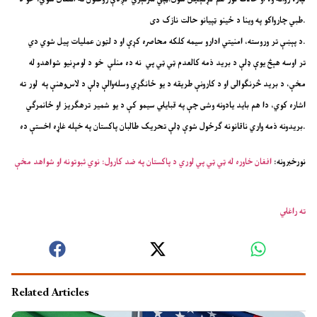
طبي چارواکو په وینا د ځینو ټپیانو حالت نازک دی.
د پېښې تر وروسته، امنیتي ادارو سیمه کلکه محاصره کړې او د لټون عملیات پیل شوي دي.
تر اوسه هېڅ یوې ډلې د برید ذمه کالعدم ټي ټي پي نه ده منلې خو د لومړنیو شواهدو له
مخې، د برید څرنګوالی او د کارونې طریقه د یو ځانګړي وسله‌والې ډلې د لاس‌وهنې په لور ته
اشاره کوي، دا هم باید یادونه وشی چې په قبایلي سیمو کې د یو شمیر ترهګریز او ځانمرګي
بریدونه ذمه واري ناقانونه ګرځول شوې ډلې تحریک طالبان پاکستان په خپله غاړه اخستې ده.
نورخبرونه:
افغان خاوره له ټي ټي پي لوري د پاکستان په ضد کارول: نوي ثبوتونه او شواهد مخې
ته راغلي
Related Articles