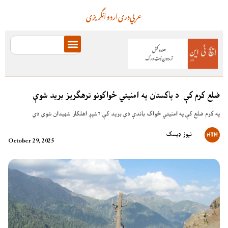
عربي
دری
اردو
انگریزی
ضلع کرم کې د پاکستان په امنیتي ځواکونو ترهګریز برید شوې
په کرم ضلع کې په امنیتي ځواک باندې دې برید کې ۶شپږ اهلکار شهیدان شوي دي
نېوز ډیسک
October 29, 2025