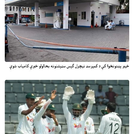
خیبر پښتونخوا کې د کمپرسډ نیچرل ګېس سټېشنونه بحالولو خبرې کامیاب شوې