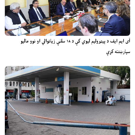
آی ایم ایف د پیټرولیم لیوي کې د ۱۸ سلنې زیاتوالي او نوو مالیو
سپارښتنه کړې