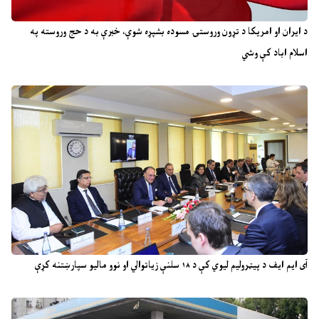
د ایران او امریکا د تړون وروستۍ مسوده بشپړه شوې، خبرې به د حج وروسته په
اسلام اباد کې وشي
آی ایم ایف د پیټرولیم لیوي کې د ۱۸ سلنې زیاتوالي او نوو مالیو سپارښتنه کړې