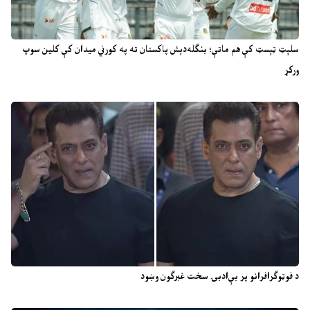
سلېټ ټېسټ کې هم ماتې؛ بنګله‌دېش پاکستان ته په کورني میدان کې کلین سوپ
ورکړ
د فوټوګرافرانو پر بې‌ادبۍ سخت غبرګون وښود