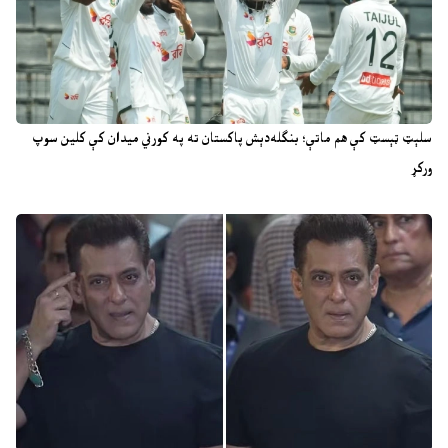
سلېټ ټېسټ کې هم ماتې؛ بنګله‌دېش پاکستان ته په کورني میدان کې کلین سوپ
ورکړ