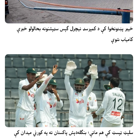
خیبر پښتونخوا کې د کمپرسډ نیچرل ګېس سټېشنونه بحالولو خبرې
کامیاب شوې
سلېټ ټېسټ کې هم ماتې؛ بنګله‌دېش پاکستان ته په کورني میدان کې