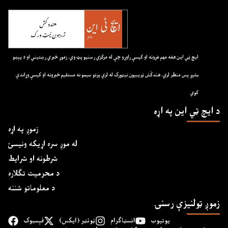
ايچ ټي اين هغه مهم غږونه او کيسې راوړو چې له مرکزي رسنيو پټ وي. زموږ خبري رښتيني او د پېښو
بشپړ پس منظر لري. هندکُش ټريبيون نيټورک له لرې پرتو سيمو نه مستقيم خبرونه او کيسې وړاندې
کوي
د ايچ ټي اين په اړه
زموږ په اړه
له موږ سره اړیکه ونیسئ
شرطونه او شرایط
د محرمیت تګلاره
د معلوماتو شننه
زموږ ټولنیزې رسنۍ
یوتیوب
انسټاګرام
ټوئټر (ایکس)
فېسبوک