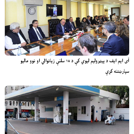
آی ایم ایف د پیټرولیم لیوي کې د ۱۸ سلنې زیاتوالي او نوو مالیو
سپارښتنه کړې