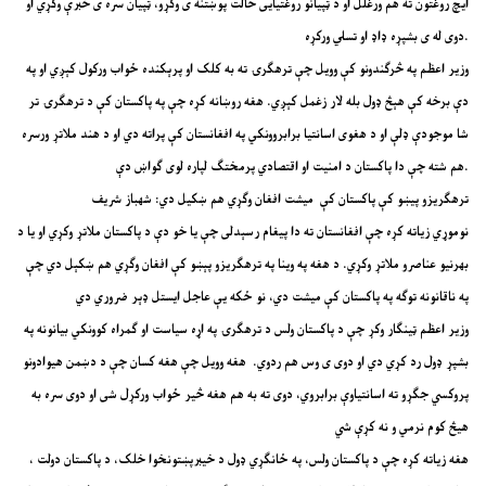
ایچ روغتون ته هم ورغلل او د ټپیانو روغتیایی حالت پوښتنه ی وکړو، ټپيان سره ی خبرې وکړي او
دوی له ی بشپړه ډاډ او تسلي ورکړه.
وزیر اعظم په څرګندونو کې وویل چې ترهګرۍ ته به کلک او پرېکنده ځواب ورکول کېږي او په
دې برخه کې هېڅ ډول بله لار زغمل کېږي. هغه روښانه کړه چې په پاکستان کې د ترهګرۍ تر
شا موجودې ډلې او د هغوی اسانتیا برابروونکي په افغانستان کې پراته دي او د هند ملاتړ ورسره
هم شته چې دا پاکستان د امنیت او اقتصادي پرمختګ لپاره لوی ګواښ دې.
ترهګریزو پیښو کې پاکستان کې میشت افغان وګړي هم ښکیل دي: شهباز شریف
نوموړي زیاته کړه چې افغانستان ته دا پیغام رسېدلی چې یا خو دې د پاکستان ملاتړ وکړي او یا د
بهرنیو عناصرو ملاتړ وکړي. د هغه په وینا په ترهګریزو پېښو کې افغان وګړي هم ښکېل دي چې
په ناقانونه توګه په پاکستان کې میشت دي، نو ځکه یې عاجل ایستل ډېر ضروري دي
وزیر اعظم ټینګار وکړ چې د پاکستان ولس د ترهګرۍ په اړه سیاست او ګمراه کوونکي بیانونه په
بشپړ ډول رد کړي دي او دوی ی وس هم ردوي. هغه وویل چې هغه کسان چې د دښمن هیوادونو
پروکسي جګړو ته اسانتیاوې برابروي، دوی ته به هم هغه څیر ځواب ورکړل شی او دوی سره به
هیڅ کوم نرمي و نه کړې شي
هغه زیاته کړه چې د پاکستان ولس، په ځانګړي ډول د خیبرپښتونخوا خلک، د پاکستان دولت ،