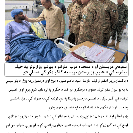
سعودي عربستان او د متحده عرب اماراتو د بهرنیو وزارتونو په خپلو
بیانونه کې د جنوبي وزیرستان برید په کلکو ټکو کې غندلې دې
د پاکستان وزیر اعظم او فیلډ مارشل سید عاصم منیر، د پوځ لوی درستیز وړمه ورځ د بنو سیمې
ته په یو بیړني سفر لاړل. هغوی د ترهګرۍ پر ضد د جګړې په اړه تابیا شوې یوې لوی امنیتي
غونډه کې ګډون وکړ. د امنیتي سرچینو په وینا په دې غونډه کې په هیواد کې د روان امنیتي
وضعیت او د ترهګرۍ ضد اقداماتو په اړه تفصیلي خبرې وشوې
وزیر اعظم او فیلډ مارشل د جنوبي وزیرستان په عملیاتو کې د شهید شویو ۱۲ سرتېرو د جنازې
لمونځ کې هم ګډون وکړ او د شهیدانو قربانیو ته یې درناوی وړاندې کړو، لوړپوړي مشرانو سي ایم