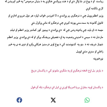
ریاست او د پوځ تر شا ولاړ دي او د هند پروکسي جګړې به د بنیان مرصوص” په څیر اپریشن له
لارې ناکامه کړي
وزیر اعظم وویل چې د ترهګرۍ پر وړاندې د لا اغېزمن ځواب لپاره هر ډول ضروري اداري او
قانوني ګامونه به سمدستي پورته کېږي چې ترهګرو له ماتې ورکړل شي
مهمه ده او باید چې یادونه وشی چې له دې وړاندې د پېښور کور کمانډر وزیر اعظم او فیلډ
مارشل ته د سیمې د امنیتي وضعیت په اړه تفصیلي بریفنګ ورکړ او له دې وړاندې وزیر اعظم
شهباز شریف ته د بنو په کنټونمنټ کې د پوځ لوی درستیز هرکلې وکړو او دوی ته ی په خیر
راغلې او ستړي مشي اوویل
نورخبرونه
د بارډر بل اړخ څخه ترهګري او په ملګري ملتونو کې د پاکستان دریځ
د پاکستان لویه سفارتي بریا:امریکا لوري بي ایل اې ترهګره ډله ګرځول