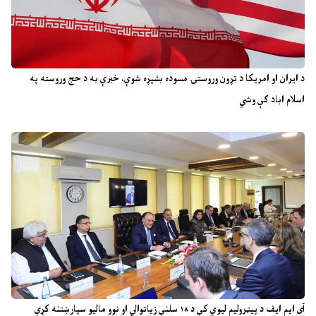
د ایران او امریکا د تړون وروستۍ مسوده بشپړه شوې، خبرې به د حج وروسته په
اسلام اباد کې وشي
آی ایم ایف د پیټرولیم لیوي کې د ۱۸ سلنې زیاتوالي او نوو مالیو سپارښتنه کړې