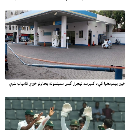
خیبر پښتونخوا کې د کمپرسډ نیچرل ګېس سټېشنونه بحالولو خبرې کامیاب شوې