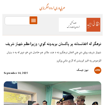
عربي
دری
اردو
انگریزی
ترهګر له افغانستانه پر پاکستان بریدونه کوي: وزیراعظم شهباز شریف
شهباز شریف ویلي دي چې افغان ترهګرو ته د هند ملاتړ هم حاصل دې خو دوی له به د بنیان
المرصوص په څیر اپریشن له لارې ماتې ورکړو
نېوز ډیسک
September 14, 2025