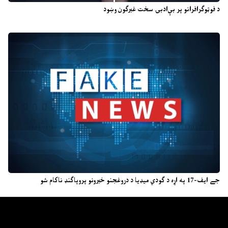
د فوټوګرافرانو پر بې‌ادبۍ سخت غبرګون وښود
جے ایف-17 په اړه د ګودي میډیا د دروغجنو خبرونو پروپاګنډ ناکام شو