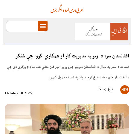
عربي
دری
اردو
انگریزی
افغانستان سره د اوبو په مدیریت کار او همکاري کوو: جې شنکر
هند ته د سفر په مهال د افغانستان بهرنیو چارو وزیر امیرخان متقي هند ته ډاډ ورکړې دې چې
د افغانستان خاوره به د هیڅ کوم هیواد په ضد نه کارول کیږي
نېوز ډیسک
October 10, 2025