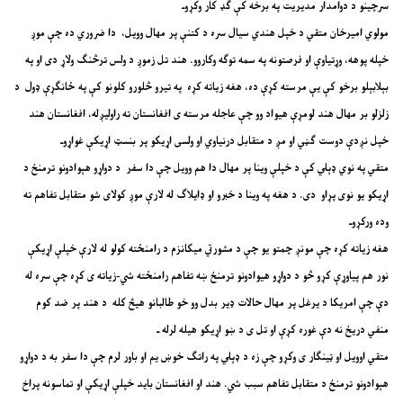
سرچینو د دوامدار مدیریت په برخه کې ګډ کار وکړوـ
مولوي امیرخان متقي د خپل هندي سیال سره د کتنې پر مهال وویل، دا ضروري ده چې موږ
خپله پوهه، وړتیاوې او فرصتونه په سمه توګه وکاروو. هند تل زموږ د ولس ترڅنګ ولاړ دی او په
بېلابېلو برخو کې یې مرسته کړې ده، هغه زیاته کړه په تیرو څلورو کلونو کې په ځانګړې ډول د
زلزلو بر مهال هند لومړې هیواد وو چې عاجله مرسته ی افغانستان ته راولیږله، افغانستان هند
خپل نږدې دوست ګڼي او مږ د متقابل درنیاوي او ولسی اړیکو پر بنسټ اړیکې غواړوـ
متقي په نوي‌ ډېلي کې د خپلې وینا پر مهال دا هم وویل چې دا سفر د دواړو هېوادونو ترمنځ د
اړیکو یو نوی پړاو دی. د هغه په وینا د خبرو او ډایلاګ له لارې موږ کولای شو متقابل تفاهم ته
وده ورکړوـ
هغه زیاته کړه چې مونږ چمتو یو چې د مشورتي میکانزم د رامنځته کولو له لارې خپلې اړیکې
نور هم پیاوړې کړو څو د دواړو هیوادونو ترمنځ ښه تفاهم رامنځته شي-زیاته ی کړه چې سره له
دې چې امریکا د یرغل پر مهال حالات ډیر بدل وو خو طالبانو هیڅ کله د هند پر ضد کوم
منفي دریځ نه دې غوره کړې او تل ی د ښو اړیکو هیله لرله ـ
متقي اوویل او ټینګار ی وکړو چې زه د ډېلي په راتګ خوښ یم او باور لرم چې دا سفر به د دواړو
هېوادونو ترمنځ د متقابل تفاهم سبب شي. هند او افغانستان باید خپلې اړیکې او تماسونه پراخ