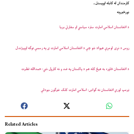
کارمندان له کابله اوویستل ـ
نورخبرونه
د افغانستان اسلامي امارت ستره سیاسي او سفارتي بریا
روس د نړۍ لومړې هیواد شو چې د افغانستان اسلامي امارت ی په رسمې توګه اوپیژندل
د افغانستان خاوره به هیڅ کله هم د پاکستان په ضد و نه کارول شي: حمدالله فطرت
ټرمپ لوري افغانستان ته ګواښ: اسلامي امارت کلک غبرګون ښودلې
Related Articles