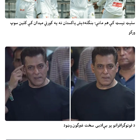
سلېټ ټېسټ کې هم ماتې؛ بنګله‌دېش پاکستان ته په کورني میدان کې کلین سوپ
ورکړ
د فوټوګرافرانو پر بې‌ادبۍ سخت غبرګون وښود