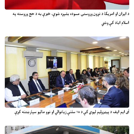
د ایران او امریکا د تړون وروستۍ مسوده بشپړه شوې، خبرې به د حج وروسته په
اسلام اباد کې وشي
آی ایم ایف د پیټرولیم لیوي کې د ۱۸ سلنې زیاتوالي او نوو مالیو سپارښتنه کړې