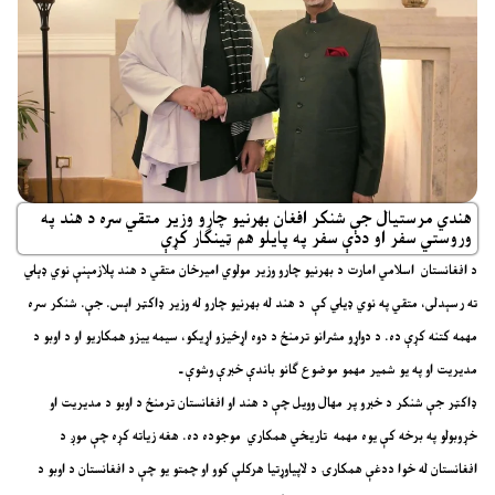
هندي مرستیال جې شنکر افغان بهرنیو چارو وزیر متقي سره د هند په
وروستي سفر او ددې سفر په پایلو هم ټینګار کړې
د افغانستان اسلامي امارت د بهرنیو چارو وزیر مولوي امیرخان متقي د هند پلازمېنې نوي‌ ډېلي
ته رسېدلی، متقي په نوي ډیلي کې د هند له بهرنیو چارو له وزیر ډاکټر اېس. جې. شنکر سره
مهمه کتنه کړې ده. د دواړو مشرانو ترمنځ د دوه اړخیزو اړیکو، سیمه‌ ییزو همکاریو او د اوبو د
مدیریت او په یو شمیر مهمو موضوع ګانو باندې خبرې وشوې ـ
ډاکټر جې شنکر د خبرو پر مهال وویل چې د هند او افغانستان ترمنځ د اوبو د مدیریت او
خړوبولو په برخه کې یوه مهمه تاریخي همکاري موجوده ده. هغه زیاته کړه چې موږ د
افغانستان له خوا ددغې همکارۍ د لاپیاوړتیا هرکلې کوو او چمتو یو چې د افغانستان د اوبو د