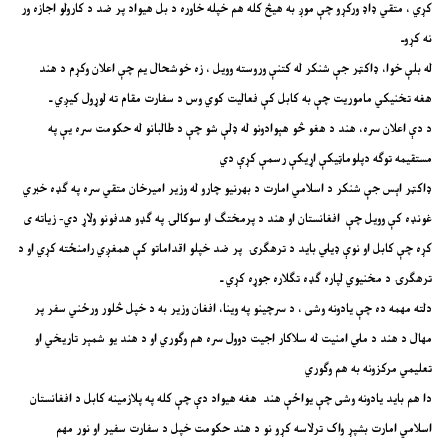
کړي ، متقي ډاډ ورکړو چې موږ به هیڅ کله هم خپله خاوره د بل هیواد پر ضد د کارولو اجازه ور
نه کړوـ
له بلې خوا، ډاکټر جې شنکر له کتنې وروسته وویل ، زه خوشحال یم چې اعلان وکړم د هند
هغه تخنیکي ماموریت چې به کابل کې فعالیت کوي وس د سفارت مقام ته لوړول کیږي ـ
د دې اعلان سره، هند د هغو څو هېوادونو له ډلې شو چې د طالبانو له حکومت سره یې په
مستقیمه توګه دپلوماټیکې اړیکې رسمې کړې دي
ډاکټر اېس جې شنکر د اسلامي امارت د بهرنیو چارو له وزیر امیرخان متقي سره په ګډه خبري
غونډه کې وویل چې افغانستان او هند د پرمختګ او سوکالۍ په ګډو هدفونو ولاړ دي- زیاته ی
کړه چې کابل او نوې ډیلي باید د ترهګرۍ پر ضد خپلو اقداماتو کې همغږي رامنځته کړي او د
ترهګرۍ د مخنیوي لپاره ګډه تګلاره جوړه کړي ـ
دلته مهمه ده چې یادونه وشی ، د سرچینو په وینا، افغان وزیر به د خپل څلور ورځني سفر پر
مهال د هند د ملي امنیت له سلاکار اجیت دوول سره هم وګوري او د هند یو شمېر تاریخي او
تعلیمي مرکزونه به هم وګوري
دا هم باید یادونه وشی چې یواځې هند هغه هیواد دې چې کله په پلازمینه کابل د افغانستان
اسلامي امارت بشپړ واک ترلاسه کړو نو د هند حکومت خپل د سفارت سفیر او نور مهم