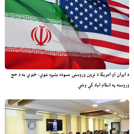
د ایران او امریکا د تړون وروستۍ مسوده بشپړه شوې، خبرې به د حج
وروسته په اسلام اباد کې وشي