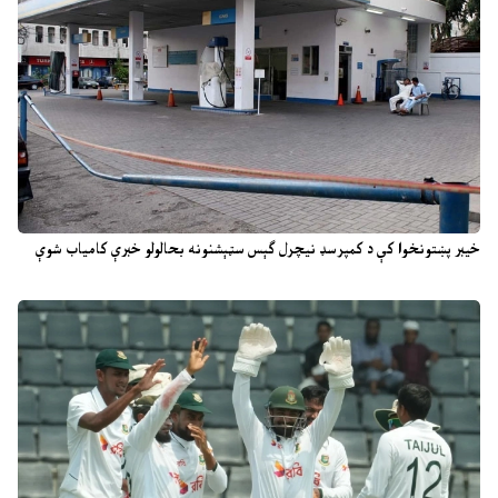
خیبر پښتونخوا کې د کمپرسډ نیچرل ګېس سټېشنونه بحالولو خبرې کامیاب شوې