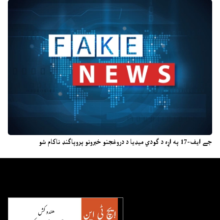
جے ایف-17 په اړه د ګودي میډیا د دروغجنو خبرونو پروپاګنډ ناکام شو