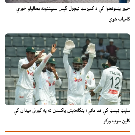
خیبر پښتونخوا کې د کمپرسډ نیچرل ګېس سټېشنونه بحالولو خبرې
کامیاب شوې
سلېټ ټېسټ کې هم ماتې؛ بنګله‌دېش پاکستان ته په کورني میدان کې
کلین سوپ ورکړ