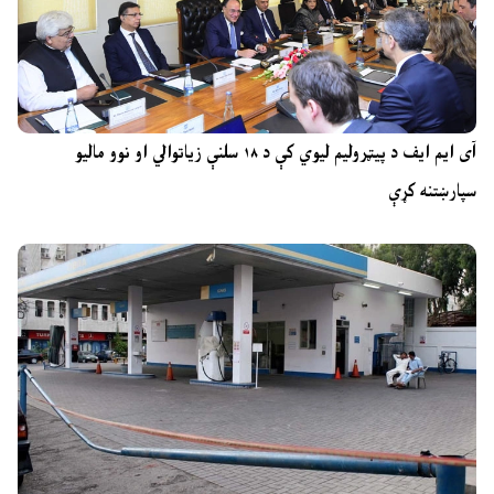
آی ایم ایف د پیټرولیم لیوي کې د ۱۸ سلنې زیاتوالي او نوو مالیو
سپارښتنه کړې