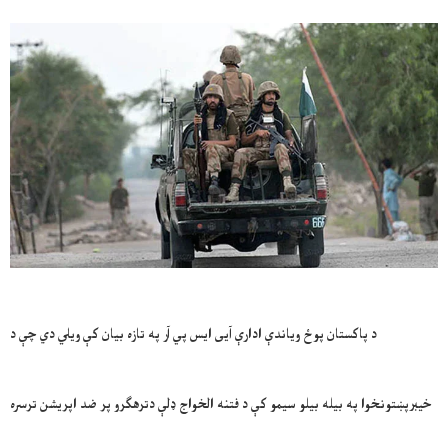
د پاکستان پوځ ویاندې ادارې آیی ایس پي آر په تازه بیان کې ویلي دي چې د
خیبرپښتونخوا په بیله بیلو سیمو کې د فتنه الخواج ډلې دترهګرو پر ضد اپریشن ترسره