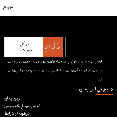
شوې دې
ايچ ټي اين هغه مهم غږونه او کيسې راوړو چې له مرکزي رسنيو پټ وي. زموږ خبري رښتيني او د پېښو
بشپړ پس منظر لري. هندکُش ټريبيون نيټورک له لرې پرتو سيمو نه مستقيم خبرونه او کيسې وړاندې
کوي
د ايچ ټي اين په اړه
زموږ په اړه
له موږ سره اړیکه ونیسئ
شرطونه او شرایط