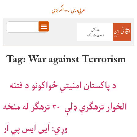
عربي
دری
اردو
انگریزی
Tag:
War against Terrorism
د پاکستان امنیتي ځواکونو د فتنه
الخوار ترهګرې ډلې ۳۰ ترهګر له منځه
وړي: آیی ایس پي آر