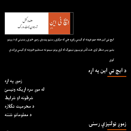
ايچ ټي اين هغه مهم غږونه او کيسې راوړو چې له مرکزي رسنيو پټ وي. زموږ خبري رښتيني او د پېښو
بشپړ پس منظر لري. هندکُش ټريبيون نيټورک له لرې پرتو سيمو نه مستقيم خبرونه او کيسې وړاندې
کوي
د ايچ ټي اين په اړه
زموږ په اړه
له موږ سره اړیکه ونیسئ
شرطونه او شرایط
د محرمیت تګلاره
د معلوماتو شننه
زموږ ټولنیزې رسنۍ