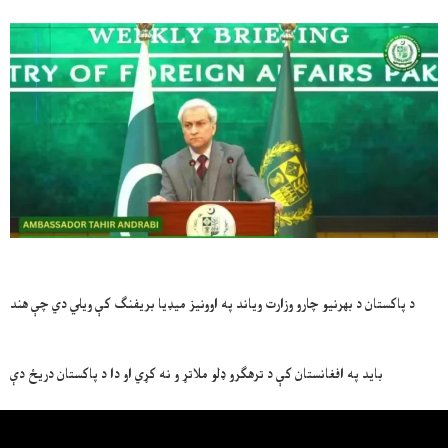
د پاکستان د بهرنیو چارو وزارت ویاند په اوونیز میډیا بریفنګ کې ویلي دي چې هند
باید په افغانستان کې د ترهګرو ډلو ملاتړ و نه کړي او دا د پاکستان دریځ دې