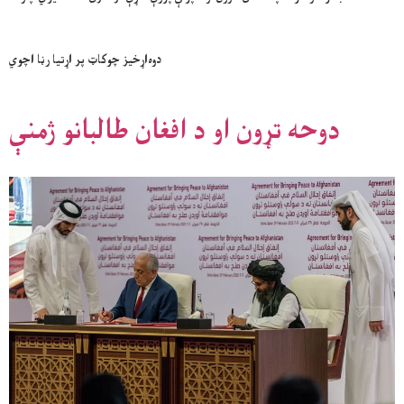
دوه‌اړخيز چوکاټ پر اړتيا رڼا اچوي
دوحه تړون او د افغان طالبانو ژمنې