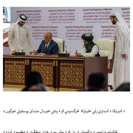
د امريکا د استازي زلمي خليلزاد څرګندونې او د وتلي خبريال مشتاق يوسفزئي غبرګون د
طالبانو د ژمنو، د پاکستان د رول او د پولې پورې غاړې ترهګرۍ د مخنيوي لپاره د