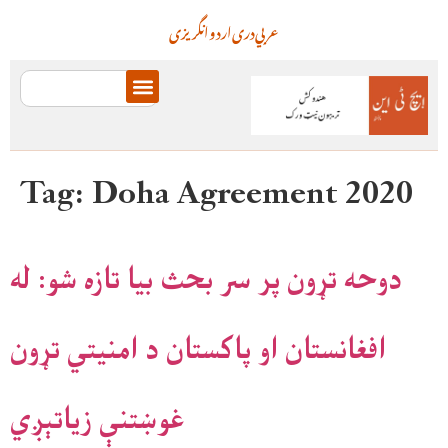
عربي
دری
اردو
انگریزی
Tag:
Doha Agreement 2020
دوحه تړون پر سر بحث بيا تازه شو: له
افغانستان او پاکستان د امنيتي تړون
غوښتنې زياتېږي