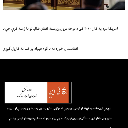
امریکا سره په کال ۲۰۲۰ کې د دوحه تړون وروسته افغان طالبانو دا ژمنه کړې چې د
افغانستان خاوره به د کوم هیواد پر ضد نه کارول کیږي
ايچ ټي اين هغه مهم غږونه او کيسې راوړو چې له مرکزي رسنيو پټ وي. زموږ خبري رښتيني او د پېښو
بشپړ پس منظر لري. هندکُش ټريبيون نيټورک له لرې پرتو سيمو نه مستقيم خبرونه او کيسې وړاندې