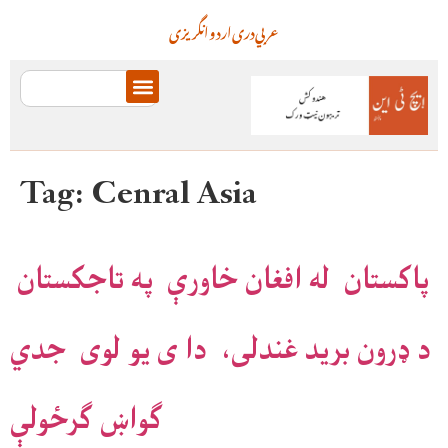
عربي
دری
اردو
انگریزی
Tag:
Cenral Asia
پاکستان له افغان خاورې په تاجکستان
د ډرون برید غندلی، دا ی یو لوی جدي
ګواښ ګرځولې