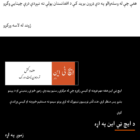
هغې چې له وسله‌والو په دې ډرون برید کې د افغانستان پولې ته نېږدې درې چینایي وګړو
ژوند له لاسه ورکړو
ايچ ټي اين هغه مهم غږونه او کيسې راوړو چې له مرکزي رسنيو پټ وي. زموږ خبري رښتيني او د پېښو
بشپړ پس منظر لري. هندکُش ټريبيون نيټورک له لرې پرتو سيمو نه مستقيم خبرونه او کيسې وړاندې
کوي
د ايچ ټي اين په اړه
زموږ په اړه