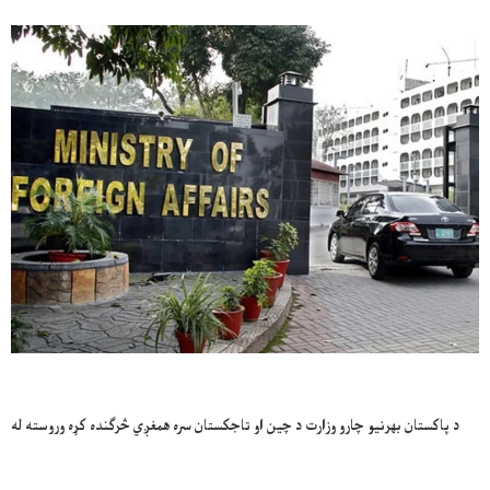
د پاکستان بهرنیو چارو وزارت د چین او تاجکستان سره همغږي څرګنده کړه وروسته له