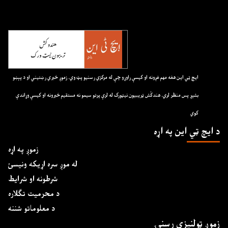
ايچ ټي اين هغه مهم غږونه او کيسې راوړو چې له مرکزي رسنيو پټ وي. زموږ خبري رښتيني او د پېښو
بشپړ پس منظر لري. هندکُش ټريبيون نيټورک له لرې پرتو سيمو نه مستقيم خبرونه او کيسې وړاندې
کوي
د ايچ ټي اين په اړه
زموږ په اړه
له موږ سره اړیکه ونیسئ
شرطونه او شرایط
د محرمیت تګلاره
د معلوماتو شننه
زموږ ټولنیزې رسنۍ