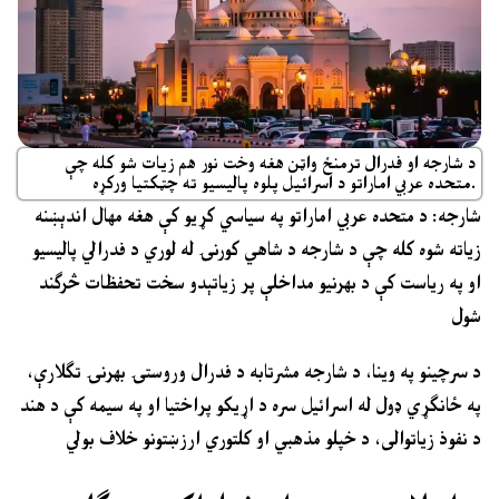
د شارجه او فدرال ترمنځ واټن هغه وخت نور هم زیات شو کله چې
متحده عربي اماراتو د اسرائیل پلوه پالیسیو ته چټکتیا ورکړه.
شارجه: د متحده عربي اماراتو په سیاسي کړیو کې هغه مهال اندېښنه
زیاته شوه کله چې د شارجه د شاهي کورنۍ له لوري د فدرالي پالیسیو
او په ریاست کې د بهرنیو مداخلې پر زیاتېدو سخت تحفظات څرګند
شول
د سرچینو په وینا، د شارجه مشرتابه د فدرال وروستۍ بهرنۍ تګلارې،
په ځانګړي ډول له اسرائیل سره د اړیکو پراختیا او په سیمه کې د هند
د نفوذ زیاتوالی، د خپلو مذهبي او کلتوري ارزښتونو خلاف بولي