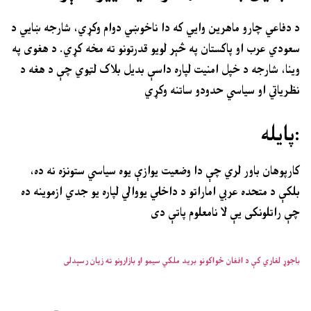
د دفاعي چارو ماهرین وایي که دا ناخوښي دوام وکړي، شارجه ښايي د
سعودي عرب او پاکستان په څېر لویو قدرتونو ته مخه کړي. د هغوی په
وینا، شارجه د خپل امنیت لپاره داسې بدیل بلاک لټوي چې د هغه د
نظریاتي او سیاسي حدودو ساتنه وکړي
پایله:
کارپوهان باور لري چې دا وضعیت یوازې یوه سیاسي ستونزه نه ده،
بلکې د متحده عربي اماراتو د داخلي یووالي لپاره یو جدي ازموینه ده
چې راتلونکی یې لا نامعلوم پاتې دی
باجوړ لغاري کې د افغان ځواکونو برید ملکي سیمو او بازارونو ته زیان رسېدلی