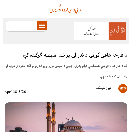
عربي
دری
اردو
انگریزی
د شارجه شاهي کورنۍ د فدرالۍ پر ضد اندېښنه څرګنده کړه
که د شارجه ناخوښي همداسې دوام وکړي، ښايي د سیمې نورو لویو قدرتونو لکه سعودي عرب او
پاکستان ته مخه کړي
نېوز ډیسک
April 28, 2026