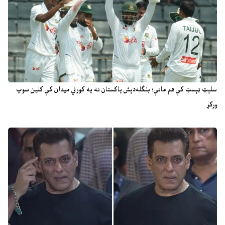
سلېټ ټېسټ کې هم ماتې؛ بنګله‌دېش پاکستان ته په کورني میدان کې کلین سوپ
ورکړ