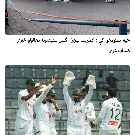
خیبر پښتونخوا کې د کمپرسډ نیچرل ګېس سټېشنونه بحالولو خبرې
کامیاب شوې