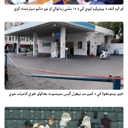
آی ایم ایف د پیټرولیم لیوي کې د ۱۸ سلنې زیاتوالي او نوو مالیو سپارښتنه کړې
خیبر پښتونخوا کې د کمپرسډ نیچرل ګېس سټېشنونه بحالولو خبرې کامیاب شوې