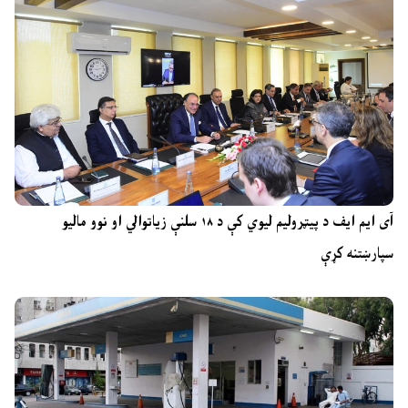
آی ایم ایف د پیټرولیم لیوي کې د ۱۸ سلنې زیاتوالي او نوو مالیو
سپارښتنه کړې