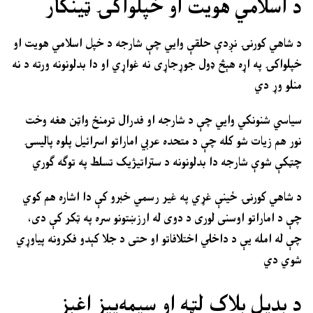
د اسلامي هویت او خپلواکۍ ټینګار
د شاهي کورنۍ نږدې حلقې وایي چې شارجه د خپل اسلامي هویت او
خپلواکۍ په اړه هېڅ ډول جوړجاړی نه غواړي او دا بدلونونه ورته د نه
منلو وړ دي
سیاسي شنونکي وايي چې د شارجه او فدرال ترمنځ واټن هغه وخت
نور هم زیات شو کله چې د متحده عربي اماراتو اسرائیل پلوه پالیسۍ
چټکې شوې شارجه دا بدلونونه د ستراتیژیک تسلط په توګه ګوري
د شاهي کورنۍ ځینې غړي په غیر رسمي خبرو کې دا اشاره هم کوي
چې د اماراتو اوسنی لوری د دوی له ارزښتونو سره په ټکر کې دی،
چې له امله یې د داخلي اختلافاتو او حتی د جلا کېدو فکرونه پیاوړي
شوي دي
د بدیل بلاک لټه او سیمه‌ییز اغېز