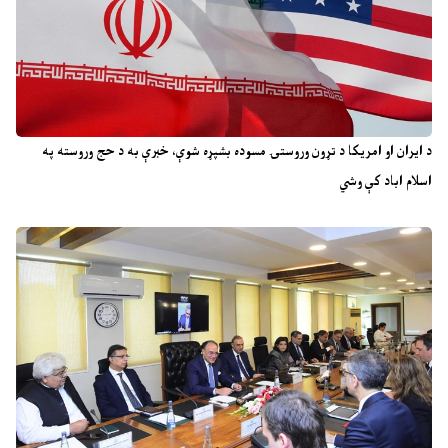
د ایران او امریکا د تړون وروستۍ مسوده بشپړه شوې، خبرې به د حج وروسته په
اسلام اباد کې وشي