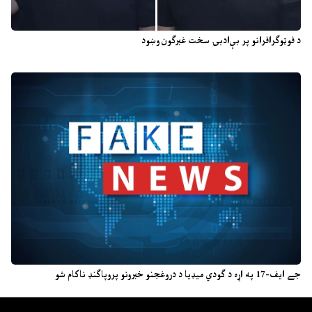
د فوټوګرافرانو پر بې‌ادبۍ سخت غبرګون وښود
جے ایف-17 په اړه د ګودي میډیا د دروغجنو خبرونو پروپاګنډ ناکام شو