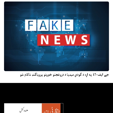
جے ایف-17 په اړه د ګودي میډیا د دروغجنو خبرونو پروپاګنډ ناکام شو