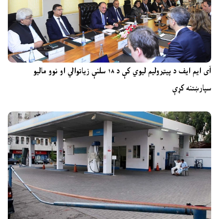
آی ایم ایف د پیټرولیم لیوي کې د ۱۸ سلنې زیاتوالي او نوو مالیو
سپارښتنه کړې