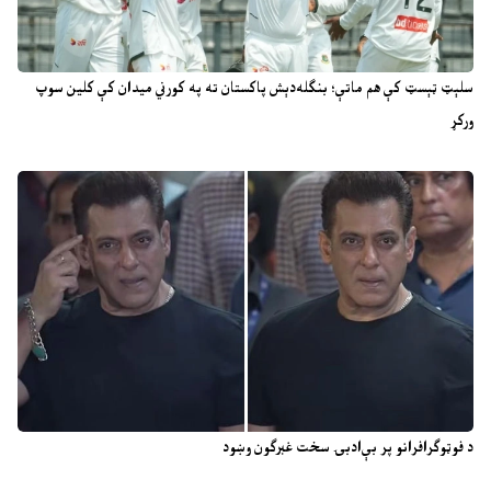
سلېټ ټېسټ کې هم ماتې؛ بنګله‌دېش پاکستان ته په کورني میدان کې کلین سوپ
ورکړ
د فوټوګرافرانو پر بې‌ادبۍ سخت غبرګون وښود