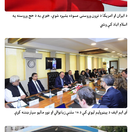
د ایران او امریکا د تړون وروستۍ مسوده بشپړه شوې، خبرې به د حج وروسته په
اسلام اباد کې وشي
آی ایم ایف د پیټرولیم لیوي کې د ۱۸ سلنې زیاتوالي او نوو مالیو سپارښتنه کړې