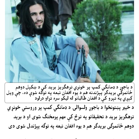
د باجوړ د ډمانګي کمپ پر خونړي ترهګریز برید کې د ښکېل دوهم
ځانمرګي بریدګر پېژندنه هم د یوه افغان تبعه په توګه شوې ده، چې ویل
کېږي په تېرو کې د افغان طالبانو له لیکو سره تړاو درلود
د خیبر پښتونخوا د باجوړ ولسوالۍ د ډمانګي کمپ پر وروستي خونړي
ترهګریز برید د تحقیقاتو په ترڅ کې مهم پرمختګ شوی او د برید
دوهم ځانمرګی بریدګر هم د یوه افغان تبعه په توګه پېژندل شوی دی