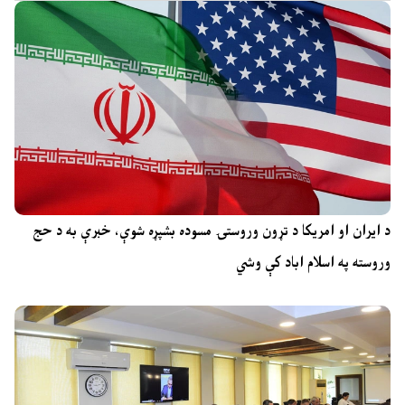
د ایران او امریکا د تړون وروستۍ مسوده بشپړه شوې، خبرې به د حج
وروسته په اسلام اباد کې وشي