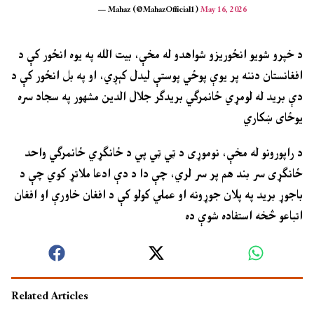
— Mahaz (@MahazOfficial1)
May 16, 2026
د خپرو شویو انځوریزو شواهدو له مخې، بیت الله په یوه انځور کې د
افغانستان دننه پر یوې پوځي پوستې لیدل کېږي، او په بل انځور کې د
دې برید له لومړي ځانمرګي بریدګر جلال الدین مشهور په سجاد سره
یوځای ښکاري
د راپورونو له مخې، نوموړی د ټي ټي پي د ځانګړي ځانمرګي واحد
ځانګړی سر بند هم پر سر لري، چې دا د دې ادعا ملاتړ کوي چې د
باجوړ برید په پلان جوړونه او عملي کولو کې د افغان خاورې او افغان
اتباعو څخه استفاده شوې ده
Related Articles