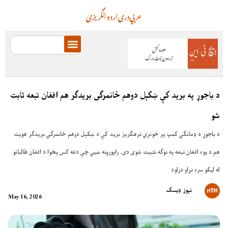
عربي
دری
اردو
انگریزی
د باجوړ په برید کې ښکېل دوهم ځانمرګی بریدګر هم افغان تبعه ثابت
شو
د باجوړ د ډمانګي کمپ پر خونړي ترهګریز برید کې د ښکېل دوهم ځانمرګي بریدګر هویت
هم د یوه افغان تبعه په توګه تثبیت شوی دی. راپورونه ښيي چې دغه کس پخوا د افغان طالبانو
له لیکو سره تړاو درلود
نېوز ډیسک
May 16, 2026