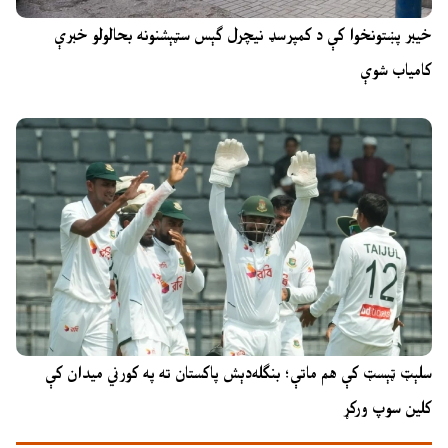
خیبر پښتونخوا کې د کمپرسډ نیچرل ګېس سټېشنونه بحالولو خبرې
کامیاب شوې
سلېټ ټېسټ کې هم ماتې؛ بنګله‌دېش پاکستان ته په کورني میدان کې
کلین سوپ ورکړ