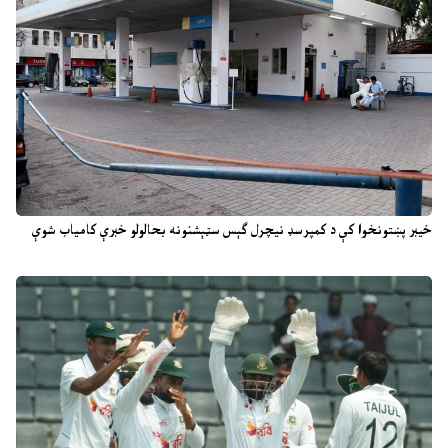
خیبر پښتونخوا کې د کمپرسډ نیچرل ګېس سټېشنونه بحالولو خبرې کامیاب شوې