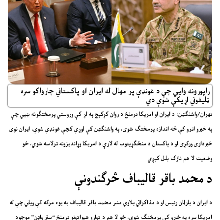
راپورونه وایي چې د غونډې پر مهال له ایران او پاکستاني چارواکو سره
ټلیفوني اړیکې شوې دي
تهران/واشنګټن: د ایران او امریکا ترمنځ د روان کړکېچ په لړ کې وروستي پرمختګونه ښيي چې
په خبرو اترو کې څه اندازه پرمختګ شوی، په واشنګټن کې لوړې کچې غونډې شوې، ایران نوی
خبرداری ورکړی او د پاکستان د منځګړیتوب له لارې د امریکا وړاندیزونه ترلاسه شوي، خو
وضعیت لا هم نازک بلل کېږي
د محمد باقر قالیباف څرګندونې
د ایران د پارلمان رئیس او د مذاکراتي پلاوي مشر محمد باقر قالیباف په یوه مرکه کې ویلي چې له
امریکا سره په خبرو کې پرمختګ شوی، خو لا هم د دواړو هېوادونو ترمنځ “ستر واټن” موجود