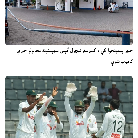
خیبر پښتونخوا کې د کمپرسډ نیچرل ګېس سټېشنونه بحالولو خبرې
کامیاب شوې