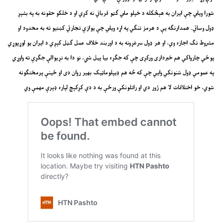
شورا ویلي چې ایران به هېڅکله د خپلو ملي ګټو قرباني نه کړي او د خلکو حقونه به په بشپړ
ډول وساتي. همدارنګه یې د هرمز تنګي په اړه ویلي چې یوازې تجارتي کښتیو ته به محدود او
مشروط تګ اجازه وي، او هر ډول سرغړونه به د اوربند خلاف عمل ګڼل کېږي د ایران یو لوړپوړي
پوځي چارواکي هم خبرداری ورکړی چې که جګړه بیا پیل شي، نو دا به نړیوالې جګړې ته واوړي
په عمومي ډول شنونکي وایي چې که څه هم ډیپلوماټیک بهیر روان دی او ځینې پرمختګونه
شوي، خو اختلافات لا هم ژور دي او راتلونکې ورځې به د دې کړکېچ لپاره ډېرې مهمې وي