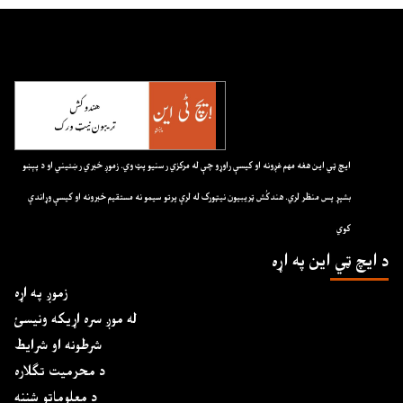
ايچ ټي اين هغه مهم غږونه او کيسې راوړو چې له مرکزي رسنيو پټ وي. زموږ خبري رښتيني او د پېښو
بشپړ پس منظر لري. هندکُش ټريبيون نيټورک له لرې پرتو سيمو نه مستقيم خبرونه او کيسې وړاندې
کوي
د ايچ ټي اين په اړه
زموږ په اړه
له موږ سره اړیکه ونیسئ
شرطونه او شرایط
د محرمیت تګلاره
د معلوماتو شننه