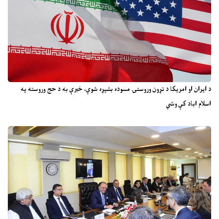
د ایران او امریکا د تړون وروستۍ مسوده بشپړه شوې، خبرې به د حج وروسته په
اسلام اباد کې وشي