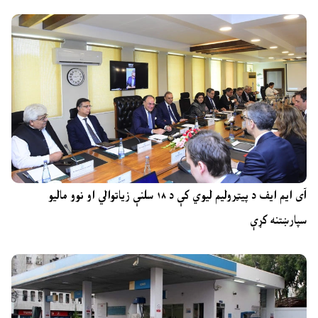
آی ایم ایف د پیټرولیم لیوي کې د ۱۸ سلنې زیاتوالي او نوو مالیو
سپارښتنه کړې