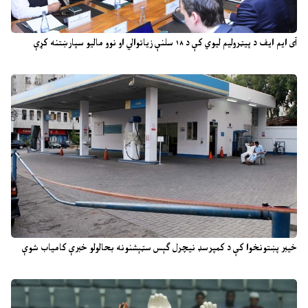
آی ایم ایف د پیټرولیم لیوي کې د ۱۸ سلنې زیاتوالي او نوو مالیو سپارښتنه کړې
خیبر پښتونخوا کې د کمپرسډ نیچرل ګېس سټېشنونه بحالولو خبرې کامیاب شوې