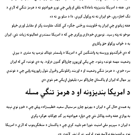
دی. هغه د امریکا بندیزونه ناعادلانه بللي او وایي چې نورو هېوادونو ته د هرمز تنګي له لارې د
تګ اجازه وي، خو ایران ته نه ورکول کېږي، دا د منلو وړ نه ده
هغه زیاتوي چې ایران په څلوېښت ورځنۍ جګړه کې کلک مقاومت وکړ او مقابل لوری خپلو
موخو ته ونه رسېد. نوموړي خبرداری ورکړی چې که د امریکا سمندري فعالیتونه زیات شي، ایران
به د ځواب ورکولو حق وکاروي
له دې څرګندونو وروسته په واشنګټن کې د امریکا د ولسمشر ډونالډ ټرمپ په مشرۍ د بیړني
وضعیت مهمه غونډه وشوه، چې پکې لوړپوړو چارواکو ګډون درلود. په دې غونډه کې له ایران
سره خبرې، د هرمز تنګي وضعیت او د اوربند راتلونکی وڅېړل شول راپورونه وایي چې د غونډې
پر مهال له ایران او پاکستاني چارواکو سره ټلیفوني اړیکې هم شوې دي
د امریکا بندیزونه او د هرمز تنګي مسله
په همدې حال کې د ایران د بهرنیو چارو مرستیال سعید خطیب‌زاده ویلي چې د خبرو نوې نېټه
به یوازې هغه وخت وټاکل شي چې دواړه هېوادونه پر ګډ چوکاټ هوکړه وکړي
د ایران د سپریم ملي امنیت شورا هم تایید کړې چې د پاکستان د منځګړیتوب له لارې د امریکا
نوې وړاندیزونه ترلاسه شوي او اوس تر ارزونې لاندې دي