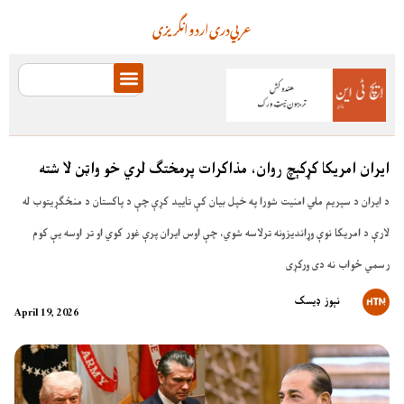
عربي
دری
اردو
انگریزی
ایران امریکا کړکېچ روان، مذاکرات پرمختګ لري خو واټن لا شته
د ایران د سپریم ملي امنیت شورا په خپل بیان کې تایید کړې چې د پاکستان د منځګړیتوب له
لارې د امریکا نوې وړاندیزونه ترلاسه شوي، چې اوس ایران پرې غور کوي او تر اوسه یې کوم
رسمي ځواب نه دی ورکړی
نېوز ډیسک
April 19, 2026