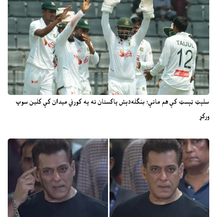
سلېټ ټېسټ کې هم ماتې؛ بنګله‌دېش پاکستان ته په کورني میدان کې کلین سوپ
ورکړ