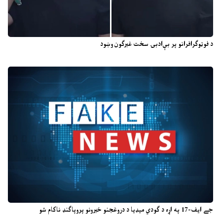
د فوټوګرافرانو پر بې‌ادبۍ سخت غبرګون وښود
جے ایف-17 په اړه د ګودي میډیا د دروغجنو خبرونو پروپاګنډ ناکام شو