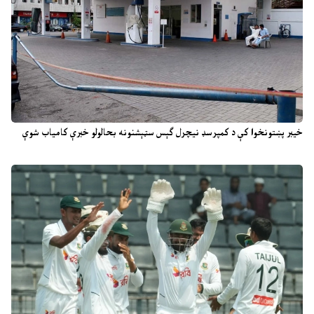
خیبر پښتونخوا کې د کمپرسډ نیچرل ګېس سټېشنونه بحالولو خبرې کامیاب شوې