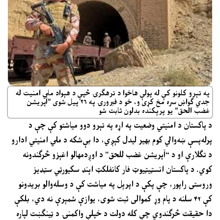
په تېرو کلونو کې له پولې هاخوا د ترهګرۍ څپې د هېواد ملي امنیت له
جدي ګواښ سره مخ کړی و، خو د فبرورۍ په ۲۶ پیل شوی "آپریشن
غضب الحق" یو پرېکنده بدلون ثابت شو
د پاکستان د امنیتي وضعیت په اړه په تېرو دوو میاشتو کې چې د
پرله‌پسې ښه‌والي کوم بهیر لیدل کېږي، دا بې‌شکه د ملي امنیتي ادارو
د تګلارې او د “آپریشن غضب للحق” د اوږدمهالو اغېزو څرګندونه
کوي. د پاکستان انسټیټیوټ فار کانفلکټ اېنډ سکیورټي سټډیز
وروستی راپور، چې پکې د اپرېل په میاشت کې د وسله‌والو بریدونو
کې ۴۲ سلنه د پام وړ کموالی ثبت شوی، یوازې شمېرې نه دي، بلکې
دا حقیقت څرګندوي چې کله دولت د خپلې واکمنۍ د ټینګښت لپاره