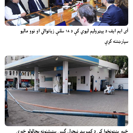
آی ایم ایف د پیټرولیم لیوي کې د ۱۸ سلنې زیاتوالي او نوو مالیو
سپارښتنه کړې
خیبر پښتونخوا کې د کمپرسډ نیچرل ګېس سټېشنونه بحالولو خبرې