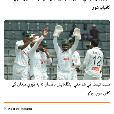
کامیاب شوې
سلېټ ټېسټ کې هم ماتې؛ بنګله‌دېش پاکستان ته په کورني میدان کې
کلین سوپ ورکړ
Post a comment