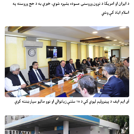
د ایران او امریکا د تړون وروستۍ مسوده بشپړه شوې، خبرې به د حج وروسته په
اسلام اباد کې وشي
آی ایم ایف د پیټرولیم لیوي کې د ۱۸ سلنې زیاتوالي او نوو مالیو سپارښتنه کړې