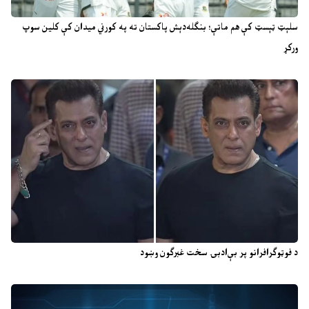
سلېټ ټېسټ کې هم ماتې؛ بنګله‌دېش پاکستان ته په کورني میدان کې کلین سوپ
ورکړ
د فوټوګرافرانو پر بې‌ادبۍ سخت غبرګون وښود