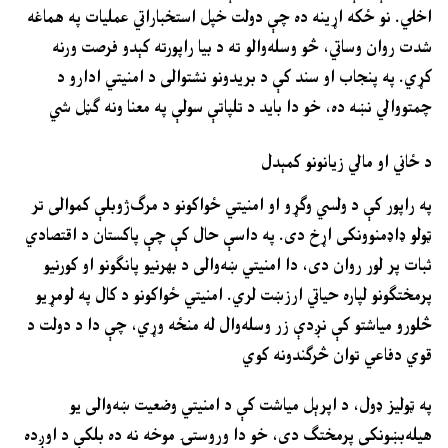
اخلي. نو ځکه اړینه ده چې دولت خپل استخباراتي عملیات په هماغه
شدت روان وساتي، څو وسله‌والو ته د بیا راپورته کېدو فرصت ورنه
کړي. په پنجاب او سند کې د بریدونو نشتوالی د امنیتي ادارو د
چمتووالي نښه ده، خو دا باید د تلپاتې سولې په معنا ونه ګڼل شي
د ځاني او مالي زیانونو کمېدل
په راپور کې د ولسي وګړو او امنیتي ځواکونو د مرګ‌ژوبلې کموالی تر
ټولو ډاډمنوونکی اړخ دی. په داسې حال کې چې پاکستان د اقتصادي
ثبات پر لور روان دی، دا امنیتي ښه‌والی د بهرنیو پانګونو او کورنیو
پرمختګونو لپاره حیاتي ارزښت لري. امنیتي ځواکونو د کال په لومړیو
څلورو میاشتو کې نږدې زر وسله‌وال له منځه وړي، چې دا د دولت د
قوي دفاعي توان څرګندونه کوي
په ټولیز ډول، د اپرېل میاشت کې د امنیتي وضعیت ښه‌والی یو
هیله‌بښونکی پرمختګ دی، خو دا وروستۍ موخه نه ده بلکې د اوږده