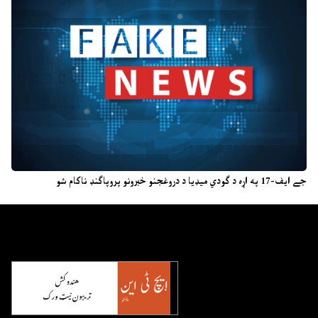
جے ایف-17 په اړه د ګودي میډیا د دروغجنو خبرونو پروپاګنډ ناکام شو