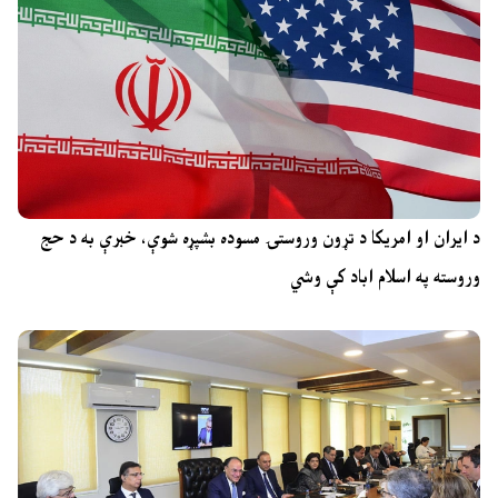
د ایران او امریکا د تړون وروستۍ مسوده بشپړه شوې، خبرې به د حج
وروسته په اسلام اباد کې وشي