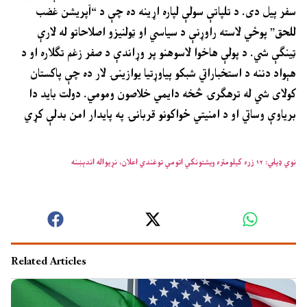
سفر پیل دی. د تلپاتې سولې لپاره اړینه ده چې د “آپریشن غضب
للحق” پوځي لاسته راوړنې د سیاسي او ټولنیزو اصلاحاتو له لارې
ټینګې شي. د پولې هاخوا لاسوهنو پر وړاندې د صفر زغم تګلاره او د
هېواد دننه د استخباراتي شبکو پیاوړتیا یوازینۍ لار ده چې پاکستان
کولای شي له ترهګرۍ څخه دایمي خلاصون ومومي. دولت باید دا
بریاوې وساتي او د امنیتي ځواکونو قربانۍ په پایدار امن بدلې کړي
نوي ډیلي: ۱۲ زره کیلومتره ویشتونکي اتومي توغندي اعلان، نړیواله اندېښنه
Related Articles