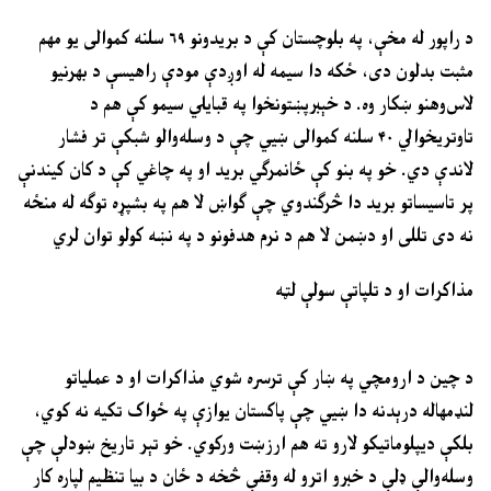
د راپور له مخې، په بلوچستان کې د بریدونو ۶۹ سلنه کموالی یو مهم
مثبت بدلون دی، ځکه دا سیمه له اوږدې مودې راهیسې د بهرنیو
لاس‌وهنو ښکار وه. د خېبرپښتونخوا په قبایلي سیمو کې هم د
تاوتریخوالي ۴۰ سلنه کموالی ښيي چې د وسله‌والو شبکې تر فشار
لاندې دي. خو په بنو کې ځانمرګي برید او په چاغي کې د کان کیندنې
پر تاسیساتو برید دا څرګندوي چې ګواښ لا هم په بشپړه توګه له منځه
نه دی تللی او دښمن لا هم د نرم هدفونو د په نښه کولو توان لري
مذاکرات او د تلپاتې سولې لټه
د چین د ارومچي په ښار کې ترسره شوي مذاکرات او د عملیاتو
لنډمهاله درېدنه دا ښيي چې پاکستان یوازې په ځواک تکیه نه کوي،
بلکې دیپلوماتیکو لارو ته هم ارزښت ورکوي. خو تېر تاریخ ښودلې چې
وسله‌والې ډلې د خبرو اترو له وقفې څخه د ځان د بیا تنظیم لپاره کار