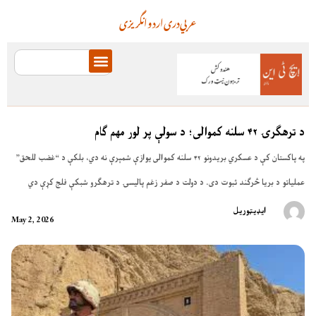
عربي
دری
اردو
انگریزی
د ترهګرۍ ۴۲ سلنه کموالی؛ د سولې پر لور مهم ګام
په پاکستان کې د عسکري بریدونو ۴۲ سلنه کموالی یوازې شمېرې نه دي، بلکې د “غضب للحق”
عملیاتو د بریا څرګند ثبوت دی. د دولت د صفر زغم پالیسۍ د ترهګرو شبکې فلج کړې دي
ایډیټوریل
May 2, 2026