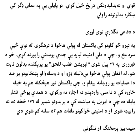
قوي او نه‌بدلېدونکی دریځ خپل کړي، نو پایلې یې په عملي ډګر کې
ښکاره بدلونونه راولي
د دفاعي تګلارې نوی لوری
په تېرو څو کلونو کې پاکستان له پولې هاخوا د ترهګرۍ له نوې څپې
سره مخ و، چې د ملي امنیت لپاره یې جدي پوښتنې راپورته کړې. خو د
فبرورۍ په ۲۶ پیل شوی “آپریشن غضب للحق” یو پرېکنده بدلون ثابت
شو. له افغان پولې هاخوا بې‌دلیله ډزو او د وسله‌والو پټنځایونو پر ضد
دا عملیات یو روښانه پیغام و، چې پاکستان نور هېڅکله هم په خپله
خاوره کې د ناامنۍ واردېدو ته اجازه نه ورکوي. د همدې پوځي فشار
پایله ده چې د اپرېل په میاشت کې د بریدونو شمېر له ۱۴۶ څخه ۸۵ ته
راټیټ شوی او د امنیتي ځواکونو تلفات هم ۵۳ سلنه کم شوي دي
سیمه‌ییز پرمختګ او ننګونې