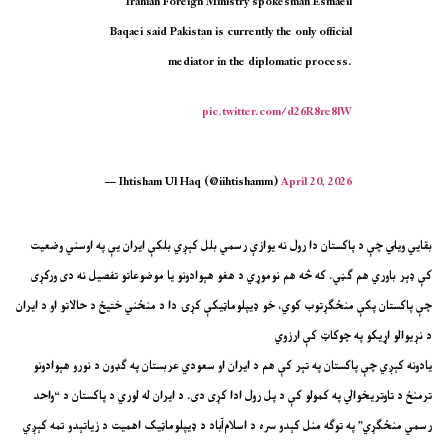
Iranian Foreign Ministry spokesman Esmaeil
Baqaei said Pakistan is currently the only official
mediator in the diplomatic process.
pic.twitter.com/d26R8re8lW
— Ihtisham Ul Haq (@iihtishamm)
April 20, 2026
بقایي ویلي چې د پاکستان دا رول نه یوازې رسمي بلل کېږي بلکې ایران یې په اوسني وضعیت
کې ډېر باوري هم ګڼي. که څه هم نوموړي د هغو هېوادونو یا موضوعاتو تفصیل نه دی ورکړی
چې پاکستان پکې منځګړتوب کوي، خو ډیپلوماټیکې کړۍ دا د منځني ختیځ د حالاتو او د ایران
د نړیوالو اړیکو په چوکاټ کې ارزوي
یادونه کېږي چې پاکستان په تېر کې هم د ایران او سعودي عربستان په ګډون د نورو هېوادونو
ترمنځ د تاوتریخوالي په کمولو کې د پل رول ادا کړی دی. د ایران له لوري د پاکستان د “واحد
رسمي منځګړي” په توګه منل کېدو سره د اسلام‌آباد د ډیپلوماټیک اهمیت د زیاتېدو تمه کېږي