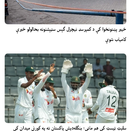
خیبر پښتونخوا کې د کمپرسډ نیچرل ګېس سټېشنونه بحالولو خبرې
کامیاب شوې
سلېټ ټېسټ کې هم ماتې؛ بنګله‌دېش پاکستان ته په کورني میدان کې