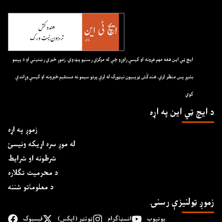
ايچ ټي اين هغه مهم غږونه او کيسې راوړو چې له مرکزي رسنيو پټ وي. زموږ خبري رښتيني او د پېښو
بشپړ پس منظر لري. هندکُش ټريبيون نيټورک له لرې پرتو سيمو نه مستقيم خبرونه او کيسې وړاندې
کوي
د ايچ ټي اين په اړه
زموږ په اړه
له موږ سره اړیکه ونیسئ
شرطونه او شرایط
د محرمیت تګلاره
د معلوماتو شننه
زموږ ټولنیزې رسنۍ
یوتیوب
انسټاګرام
ټوئټر (ایکس)
فېسبوک