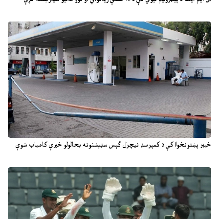
خیبر پښتونخوا کې د کمپرسډ نیچرل ګېس سټېشنونه بحالولو خبرې کامیاب شوې