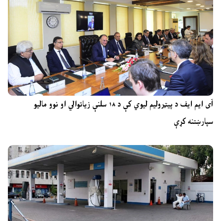
آی ایم ایف د پیټرولیم لیوي کې د ۱۸ سلنې زیاتوالي او نوو مالیو
سپارښتنه کړې