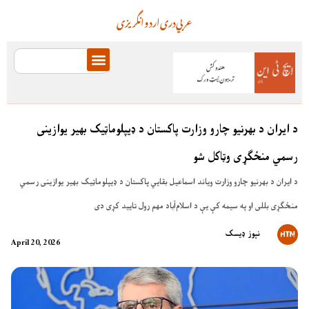
عربي
دری
اردو
انگریزی
د ایران د بهرنیو چارو وزارت پاکستان د ډیپلوماټیک بهیر یوازینی
رسمي منځګړی وټاکل شو
د ایران د بهرنیو چارو وزارت ویاند اسماعیل بقایي پاکستان د ډیپلوماټیک بهیر یوازینی رسمي
منځګړی بللی او په سیمه کې یې د اسلام‌آباد مهم رول تایید کړی دی
نېوز ډیسک
April 20, 2026