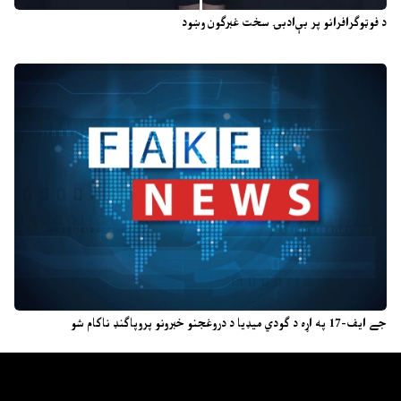
د فوټوګرافرانو پر بې‌ادبۍ سخت غبرګون وښود
جے ایف-17 په اړه د ګودي میډیا د دروغجنو خبرونو پروپاګنډ ناکام شو