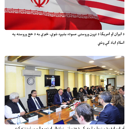
د ایران او امریکا د تړون وروستۍ مسوده بشپړه شوې، خبرې به د حج وروسته په
اسلام اباد کې وشي
آی ایم ایف د پیټرولیم لیوي کې د ۱۸ سلنې زیاتوالي او نوو مالیو سپارښتنه کړې