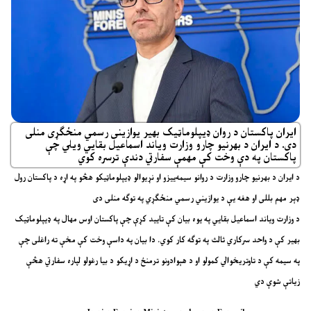
ایران پاکستان د روان ډیپلوماټیک بهیر یوازینی رسمي منځګړی منلی
دی. د ایران د بهرنیو چارو وزارت ویاند اسماعیل بقایي ویلي چې
پاکستان په دې وخت کې مهمې سفارتي دندې ترسره کوي
د ایران د بهرنیو چارو وزارت د روانو سیمه‌ییزو او نړیوالو ډیپلوماټیکو هڅو په اړه د پاکستان رول
ډېر مهم بللی او هغه یې د یوازیني رسمي منځګړي په توګه منلی دی
د وزارت ویاند اسماعیل بقایي په یوه بیان کې تایید کړې چې پاکستان اوس مهال په ډیپلوماټیک
بهیر کې د واحد سرکاري ثالث په توګه کار کوي. دا بیان په داسې وخت کې مخې ته راغلی چې
په سیمه کې د تاوتریخوالي کمولو او د هېوادونو ترمنځ د اړیکو د بیا رغولو لپاره سفارتي هڅې
زیاتې شوې دي