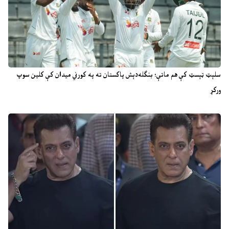
سلېټ ټېسټ کې هم ماتې؛ بنګله‌دېش پاکستان ته په کورني میدان کې کلین سوپ
ورکړ