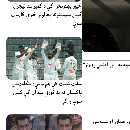
خیبر پښتونخوا کې د کمپرسډ نیچرل
ګېس سټېشنونه بحالولو خبرې کامیاب
شوې
ونه په “لوړ امنیتي زونونو”
سلېټ ټېسټ کې هم ماتې؛ بنګله‌دېش
پاکستان ته په کورني میدان کې کلین
سوپ ورکړ
 علماوو او سیمه‌ییزو