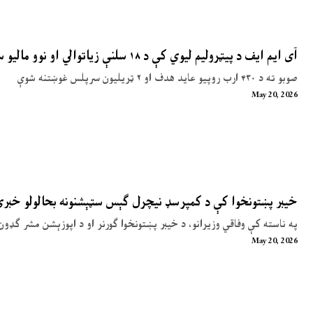
آی ایم ایف د پیټرولیم لیوي کې د ۱۸ سلنې زیاتوالي او نوو مالیو سپارښتنه کړې
صوبو ته د ۴۳۰ ارب روپیو عاید هدف او ۲ ټریلیون سرپلس غوښتنه شوې
May 20, 2026
خیبر پښتونخوا کې د کمپرسډ نیچرل ګېس سټېشنونه بحالولو خبر
په ناسته کې وفاقي وزیرانو، د خیبر پښتونخوا ګورنر او د اپوزېشن مشر ګډون
May 20, 2026