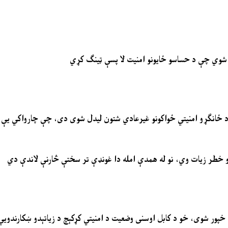
اړ شوي چې د حساسو ځایونو امنیت لا پسې ټینګ کړي
ې د ځانګړو امنیتي ځواکونو غیرعادي شتون لیدل شوی دی، چې چارواکي یې د 
ډزو خطر زیات وي، نو له همدې امله دا غونډې تر سختې څارنې لاندې دي
ی خپور شوی، خو د کابل اوسنی وضعیت د امنیتي کړکېچ د زیاتېدو ښکارندوی