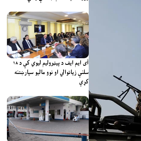
آی ایم ایف د پیټرولیم لیوي کې د ۱۸
سلنې زیاتوالي او نوو مالیو سپارښتنه
کړې