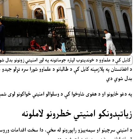
کابل کې د علماوو د خوندیتوب لپاره جوماتونه په لوړ امنیتي زونونو بدل 
د افغانستان په پلازمېنه کابل کې د طالبانو د علماوو شورا سره تړلو جیدو
بدل شوي دي
په دغو ځایونو او د هغوی شاوخوا کې د وسلوالو امنیتي ځواکونو لوی ش
زیاتېدونکو امنیتي خطرونو لاملونه
د امنیتي سرچینو او سیمه‌ییزو راپورونو له مخې، دا سخت اقدامات وروست