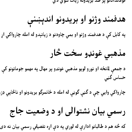
قوماندانانو پر ضد بریدونه زیات شوي دي
هدفمند وژنو او بریدونو اندېښنې
په کابل کې د هدفمند وژنو او بمي چاودنو د زیاتېدو له امله چارواکي 
مذهبي غونډو سخت څار
د جمعې لمانځه او نورو لویو مذهبي غونډو پر مهال په مهمو جوماتونو ک
حساس ګڼي
چارواکي وایي چې د ګڼې ګوڼې له امله د ځانمرګو بریدونو او ناڅاپي 
رسمي بیان نشتوالی او د وضعیت جاج
که څه هم د طالبانو ادارې له لوري په دې اړه تفصیلي رسمي بیان نه د