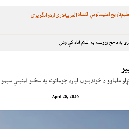
لیم
تاریخ
امنیت
لوبې
اقتصاد
العربية
دری
اردو
انگریزی
رې به د حج وروسته په اسلام اباد کې وشي
یر
 تړلو علماوو د خوندیتوب لپاره جوماتونه په سختو امنیتي سی
April 28, 2026