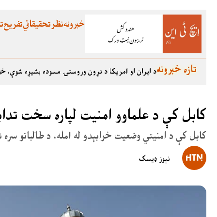
خبرونه
نظر
تحقیقاتي
تفریح
تع
تازه خبرونه
د ایران او امریکا د تړون وروستۍ مسوده بشپړه شوې، خب
کابل کې د علماوو امنیت لپاره سخت تداب
کابل کې د امنیتي وضعیت خرابېدو له امله، د طالبانو سره
نېوز ډیسک