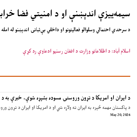
سیمه‌ییزې اندېښنې او د امنیتي فضا خراب
د سرحدي احتمالي وسلوالو فعالیتونو او داخلي بې‌ثباتۍ اندېښنو له ام
اسلام آباد: د اطلاعاتو وزارت د افغان رسنیو ادعاوې رد کړې
د ایران او امریکا د تړون وروستۍ مسوده بشپړه شوې، خبرې به د 
د پاکستان مهمه څېره به ایران ته ولاړه شي او د امریکا او ایران د تړون ور
May 20, 2026