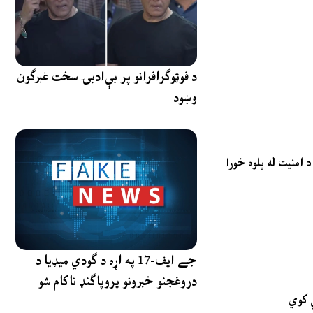
د فوټوګرافرانو پر بې‌ادبۍ سخت غبرګون
وښود
امنیت له پلوه خورا
جے ایف-17 په اړه د ګودي میډیا د
دروغجنو خبرونو پروپاګنډ ناکام شو
ي کوي