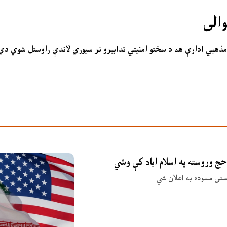
والی
له مذهبي ادارې هم د سختو امنیتي تدابیرو تر سیوري لاندې راوستل شوي دي
حج وروسته په اسلام اباد کې وشي
وستی مسوده به اعلان شي