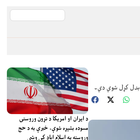
آی ایم ایف د پیټ
مو بدل کړل شوي دي۔
د ایران او امریکا د تړون وروستۍ
مسوده بشپړه شوې، خبرې به د حج
وروسته په اسلام اباد کې وشي