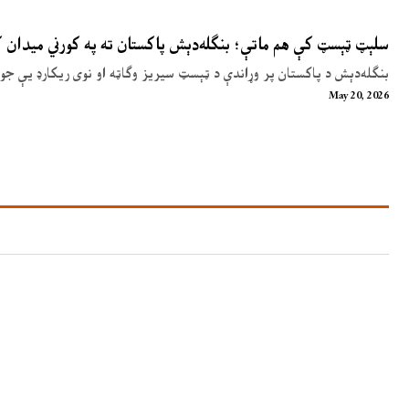
سلېټ ټېسټ کې هم ماتې؛ بنګله‌دېش پاکستان ته په کورني میدان
بنګله‌دېش د پاکستان پر وړاندې د ټېسټ سیریز وګاټه او نوی ریکارډ یې جوړ
May 20, 2026