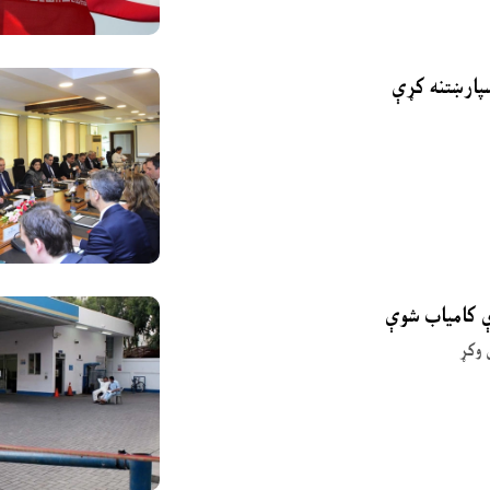
ې کامیاب شوې
 وکړ