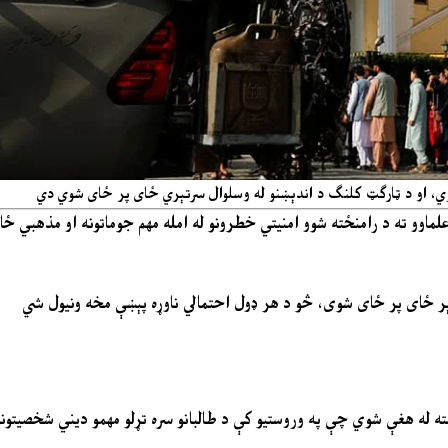
شوي، او د ټارګټ کلنګ د اندېښنو له وسلوال سرتېري ځای پر ځای شوي دي
 علماوو ته د رامنځته شوو امنیتي خطرونو له امله مهم جوماتونه او مذهبي ځای
مېر ځای پر ځای شوی، څو د هر ډول احتمالي ناوړه پېښې مخه ونیول شي
ه له هغې شوي چې په وروستیو کې د طالبانو سره تړلو مهمو دیني شخصیتونو،