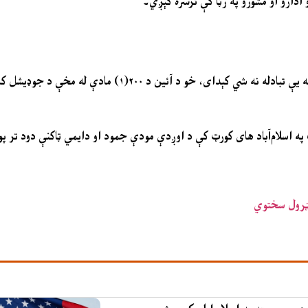
ادارو او مشورو په رڼا کې ترسره کېږي۔
د جسټس بابر ستار له لوري دا دریځ هم وړاندې شوی چې له اورېدو پرته یې تبادله نه شي ک
ث په اسلام‌آباد های کورټ کې د اوږدې مودې جمود او دایمي ټاکنې دود تر پ