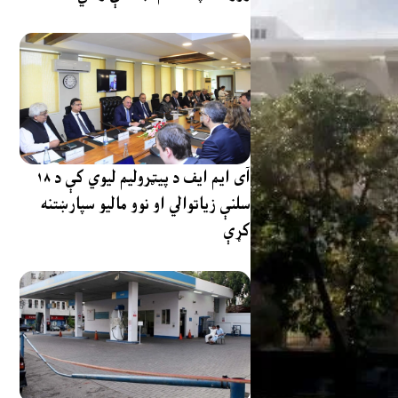
آی ایم ایف د پیټرولیم لیوي کې د ۱۸
سلنې زیاتوالي او نوو مالیو سپارښتنه
کړې