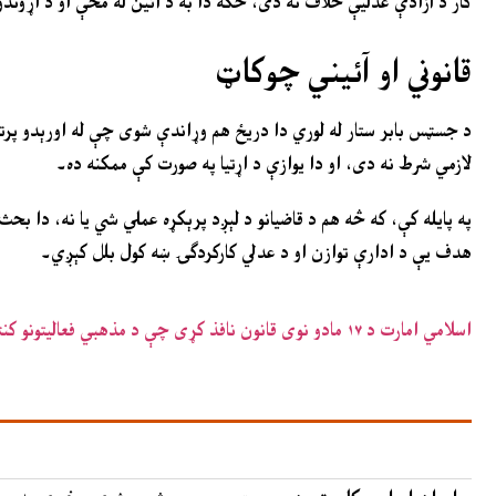
کار د آزادې عدلیې خلاف نه دی، ځکه دا به د آئین له مخې او د اړوندو 
قانوني او آئیني چوکاټ
لازمي شرط نه دی، او دا یوازې د اړتیا په صورت کې ممکنه ده۔
په پایله کې، که څه هم د قاضیانو د لېږد پرېکړه عملي شي یا نه، دا بح
هدف یې د ادارې توازن او د عدلي کارکردګۍ ښه کول بلل کېږي۔
اسلامي امارت د ۱۷ مادو نوی قانون نافذ کړی چې د مذهبي فعالیتونو کنټرول سختوي