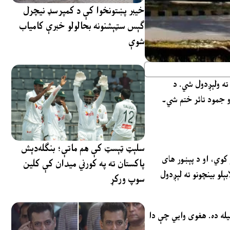
خیبر پښتونخوا کې د کمپرسډ نیچرل
ګېس سټېشنونه بحالولو خبرې کامیاب
شوې
کورټونو ته ولېږدول شي. د
او جمود تاثر ختم شي۔
سلېټ ټېسټ کې هم ماتې؛ بنګله‌دېش
ر کوي، او د پېښور های
پاکستان ته په کورني میدان کې کلین
ېلو بینچونو ته لېږدول
سوپ ورکړ
وسیله ده. هغوی وایي چې دا