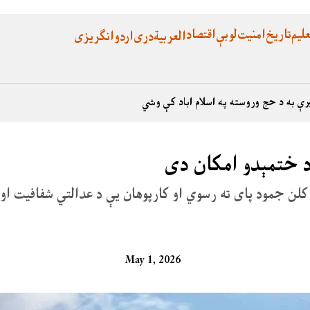
لیم
تاریخ
امنیت
لوبې
اقتصاد
العربية
دری
اردو
انگریزی
رې به د حج وروسته په اسلام اباد کې وشي
سلام‌آباد های کورټ د قاضیانو ممکنه نورو صوبو ته لېږد ۱۶ کلن جمود پای ته رسوي او کارپوهان یې د عدا
May 1, 2026