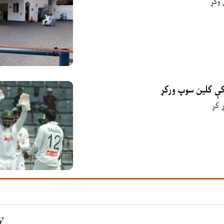
 وکړ
 کې کلین سوپ ورکړ
 کړ
y