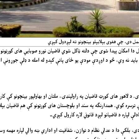
عمل دی، چې هغوی بېلابېلو بینچونو ته لېږدول کېږي
وړېدو وروسته په تېرو ۱۶ کلونو کې لومړی ځل دا امکان پیدا شوی چې دلته ټاکل شوي قاضیان نورو صوبايي های 
اکنه باید نه وي، څو د اوږدې مودې یو ځای پاتې کېدو له امله د ډلې جوړونې 
. د لاهور های کورټ قاضیان په راولپنډۍ، ملتان او بهاولپور بینچونو کې کا
 ترسره کوي. همدارنګه په سند او بلوچستان های کورټونو کې هم قاضیان بېلاب
لې لپاره د قاضیانو لېږد قانوني لاره کارول کېږي۔
نه دی، بلکې دا د عدلي نظام د توازن، شفافیت او اداري ښه والي لپاره مهمه 