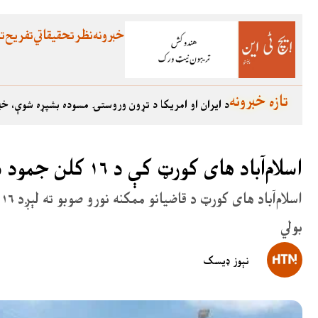
خبرونه
نظر
تحقیقاتي
تفریح
تع
تازه خبرونه
د ایران او امریکا د تړون وروستۍ مسوده بشپړه شوې، خب
اسلام‌آباد های کورټ کې د ۱۶ کلن جمود د ختمېدو امکان دی
ا
بولي
نېوز ډیسک