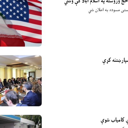
حج وروسته په اسلام اباد کې وشي
وستی مسوده به اعلان شي
ې کامیاب شوې