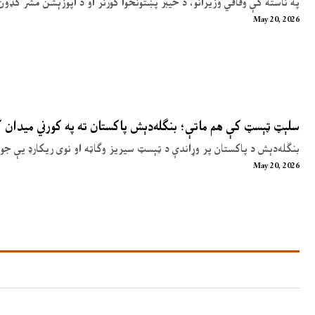
په ناسته کې وفاقي وزیرانو، د خیبر پښتونخوا ګورنر او د اپوزېشن مشر ګډون
May 20, 2026
سلېټ ټېسټ کې هم ماتې؛ بنګله‌دېش پاکستان ته په کورني میدان
بنګله‌دېش د پاکستان پر وړاندې د ټېسټ سیریز وګاټه او نوی ریکارډ یې جوړ
May 20, 2026