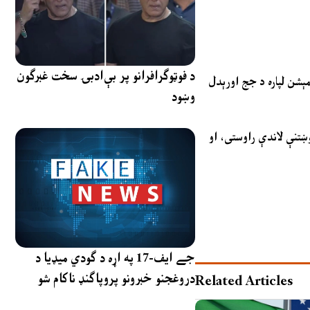
د فوټوګرافرانو پر بې‌ادبۍ سخت غبرګون
ېدای، خو د آئین د ۲۰۰(۱) مادې له مخې د جوډیشل کمېشن لپاره د جج اورېدل
وښود
وښتنې لاندې راوستی، او
جے ایف-17 په اړه د ګودي میډیا د
دروغجنو خبرونو پروپاګنډ ناکام شو
Related Articles