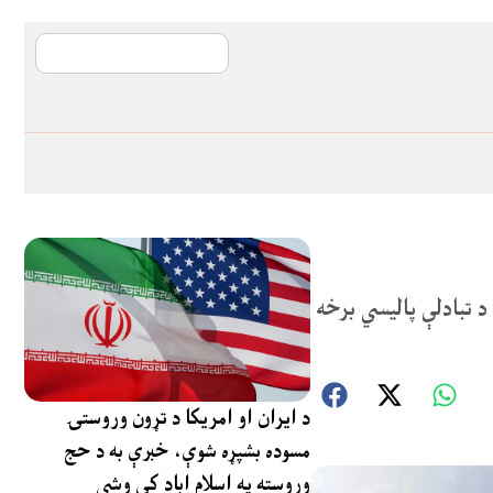
آی ایم ایف د پیټ
لتي شفافیت او د تبادلې پالیسي برخه
د ایران او امریکا د تړون وروستۍ
مسوده بشپړه شوې، خبرې به د حج
وروسته په اسلام اباد کې وشي