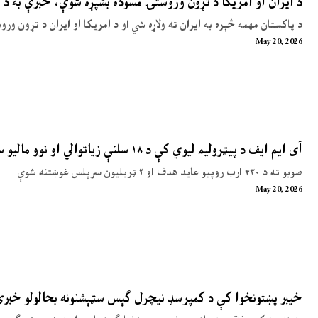
د ایران او امریکا د تړون وروستۍ مسوده بشپړه شوې، خبرې به د 
د پاکستان مهمه څېره به ایران ته ولاړه شي او د امریکا او ایران د تړون ور
May 20, 2026
آی ایم ایف د پیټرولیم لیوي کې د ۱۸ سلنې زیاتوالي او نوو مالیو سپارښتنه کړې
صوبو ته د ۴۳۰ ارب روپیو عاید هدف او ۲ ټریلیون سرپلس غوښتنه شوې
May 20, 2026
خیبر پښتونخوا کې د کمپرسډ نیچرل ګېس سټېشنونه بحالولو خبر