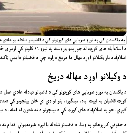
په پاکستان کې په نورو صوبايي های کورټونو کې د قاضیانو تبادله یو عادي 
د اسلام‌آباد های کورټ له ج
اسلام‌آباد بار وکیلانو اوږد مهال دا دریځ درلود چې د قاضیانو دایمي ټ
د وکیلانو اوږد مهاله دریځ
د پاکستان په نورو صوبايي های کورټونو کې د قاضیانو تبادله عادي عمل دی
کورټ قاضیان په ایبټ آباد، مینګوره، بنو او ډي آي خان بینچونو کې دندې
کېږي. خو په اسلام‌آباد های کورټ کې د بینچونو د نه شتون له امله، د تباد
د حقوقي کارپوهانو په وینا، د قاضیانو تبادله یا لېږد غیرمعمولي اقدام 