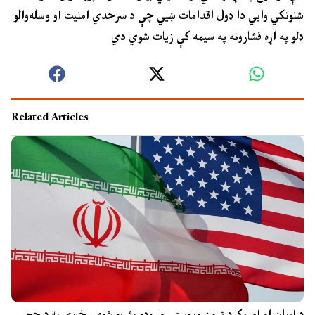
شنونکي وايي دا ډول اقدامات ښيي چې د سرحدي امنیت او وسله‌والو
ډلو په اړه فشارونه په سیمه کې زیات شوي دي
Related Articles
د ایران او امریکا د تړون وروستۍ مسوده بشپړه شوې، خبرې به د حج