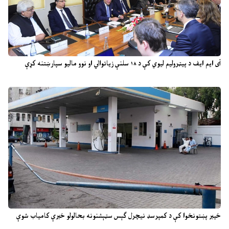
آی ایم ایف د پیټرولیم لیوي کې د ۱۸ سلنې زیاتوالي او نوو مالیو سپارښتنه کړې
خیبر پښتونخوا کې د کمپرسډ نیچرل ګېس سټېشنونه بحالولو خبرې کامیاب شوې