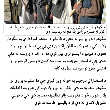
ننګرهار کې د ټي ټي پي پر ضد امنیتي اقدامات دوام لري، د بې‌ځایه
کولو او فشارونو راپورونه مخ په زیاتېدو دي
ننګرهار: د راپورونو له مخې د طالبانو د استخباراتو ادارې په ننګرهار
ولایت کې د تحریک طالبان پاکستان (ټي ټي پي) د ځینو غړو او د
هغوی د کورنیو د ایستلو لړۍ پیل کړې ده. دا اقدام وروسته له هغې
شوی چې د امنیتي سرچینو په وینا، یاد کسان د رسمي لارښوونو او
امنیتي مقرراتو سره سم عمل نه کاوه
د استخباراتي سرچینو په حواله ویل کېږي چې دا عملیات یوازې تر
ننګرهار محدود نه دي، بلکې په نورو ولایتونو کې هم ورته اقدامات
پلان شوي، څو د هغو وسله‌والو فعالیتونه محدود شي چې د دولتي
کنټرول لاندې نه دي او د پالیسیو اطاعت نه کوي