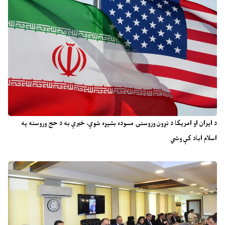
د ایران او امریکا د تړون وروستۍ مسوده بشپړه شوې، خبرې به د حج وروسته په
اسلام اباد کې وشي