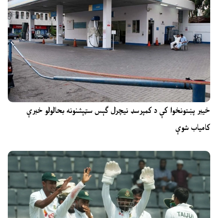
خیبر پښتونخوا کې د کمپرسډ نیچرل ګېس سټېشنونه بحالولو خبرې
کامیاب شوې