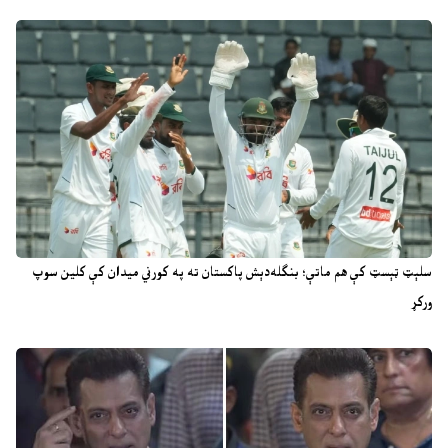
سلېټ ټېسټ کې هم ماتې؛ بنګله‌دېش پاکستان ته په کورني میدان کې کلین سوپ
ورکړ