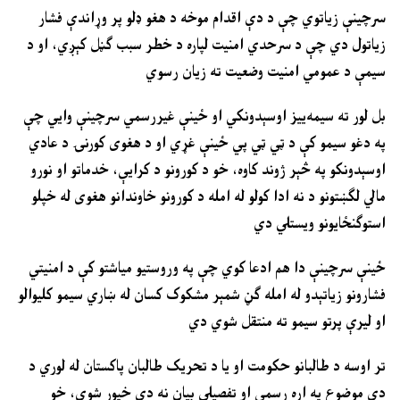
سرچینې زیاتوي چې د دې اقدام موخه د هغو ډلو پر وړاندې فشار
زیاتول دي چې د سرحدي امنیت لپاره د خطر سبب ګڼل کېږي، او د
سیمې د عمومي امنیت وضعیت ته زیان رسوي
بل لور ته سیمه‌ییز اوسېدونکي او ځینې غیررسمي سرچینې وايي چې
په دغو سیمو کې د ټي ټي پي ځینې غړي او د هغوی کورنۍ د عادي
اوسېدونکو په څېر ژوند کاوه، خو د کورونو د کرايې، خدماتو او نورو
مالي لګښتونو د نه ادا کولو له امله د کورونو خاوندانو هغوی له خپلو
استوګنځایونو ویستلي دي
ځینې سرچینې دا هم ادعا کوي چې په وروستیو میاشتو کې د امنیتي
فشارونو زیاتېدو له امله ګڼ شمېر مشکوک کسان له ښاري سیمو کلیوالو
او لیرې پرتو سیمو ته منتقل شوي دي
تر اوسه د طالبانو حکومت او یا د تحریک طالبان پاکستان له لوري د
دې موضوع په اړه رسمي او تفصیلي بیان نه دی خپور شوی، خو