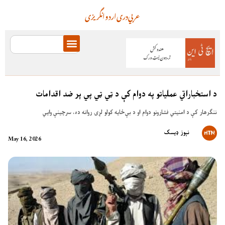
عربي
دری
اردو
انگریزی
د استخباراتي عملیاتو په دوام کې د ټي ټي پي پر ضد اقدامات
ننګرهار کې د امنیتي فشارونو دوام او د بې‌ځایه کولو لړۍ روانه ده، سرچینې وايي
نېوز ډیسک
May 16, 2026