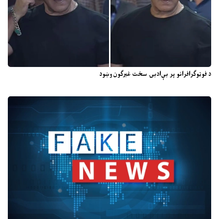
د فوټوګرافرانو پر بې‌ادبۍ سخت غبرګون وښود