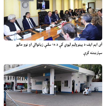
آی ایم ایف د پیټرولیم لیوي کې د ۱۸ سلنې زیاتوالي او نوو مالیو
سپارښتنه کړې