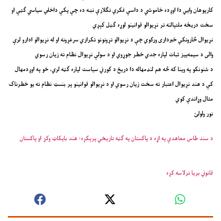
کارپوهان وايي دا اوږده خاموشي د داسې فکري تګلارې نښه ده چې پکې داخلي سیاسي ګټې او
سخت دریځه ملتپالنه تر نړیوالو قوانینو لوړه ګڼل کېږي
نړیوال څارونکي خبرداری ورکوي چې د نړیوالو تړونونو تکراري سرغړونه او له نړیوالو ادارو لرې
والی د سیمه‌ییز ثبات لپاره جدي خطر جوړوي او د سولې نړیوال نظام ته زیان رسوي
د شنونکو په وینا که څه هم لنډمهاله دا دریځ د کورني سیاست لپاره ګټه لري، خو په اوږدمهال
کې د هند نړیوال اعتبار ته سخت زیان رسوي او د نړیوالو قوانینو پر بنسټ نظام ته یو خطرناک
مثال وړاندې کوي
نور ولولئ
د سند طاس معاهدې په اړه د پاکستان په ګټه تاریخي پرېکړه؛ هند بایکاټ وکړ او پاکستان
قانوني بریا ترلاسه کړه