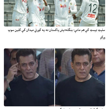
سلېټ ټېسټ کې هم ماتې؛ بنګله‌دېش پاکستان ته په کورني میدان کې کلین سوپ
ورکړ