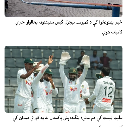
خیبر پښتونخوا کې د کمپرسډ نیچرل ګېس سټېشنونه بحالولو خبرې
کامیاب شوې
سلېټ ټېسټ کې هم ماتې؛ بنګله‌دېش پاکستان ته په کورني میدان کې