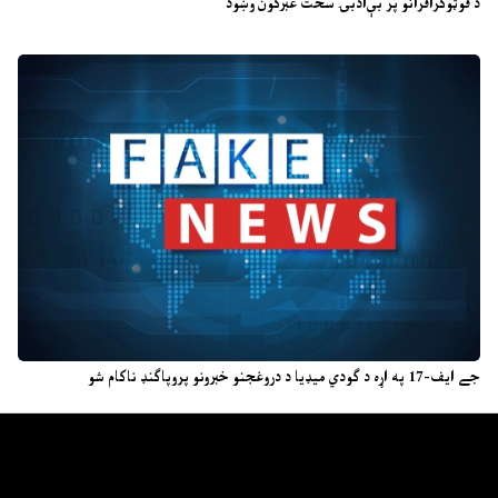
د فوټوګرافرانو پر بې‌ادبۍ سخت غبرګون وښود
جے ایف-17 په اړه د ګودي میډیا د دروغجنو خبرونو پروپاګنډ ناکام شو