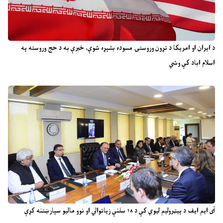
د ایران او امریکا د تړون وروستۍ مسوده بشپړه شوې، خبرې به د حج وروسته په
اسلام اباد کې وشي
آی ایم ایف د پیټرولیم لیوي کې د ۱۸ سلنې زیاتوالي او نوو مالیو سپارښتنه کړې