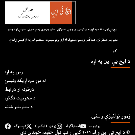
ايچ ټي اين هغه مهم غږونه او کيسې راوړو چې له مرکزي رسنيو پټ وي. زموږ خبري رښتيني او د پېښو
بشپړ پس منظر لري. هندکُش ټريبيون نيټورک له لرې پرتو سيمو نه مستقيم خبرونه او کيسې وړاندې
کوي
د ايچ ټي اين په اړه
زموږ په اړه
له موږ سره اړیکه ونیسئ
شرطونه او شرایط
د محرمیت تګلاره
د معلوماتو شننه
زموږ ټولنیزې رسنۍ
یوتیوب
انسټاګرام
ټوئټر (ایکس)
فېسبوک
د ايچ ټي اين وﺭلډ ۲۰۲۶ کاپي ﺭائټ ټول حقونه خوندي دي ©