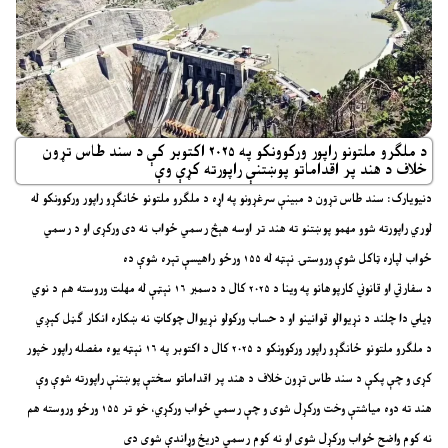
د ملګرو ملتونو راپور ورکوونکو په ۲۰۲۵ اکتوبر کې د سند طاس تړون
خلاف د هند پر اقداماتو پوښتنې راپورته کړې وې
دنیویارک: سند طاس تړون د مبینې سرغړونو په اړه د ملګرو ملتونو ځانګړو راپور ورکوونکو له
لوري راپورته شوو مهمو پوښتنو ته هند تر اوسه هېڅ رسمي ځواب نه دی ورکړی او د رسمي
ځواب لپاره ټاکل شوې وروستۍ نېټه له ۱۵۵ ورځو راهیسې تېره شوې ده
د سفارتي او قانوني کارپوهانو په وینا د ۲۰۲۵ کال د دسمبر ۱۶ نېټې له مهلت وروسته هم د نوي
ډیلي دا چلند د نړیوالو قوانینو او د حساب ورکولو نړیوال چوکاټ نه ښکاره انکار ګڼل کېږي
د ملګرو ملتونو ځانګړو راپور ورکوونکو د ۲۰۲۵ کال د اکتوبر په ۱۶ نېټه یوه مفصله راپور خپور
کړی و چې پکې د سند طاس تړون خلاف د هند پر اقداماتو سختې پوښتنې راپورته شوې وې
هند ته دوه میاشتې وخت ورکړل شوی و چې رسمي ځواب ورکړي، خو تر ۱۵۵ ورځو وروسته هم
نه کوم واضح ځواب ورکړل شوی او نه کوم رسمي دریځ وړاندې شوی دی