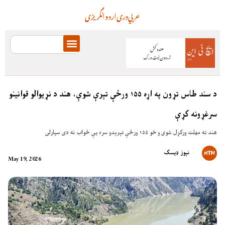
عربي
دری
اردو
انگریزی
د سند طاس تړون په اړه ۱۵۵ ورځې تېرې شوې، هند د نړیوالو قوانینو
سرغړونه کړې
هند ته مهلت ورکړل شوی و خو ۱۵۵ ورځې تېرېدو سره یې ځواب نه دی سپارلی
نېوز ډیسک
May 19, 2026