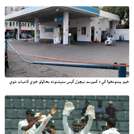
خیبر پښتونخوا کې د کمپرسډ نیچرل ګېس سټېشنونه بحالولو خبرې کامیاب شوې