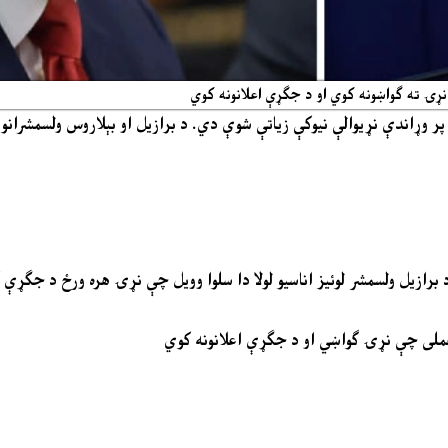
 نړۍ ته ګواښونه کوي او د جګړې اعلانونه کوي
و پر وړاندې نړیوالې نیوکې زیاتې شوې دي. د برازیل او بېلاروس ولسمشرانو 
، د برازیل ولسمشر لوئیز اناسیو لولا دا سلوا وویل چې نړۍ هره ورځ د جګړې
 زغملی چې نړۍ ګواښي او د جګړې اعلانونه کوي