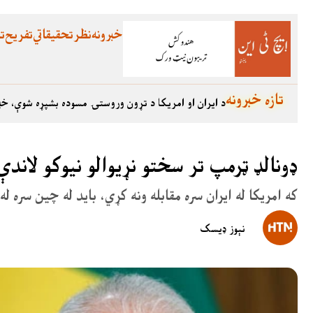
خبرونه
نظر
تحقیقاتي
تفریح
تع
تازه خبرونه
د ایران او امریکا د تړون وروستۍ مسوده بشپړه شوې، خب
ډونالډ ټرمپ تر سختو نړیوالو نیوکو لاند
که امریکا له ایران سره مقابله ونه کړي، باید له چین سره 
نېوز ډیسک