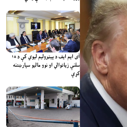
آی ایم ایف د پیټرولیم لیوي کې د ۱۸
سلنې زیاتوالي او نوو مالیو سپارښتنه
کړې