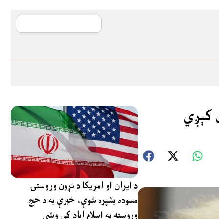
آی ایم ایف د پیټ
ل کېږي
د ایران او امریکا د تړون وروستۍ
مسوده بشپړه شوې، خبرې به د حج
وروسته په اسلام اباد کې وشي