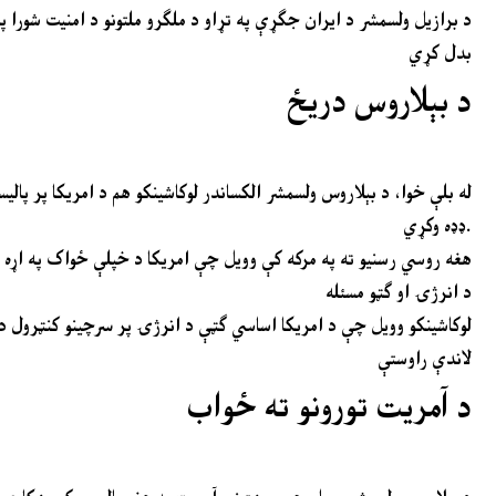
د برازیل ولسمشر د ایران جګړې په تړاو د ملګرو ملتونو د امنیت شورا 
بدل کړي
د بېلاروس دریځ
له بلې خوا، د بېلاروس ولسمشر الکساندر لوکاشینکو هم د امریکا پر پالیس
ډډه وکړي.
هغه روسي رسنیو ته په مرکه کې وویل چې امریکا د خپلې ځواک په اړه م
د انرژۍ او ګټو مسئله
لوکاشینکو وویل چې د امریکا اساسي ګټې د انرژۍ پر سرچینو کنټرول دی 
لاندې راوستې
د آمریت تورونو ته ځواب