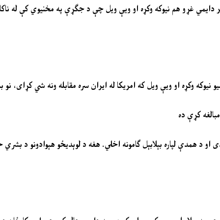
پر دایمي غړو هم نیوکه وکړه او ویې ویل چې د جګړې په مخنیوي کې له ناک
یو نیوکه وکړه او ویې ویل که امریکا له ایران سره مقابله ونه شي کړای، نو
بالغه کړې ده
او د همدې لپاره بېلابېل ګامونه اخلي. هغه د لوېدیځو هېوادونو د بشري 