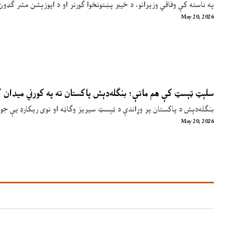
په ناسته کې وفاقي وزیرانو، د خیبر پښتونخوا ګورنر او د اپوزېشن مشر ګډون
May 20, 2026
سلېټ ټېسټ کې هم ماتې؛ بنګله‌دېش پاکستان ته په کورني میدان
بنګله‌دېش د پاکستان پر وړاندې د ټېسټ سیریز وګاټه او نوی ریکارډ یې جوړ
May 20, 2026