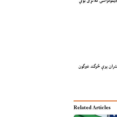
ډیموکراسۍ ملاتړی بولي
مشران پرې څرګند غبرګون
Related Articles