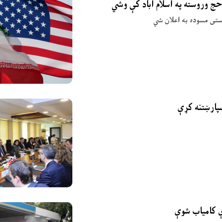
حج وروسته په اسلام اباد کې وشي
وستی مسوده به اعلان شي
ې کامیاب شوې