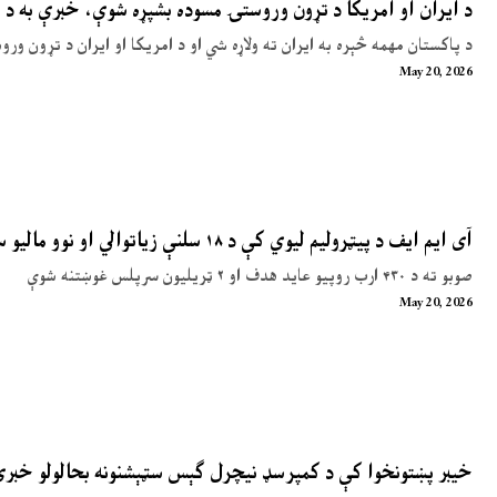
د ایران او امریکا د تړون وروستۍ مسوده بشپړه شوې، خبرې به د 
د پاکستان مهمه څېره به ایران ته ولاړه شي او د امریکا او ایران د تړون ور
May 20, 2026
آی ایم ایف د پیټرولیم لیوي کې د ۱۸ سلنې زیاتوالي او نوو مالیو سپارښتنه کړې
صوبو ته د ۴۳۰ ارب روپیو عاید هدف او ۲ ټریلیون سرپلس غوښتنه شوې
May 20, 2026
خیبر پښتونخوا کې د کمپرسډ نیچرل ګېس سټېشنونه بحالولو خبر