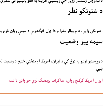
د بېلاروس ولسمشر وویل چې ریښتینې آمریت په هغو پالیسیو کې ښکاري 
د شنونکو نظر
شنونکي وايي، د نړیوالو مشرانو دا ډول څرګندونې د سیمې روان تاوتریخوالی او د امریکا د بهرني سیاست پر وړاندې زیاتېدونکي پوښتنې څرګندوي.
سیمه ییز وضعیت
د وروستیو اونیو په ترڅ کې د ایران، امریکا او منځني ختیځ د وضعیت له
ښيي
ایران امریکا کړکېچ روان، مذاکرات پرمختګ لري خو واټن لا شته