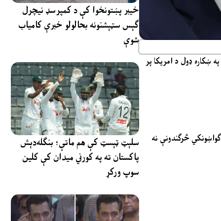
خیبر پښتونخوا کې د کمپرسډ نیچرل
ګېس سټېشنونه بحالولو خبرې کامیاب
شوې
په ښکاره ډول د امریکا پر
 ګواښونکي څرګندونې نه
سلېټ ټېسټ کې هم ماتې؛ بنګله‌دېش
پاکستان ته په کورني میدان کې کلین
سوپ ورکړ