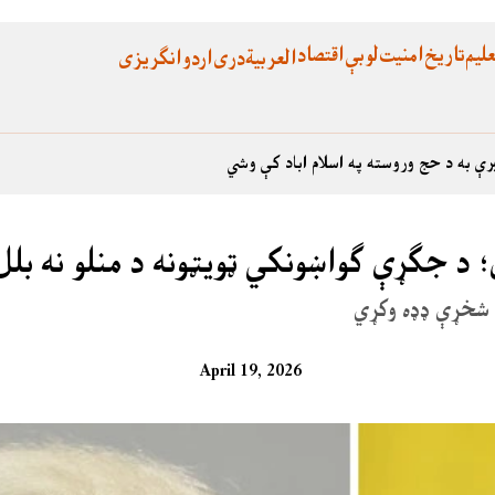
لیم
تاریخ
امنیت
لوبې
اقتصاد
العربية
دری
اردو
انگریزی
رې به د حج وروسته په اسلام اباد کې وشي
ې؛ د جګړې ګواښونکي ټویټونه د منلو نه بل
له شخړې ډډه وکړي
April 19, 2026