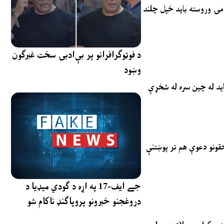
امۍ وروسته باید خپل چلند
د فوټوګرافرانو پر بې‌ادبۍ سخت غبرګون
وښود
 باید له چین سره له شخړې
حقونو دعوې هم تر پوښتنې
جے ایف-17 په اړه د ګودي میډیا د
دروغجنو خبرونو پروپاګنډ ناکام شو