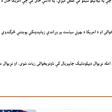
چې په بېلابېلو سیمو کې عملي کېږي، په داسې حال کې چې امریکا ځان د 
 امله نړیوال ډیپلوماټیک چاپېریال کې تاوتریخوالی زیات شوی، او نړیوال 