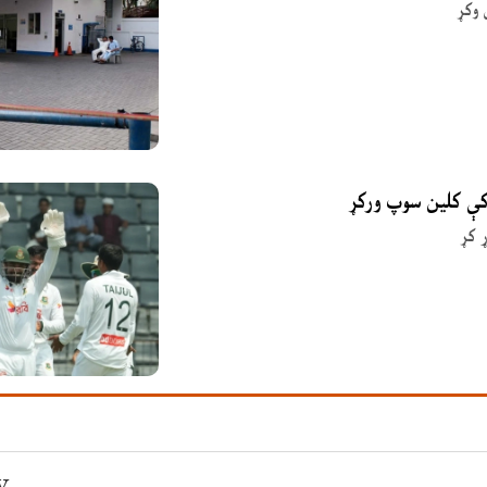
 وکړ
 کې کلین سوپ ورکړ
 کړ
y