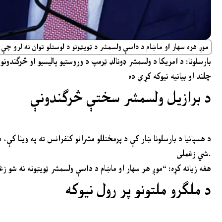
موږ هره سهار او ماښام د داسې ولسمشر د ټویټونو د لوستلو توان نه لرو چې
بارسلونا: د امریکا د ولسمشر ډونالډ ټرمپ د وروستیو پالیسیو او څرګندون
چلند او بیانیه نیوکه کړې ده
د برازیل ولسمشر سختې څرګندونې
د هسپانیا د بارسلونا ښار کې د پرمختللو مشرانو کنفرانس ته په وینا کې
شي زغملی.
هغه زیاته کړه: “موږ هر سهار او ماښام د داسې ولسمشر ټویټونه نه شو
د ملګرو ملتونو پر رول نیوکه