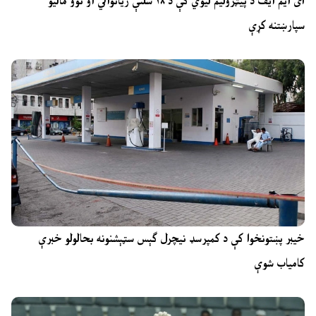
آی ایم ایف د پیټرولیم لیوي کې د ۱۸ سلنې زیاتوالي او نوو مالیو
سپارښتنه کړې
خیبر پښتونخوا کې د کمپرسډ نیچرل ګېس سټېشنونه بحالولو خبرې
کامیاب شوې