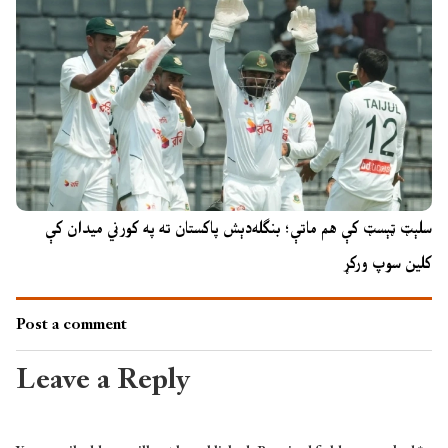
سلېټ ټېسټ کې هم ماتې؛ بنګله‌دېش پاکستان ته په کورني میدان کې
کلین سوپ ورکړ
Post a comment
Leave a Reply