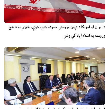
د ایران او امریکا د تړون وروستۍ مسوده بشپړه شوې، خبرې به د حج
وروسته په اسلام اباد کې وشي