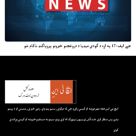
جے ایف-17 په اړه د ګودي میډیا د دروغجنو خبرونو پروپاګنډ ناکام شو
ايچ ټي اين هغه مهم غږونه او کيسې راوړو چې له مرکزي رسنيو پټ وي. زموږ خبري رښتيني او د پېښو
بشپړ پس منظر لري. هندکُش ټريبيون نيټورک له لرې پرتو سيمو نه مستقيم خبرونه او کيسې وړاندې
کوي