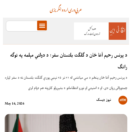
عربي
دری
اردو
انگریزی
د پرنس رحیم آغا خان د ګلګت بلتستان سفر؛ د دولتي مېلمه په توګه
راتګ
د پرنس رحیم آغا خان پنځم د مې میاشتې له ۲۱ تر ۲۵ نېټې پورې ګلګت بلتستان ته د سفر لپاره
چمتووالی روان دی، او د امنیتي او نورو انتظاماتو د بشپړولو کارونه هم دوام لري
نېوز ډیسک
May 16, 2026