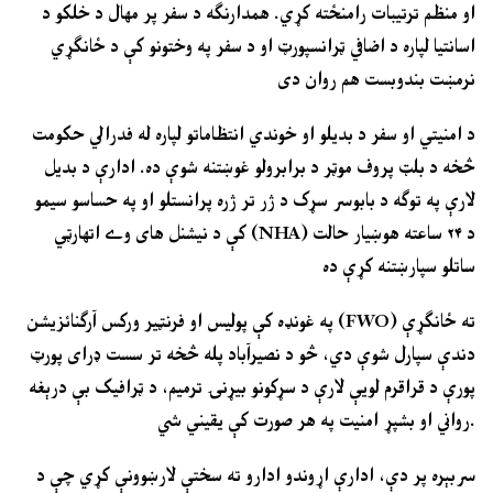
او منظم ترتیبات رامنځته کړي. همدارنګه د سفر پر مهال د خلکو د
اسانتیا لپاره د اضافي ټرانسپورټ او د سفر په وختونو کې د ځانګړي
نرمښت بندوبست هم روان دی
د امنیتي او سفر د بدیلو او خوندي انتظاماتو لپاره له فدرالي حکومت
څخه د بلټ پروف موټر د برابرولو غوښتنه شوې ده. ادارې د بدیل
لارې په توګه د بابوسر سړک د ژر تر ژره پرانستلو او په حساسو سیمو
کې د نیشنل های وے اتھارټي (NHA) د ۲۴ ساعته هوښیار حالت
ساتلو سپارښتنه کړې ده
په غونډه کې پولیس او فرنټیر ورکس آرګنائزیشن (FWO) ته ځانګړې
دندې سپارل شوې دي، څو د نصیرآباد پله څخه تر سست ډرای پورټ
پورې د قراقرم لویې لارې د سړکونو بیړنۍ ترمیم، د ټرافیک بې درېغه
رواني او بشپړ امنیت په هر صورت کې یقیني شي.
سربېره پر دې، ادارې اړوندو ادارو ته سختې لارښوونې کړي چې د