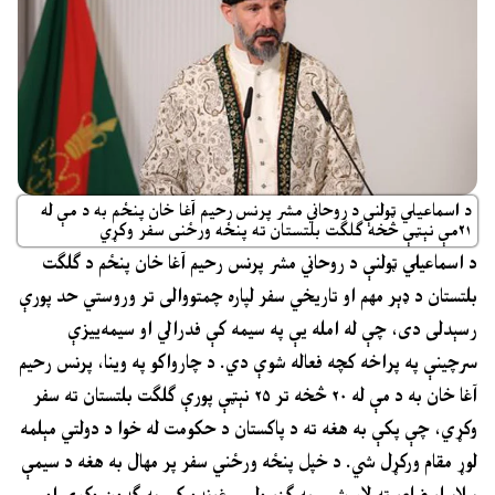
د اسماعیلي ټولنې د روحاني مشر پرنس رحیم آغا خان پنځم به د مې له
۲۱مې نېټې څخه ګلګت بلتستان ته پنځه ورځنی سفر وکړي
د اسماعیلي ټولنې د روحاني مشر پرنس رحیم آغا خان پنځم د ګلګت
بلتستان د ډېر مهم او تاریخي سفر لپاره چمتووالی تر وروستي حد پورې
رسېدلی دی، چې له امله یې په سیمه کې فدرالي او سیمه‌ییزې
سرچینې په پراخه کچه فعاله شوې دي. د چارواکو په وینا، پرنس رحیم
آغا خان به د مې له ۲۰ څخه تر ۲۵ نېټې پورې ګلګت بلتستان ته سفر
وکړي، چې پکې به هغه ته د پاکستان د حکومت له خوا د دولتي مېلمه
لوړ مقام ورکړل شي. د خپل پنځه ورځني سفر پر مهال به هغه د سیمې
بېلابېلو ضلعو ته لاړ شي، په ګڼو ولسي غونډو کې به ګډون وکړي او