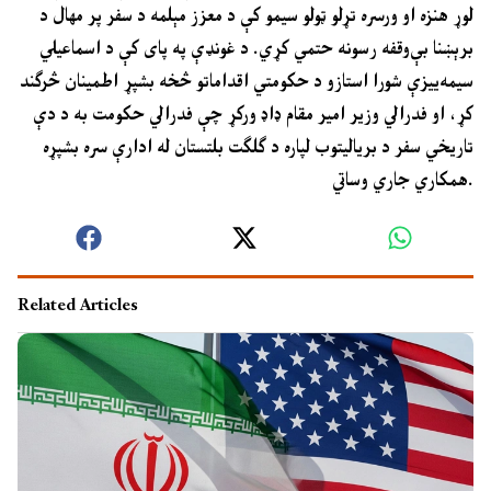
لوړ هنزہ او ورسره تړلو ټولو سیمو کې د معزز مېلمه د سفر پر مهال د
برېښنا بې‌وقفه رسونه حتمي کړي. د غونډې په پای کې د اسماعیلي
سیمه‌ییزې شورا استازو د حکومتي اقداماتو څخه بشپړ اطمینان څرګند
کړ، او فدرالي وزیر امیر مقام ډاډ ورکړ چې فدرالي حکومت به د دې
تاریخي سفر د بریالیتوب لپاره د ګلګت بلتستان له ادارې سره بشپړه
همکاري جاري وساتي.
Related Articles