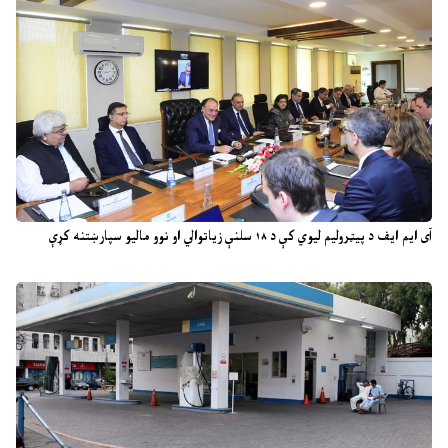
آی ایم ایف د پیټرولیم لیوي کې د ۱۸ سلنې زیاتوالي او نوو مالیو سپارښتنه کړې