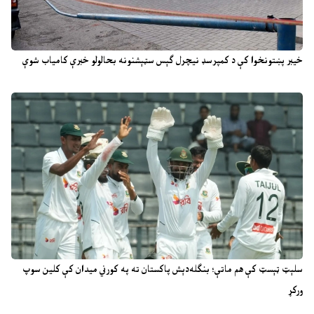
خیبر پښتونخوا کې د کمپرسډ نیچرل ګېس سټېشنونه بحالولو خبرې کامیاب شوې
سلېټ ټېسټ کې هم ماتې؛ بنګله‌دېش پاکستان ته په کورني میدان کې کلین سوپ
ورکړ