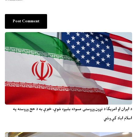
د ایران او امریکا د تړون وروستۍ مسوده بشپړه شوې، خبرې به د حج وروسته په
اسلام اباد کې وشي