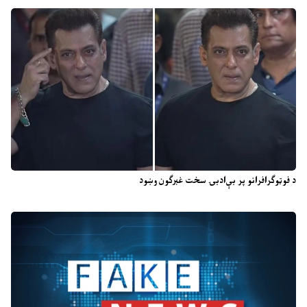
د فوټوګرافرانو پر بې‌ادبۍ سخت غبرګون وښود