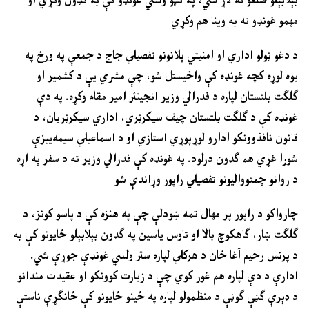
مهمو غونډو ته به وینا هم وکړي
د دغو ټولو اداري او امنیتي پلانونو تفصیلي جاج د جمعې په ورځ په
یوه لوړه کچه غونډه کې واخیستل شو، چې مشري یې د کشمیر او
ګلګت بلتستان لپاره د فدرالي وزیر انجینئر امیر مقام وکړه. په دې
غونډه کې د ګلګت بلتستان چیف سیکرټري، اداري سیکرټريان، د
قانون نافذوونکو ادارو لوړپوړي استازي او د اسماعیلي سیمه‌ییزې
شورا غړي هم ګډون درلود. په غونډه کې فدرالي وزیر ته د سفر په اړه
د روانو چمتووالیونو تفصیلي راپور وړاندې شو
چارواکو د راپور پر مهال تمه ښودلې چې په هنزہ کې د پاسو کونز، د
ګلګت ښار، ګاھکوچ بالا او تاوس یاسین په ګډون بېلابېلو ځایونو کې به
د پرنس رحیم آغا خان د هرکلي لپاره ستر ولسي غونډې جوړې شي.
ادارې د دې لپاره هم غور کوي چې د زیارت کوونکو او عقیدت مندانو
د ډېرې ګڼې ګوڼې د منظمولو لپاره په ځینو ځایونو کې ځانګړې ناستې